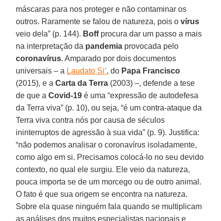
máscaras para nos proteger e não contaminar os
outros. Raramente se falou de natureza, pois o
vírus
veio dela” (p. 144).
Boff
procura dar um passo a mais
na interpretação da
pandemia
provocada pelo
coronavírus
. Amparado por dois documentos
universais – a
Laudato Si’
, do
Papa Francisco
(2015), e a
Carta da Terra
(2003) –, defende a tese
de que a
Covid-19
é uma “expressão de autodefesa
da Terra viva” (p. 10), ou seja, “é um contra-ataque da
Terra viva contra nós por causa de séculos
ininterruptos de agressão à sua vida” (p. 9). Justifica:
“não podemos analisar o coronavírus isoladamente,
como algo em si. Precisamos colocá-lo no seu devido
contexto, no qual ele surgiu. Ele veio da natureza,
pouca importa se de um morcego ou de outro animal.
O fato é que sua origem se encontra na natureza.
Sobre ela quase ninguém fala quando se multiplicam
as análises dos muitos especialistas nacionais e