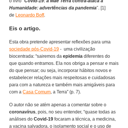
o livro "
Covid-19: a Mãe Terra contra-ataca a
Humanidade: advertências da pandemia
". [1]
de
Leonardo Boff
.
Eis o artigo.
Esta obra pretende apresentar reflexões para uma
sociedade pós-Covid-19
- uma civilização
biocentrada: “sairemos da
epidemia
diferentes do
que quando entramos. Ela nos obriga a pensar e mais
do que pensar; ou seja, incorporar hábitos novos e
estabelecer relações mais respeitosas e cuidadosas
para com a natureza e também mais amigáveis para
com a
Casa Comum
, a Terra” (p. 7).
O autor não se atém apenas a comentar sobre o
coronavírus
, pois, no seu entender, “quase todas as
análises do
Covid-19
focaram a técnica, a medicina,
a vacina salvadora, o isolamento social e o uso de