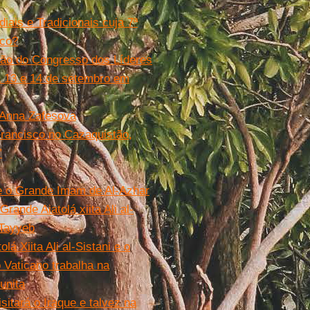
ais e Tradicionais cuja 7ª
sco?
dição do Congresso dos Líderes
a 13 e 14 de setembro em
 Anna Zafesova
 Francisco no Cazaquistão,
”
e o Grande Imam de Al-Azhar
rande Aiatolá xiita Ali al-
-Tayyeb
á Xiita Ali al-Sistani e o
 Vaticano trabalha na
unita
itará o Iraque e talvez na