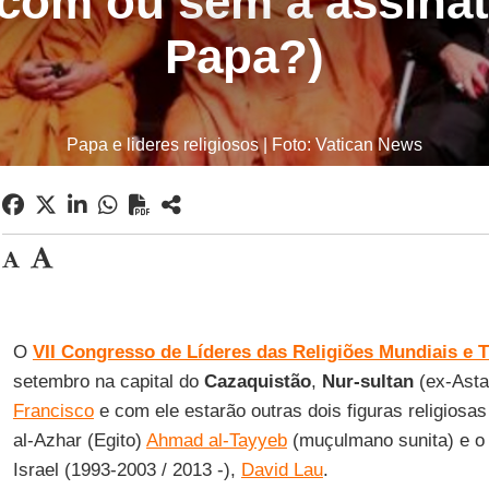
(com ou sem a assina
Papa?)
Papa e lideres religiosos | Foto: Vatican News
O
VII Congresso de Líderes das Religiões Mundiais e T
setembro na capital do
Cazaquistão
,
Nur-sultan
(ex-Asta
Francisco
e com ele estarão outras dois figuras religiosa
al-Azhar (Egito)
Ahmad al-Tayyeb
(muçulmano sunita) e o
Israel (1993-2003 / 2013 -),
David Lau
.