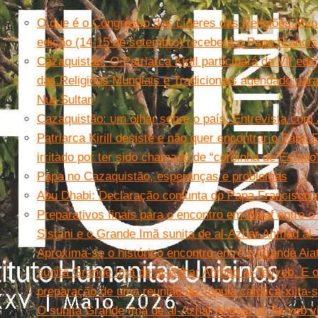
O que é o Congresso dos Líderes das Religiões Mundi
edição (14-15 de setembro) receberá o Papa Franci
Cazaquistão. O Patriarca Kirill participará da VII e
das Religiões Mundiais e Tradicionais agendado par
Nur-Sultan
Cazaquistão: um olhar sobre o país. Entrevista com
Patriarca Kirill desiste e não quer encontrar o Papa
irritado por ter sido chamado de “coroinha de Estado
Papa no Cazaquistão, esperanças e problemas
Abu Dhabi: Declaração conjunta do Papa Francisco 
Preparativos finais para o encontro em Najaf entre o G
Sistani e o Grande Imã sunita de al-Azhar Ahmad al
Aproxima-se o histórico encontro entre o Grande Aiatol
sunita Grande Imã de al-Azhar Ahmad al-Tayyeb. E o
preparação de uma reunião de cúpula católica-xiita-s
O sunita Grande Imã de al-Azhar Ahmad al-Tayyeb vis