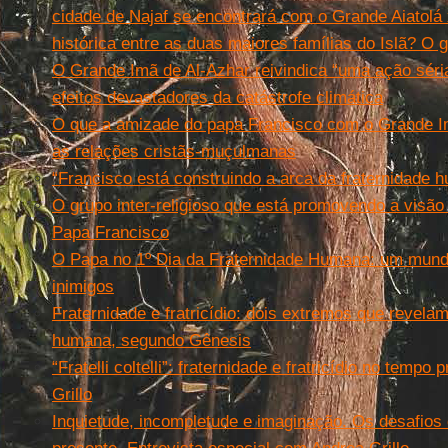
cidade de Najaf se encontrará com o Grande Aiatolá xi
histórica entre as duas maiores famílias do Islã? O 
O Grande Imã de Al-Azhar reivindica “uma ação séria
efeitos devastadores da catástrofe climática
O que a amizade do papa Francisco com o Grande Im
as relações cristãs-muçulmanas
“Francisco está construindo a arca da fraternidade 
O grupo inter-religioso que está promovendo a visão
Papa Francisco
O Papa no 1º Dia da Fraternidade Humana: um mun
inimigos
Fraternidade e fratricídio: dois extremos que revela
humana, segundo Gênesis
“Fratelli coltelli”: fraternidade e fratricídio no tempo
Grillo
Inquietude, incompletude e imaginação. Os desafios 