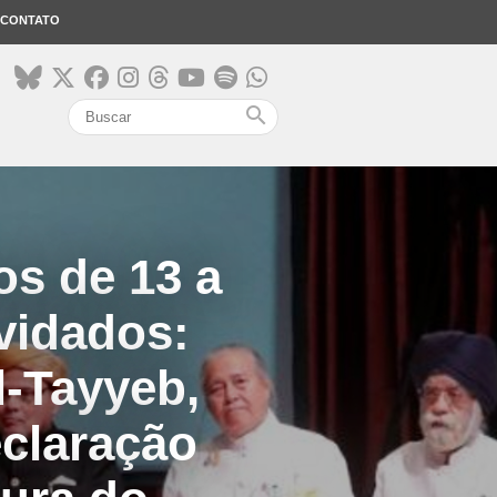
CONTATO
search
os de 13 a
vidados:
l-Tayyeb,
claração