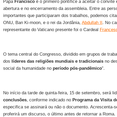
Papa
Francisco
é o primeiro pontífice a aceitar o convite
abertura e no encerramento da assembleia. Entre as pers
importantes que participaram dos trabalhos, podemos citar
ONU, Ban Ki-moon, e o rei da Jordânia,
Abdullah II
. No ca
representante do Vaticano presente foi o Cardeal
Frances
O tema central do Congresso, dividido em grupos de traba
dos
líderes das religiões mundiais e tradicionais
no des
social da humanidade no
período pós-pandêmico
”.
No início da tarde de quinta-feira, 15 de setembro, será li
conclusões
, conforme indicado no
Programa da Visita d
especifica se assinará ou não o documento. Acrescenta-
proferirá um discurso, o último antes de retornar a Roma.