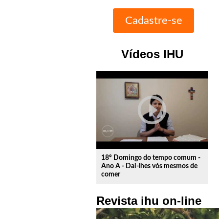
Vídeos IHU
play_circle_outline
18º Domingo do tempo comum -
Ano A - Dai-lhes vós mesmos de
comer
Revista ihu on-line