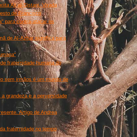
ita Ali al-Sistani. Virada
gesto de Francisco
” para contra-atacar os
ã de Al-Azhar significa para
humana"
 de fraternidade humana do
do sem irmãos é um mundo de
m a grandeza e a perversidade
 presente. Artigo de Andrea
da fraternidade no tempo