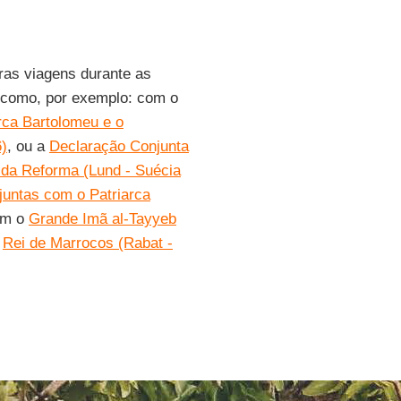
tras viagens durante as
como, por exemplo: com o
rca Bartolomeu e o
)
, ou a
Declaração Conjunta
 da Reforma (Lund - Suécia
juntas com o Patriarca
om o
Grande Imã al-Tayyeb
o
Rei de Marrocos (Rabat -