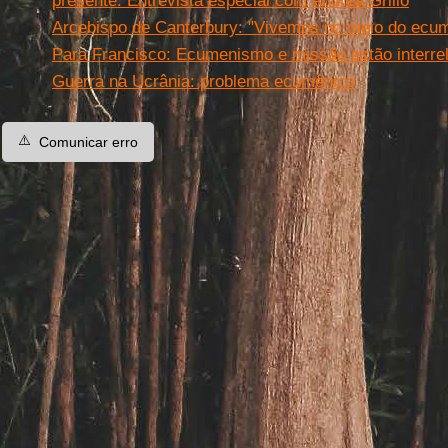
presente. Entrevista especial com Andrea Grillo
Arcebispo de Canterbury: "Vivemos no meio do ecu
Para Francisco: Ecumenismo e missão estão interre
Guerra na Ucrânia: problema ecumênico
⚠️
Comunicar erro