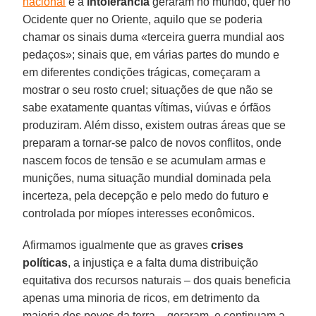
nacional
e a
intolerância
geraram no mundo, quer no
Ocidente quer no Oriente, aquilo que se poderia
chamar os sinais duma «terceira guerra mundial aos
pedaços»; sinais que, em várias partes do mundo e
em diferentes condições trágicas, começaram a
mostrar o seu rosto cruel; situações de que não se
sabe exatamente quantas vítimas, viúvas e órfãos
produziram. Além disso, existem outras áreas que se
preparam a tornar-se palco de novos conflitos, onde
nascem focos de tensão e se acumulam armas e
munições, numa situação mundial dominada pela
incerteza, pela decepção e pelo medo do futuro e
controlada por míopes interesses econômicos.
Afirmamos igualmente que as graves
crises
políticas
, a injustiça e a falta duma distribuição
equitativa dos recursos naturais – dos quais beneficia
apenas uma minoria de ricos, em detrimento da
maioria dos povos da terra – geraram, e continuam a