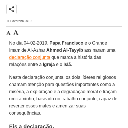
share
11 Fevereiro 2019
No dia 04-02-2019,
Papa Francisco
e o Grande
Imam de Al-Azhar
Ahmed Al-Tayyib
assinaram uma
declaração conjunta
que marca a história das
relações entre a
Igreja
e o
Islã
.
Nesta declaração conjunta, os dois líderes religiosos
chamam atenção para questões importantes como a
miséria, a exploração e a degradação moral e traçam
um caminho, baseado no trabalho conjunto, capaz de
reverter esses males e amenizar suas
consequências.
Eis a declaração.