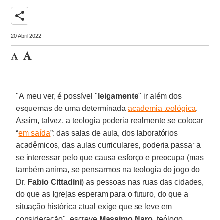
share
20 Abril 2022
"A meu ver, é possível "
leigamente
" ir além dos
esquemas de uma determinada
academia teológica
.
Assim, talvez, a teologia poderia realmente se colocar
“
em saída
”: das salas de aula, dos laboratórios
acadêmicos, das aulas curriculares, poderia passar a
se interessar pelo que causa esforço e preocupa (mas
também anima, se pensarmos na teologia do jogo do
Dr.
Fabio Cittadini
) as pessoas nas ruas das cidades,
do que as Igrejas esperam para o futuro, do que a
situação histórica atual exige que se leve em
consideração", escreve
Massimo Naro
, teólogo