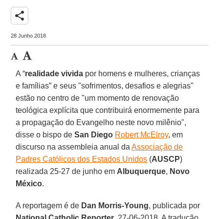
share
28 Junho 2018
A “
realidade vivida
por homens e mulheres, crianças
e famílias” e seus "sofrimentos, desafios e alegrias"
estão no centro de "um momento de renovação
teológica explícita que contribuirá enormemente para
a propagação do Evangelho neste novo milênio",
disse o bispo de
San Diego
Robert McElroy
, em
discurso na assembleia anual da
Associação de
Padres Católicos dos Estados Unidos
(
AUSCP
)
realizada 25-27 de junho em
Albuquerque
,
Novo
México
.
A reportagem é de
Dan Morris-Young
, publicada por
National Catholic Reporter
, 27-06-2018. A tradução