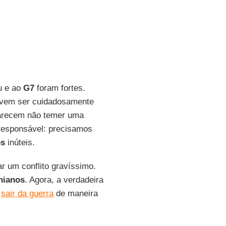
u e ao
G7
foram fortes.
devem ser cuidadosamente
parecem não temer uma
rresponsável: precisamos
os
inúteis.
r um conflito gravíssimo.
nianos
. Agora, a verdadeira
a
sair da guerra
de maneira