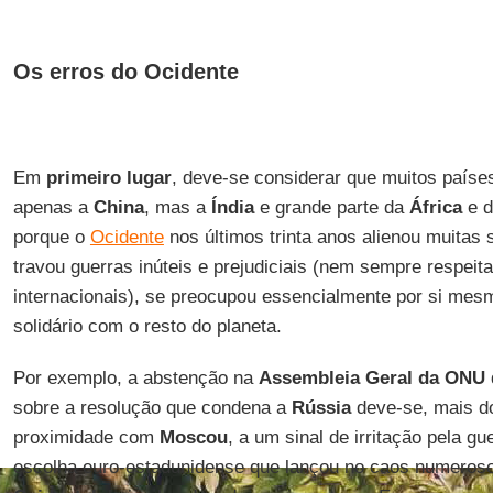
Os erros do Ocidente
Em
primeiro lugar
, deve-se considerar que muitos paíse
apenas a
China
, mas a
Índia
e grande parte da
África
e 
porque o
Ocidente
nos últimos trinta anos alienou muitas 
travou guerras inúteis e prejudiciais (nem sempre respeit
internacionais), se preocupou essencialmente por si mesm
solidário com o resto do planeta.
Por exemplo, a abstenção na
Assembleia Geral da ONU
sobre a resolução que condena a
Rússia
deve-se, mais d
proximidade com
Moscou
, a um sinal de irritação pela g
escolha euro-estadunidense que lançou no caos numeros