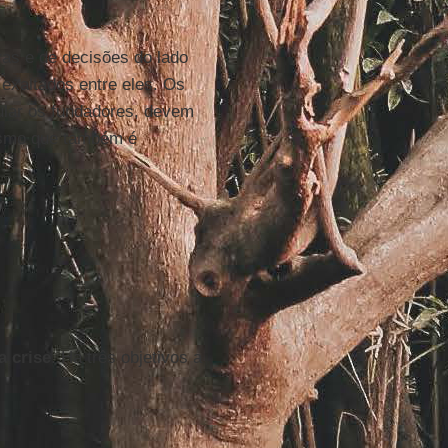
ras e de decisões do lado
exaltados entre eles. Os
cular os fundadores, devem
cismo que também é
a crise
. Há três objetivos a