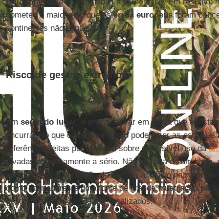
Ocidental
, hoje abandonados a si mesmos. Em resumo: 
cometeu o maior erro que os
erros europeus
foram cance
continentes não esquecem.
Risco de gestos extremos
Em
segundo lugar
, é preciso levar em conta que é just
encurralado que o
sistema russo
pode fazer as escolhas 
referências feitas por
Moscou
sobre o possível uso da
ar
levadas absolutamente a sério. Não se trata de um blefe,
escolha real. A decepção de não ser acolhido pelos ucrani
como libertadores é uma fonte de grande
frustração
para
gestos extremos, ainda que localizados.