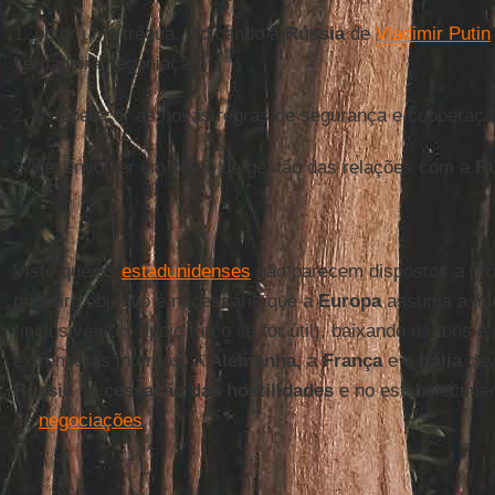
1. obter uma trégua, indicando à
Rússia
de
Vladimir Putin
verdadeira negociação;
2. estabelecer as novas regras de segurança e cooperaç
3. desenvolver um plano de gestão das relações com a
Rú
Visto que os
estadunidenses
não parecem dispostos a pro
primeiro objetivo é necessário que a
Europa
assuma a lid
(inclusive com apoio turco se for útil), baixando os tons 
extremistas internos. A
Alemanha
, a
França
e a
Itália
dev
Rússia
na
cessação das hostilidades
e no estabelecime
de
negociações
.