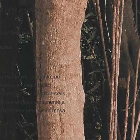
a saída para uma
ão na
Europa
;
ssia
.
movê-lo por enquanto, no
erança na negociação
e mantendo sob controle seus
eriam engajar seriamente a
nto de uma verdadeira mesa