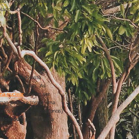
não é porque a
Rússia
lados. Os outros
amente quando está
mais arriscadas. As
ma nuclear
devem ser
 mas pode se tornar uma
anos orientais (russófonos)
Moscou
e pode levar a