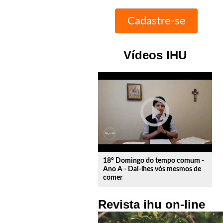
Vídeos IHU
play_circle_outline
18º Domingo do tempo comum -
Ano A - Dai-lhes vós mesmos de
comer
Revista ihu on-line