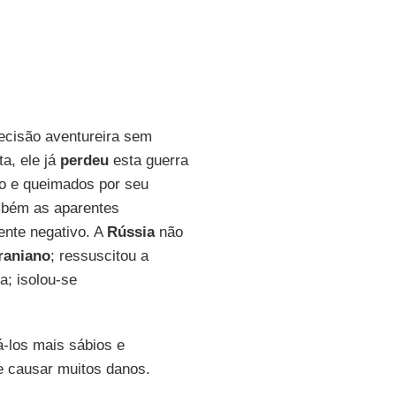
cisão aventureira sem
ta, ele já
perdeu
esta guerra
io e queimados por seu
ambém as aparentes
ente negativo. A
Rússia
não
raniano
; ressuscitou a
a; isolou-se
á-los mais sábios e
e causar muitos danos.