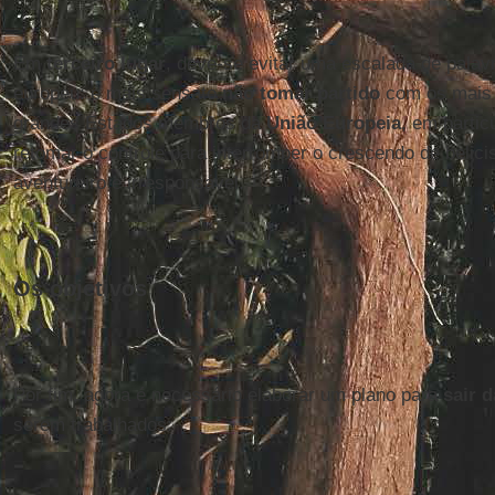
Em
terceiro lugar
, deve-se evitar uma escalada de palav
europeu: é mais sensato
não tomar partido
com os mais 
grandes Estados membros da
União Europeia
, em parti
retomar o controle para interromper o crescendo de beli
aventureiro e irresponsável.
Os objetivos
Por fim, agora é necessário elaborar um plano para
sair d
serem trabalhados: