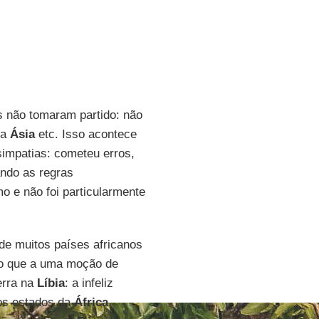
s não tomaram partido: não
da
Ásia
etc. Isso acontece
simpatias: cometeu erros,
ando as regras
o e não foi particularmente
de muitos países africanos
o que a uma moção de
uerra na
Líbia
: a infeliz
os estados da
África