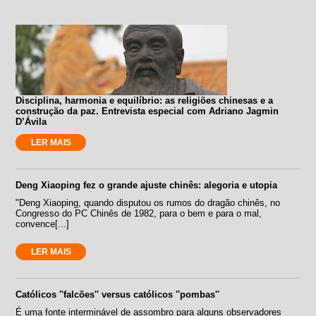
Disciplina, harmonia e equilíbrio: as religiões chinesas e a
construção da paz. Entrevista especial com Adriano Jagmin
D’Ávila
LER MAIS
Deng Xiaoping fez o grande ajuste chinês: alegoria e utopia
"Deng Xiaoping, quando disputou os rumos do dragão chinês, no
Congresso do PC Chinês de 1982, para o bem e para o mal,
convence[...]
LER MAIS
Católicos ''falcões'' versus católicos ''pombas''
É uma fonte interminável de assombro para alguns observadores