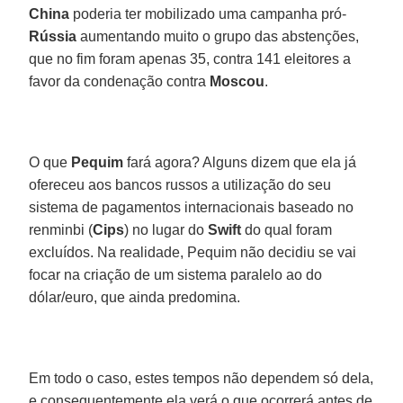
China
poderia ter mobilizado uma campanha pró-
Rússia
aumentando muito o grupo das abstenções,
que no fim foram apenas 35, contra 141 eleitores a
favor da condenação contra
Moscou
.
O que
Pequim
fará agora? Alguns dizem que ela já
ofereceu aos bancos russos a utilização do seu
sistema de pagamentos internacionais baseado no
renminbi (
Cips
) no lugar do
Swift
do qual foram
excluídos. Na realidade, Pequim não decidiu se vai
focar na criação de um sistema paralelo ao do
dólar/euro, que ainda predomina.
Em todo o caso, estes tempos não dependem só dela,
e consequentemente ela verá o que ocorrerá antes de