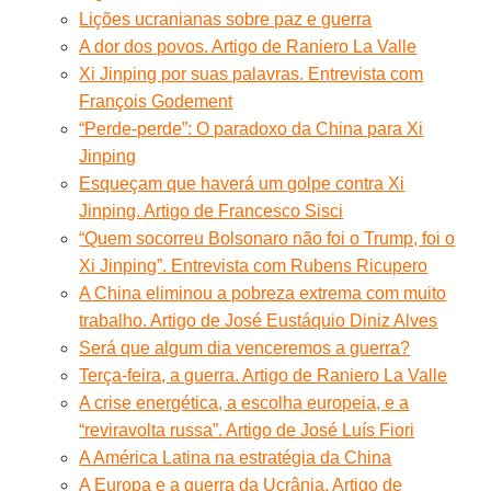
Lições ucranianas sobre paz e guerra
A dor dos povos. Artigo de Raniero La Valle
Xi Jinping por suas palavras. Entrevista com
François Godement
“Perde-perde”: O paradoxo da China para Xi
Jinping
Esqueçam que haverá um golpe contra Xi
Jinping. Artigo de Francesco Sisci
“Quem socorreu Bolsonaro não foi o Trump, foi o
Xi Jinping”. Entrevista com Rubens Ricupero
A China eliminou a pobreza extrema com muito
trabalho. Artigo de José Eustáquio Diniz Alves
Será que algum dia venceremos a guerra?
Terça-feira, a guerra. Artigo de Raniero La Valle
A crise energética, a escolha europeia, e a
“reviravolta russa”. Artigo de José Luís Fiori
A América Latina na estratégia da China
A Europa e a guerra da Ucrânia. Artigo de