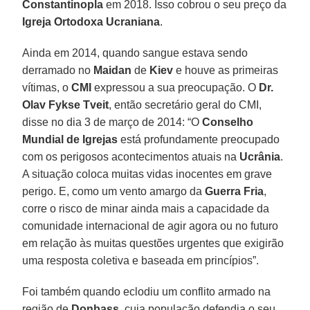
Constantinopla
em 2018. Isso cobrou o seu preço da
Igreja Ortodoxa Ucraniana
.
Ainda em 2014, quando sangue estava sendo
derramado no
Maidan
de
Kiev
e houve as primeiras
vítimas, o
CMI
expressou a sua preocupação. O
Dr.
Olav Fykse Tveit
, então secretário geral do CMI,
disse no dia 3 de março de 2014: “O
Conselho
Mundial de Igrejas
está profundamente preocupado
com os perigosos acontecimentos atuais na
Ucrânia
.
A situação coloca muitas vidas inocentes em grave
perigo. E, como um vento amargo da
Guerra Fria
,
corre o risco de minar ainda mais a capacidade da
comunidade internacional de agir agora ou no futuro
em relação às muitas questões urgentes que exigirão
uma resposta coletiva e baseada em princípios”.
Foi também quando eclodiu um conflito armado na
região de
Donbass
, cuja população defendia o seu