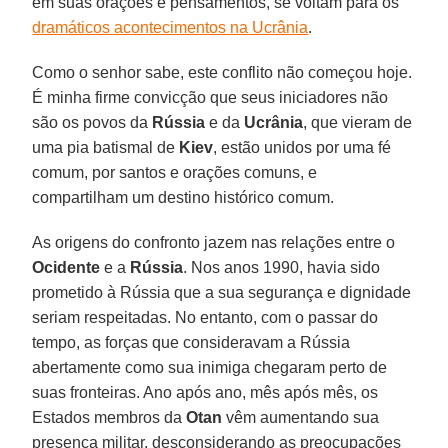
em suas orações e pensamentos, se voltam para os
dramáticos acontecimentos na Ucrânia
.
Como o senhor sabe, este conflito não começou hoje.
É minha firme convicção que seus iniciadores não
são os povos da
Rússia
e da
Ucrânia
, que vieram de
uma pia batismal de
Kiev
, estão unidos por uma fé
comum, por santos e orações comuns, e
compartilham um destino histórico comum.
As origens do confronto jazem nas relações entre o
Ocidente
e a
Rússia
. Nos anos 1990, havia sido
prometido à Rússia que a sua segurança e dignidade
seriam respeitadas. No entanto, com o passar do
tempo, as forças que consideravam a Rússia
abertamente como sua inimiga chegaram perto de
suas fronteiras. Ano após ano, mês após mês, os
Estados membros da
Otan
vêm aumentando sua
presença militar, desconsiderando as preocupações