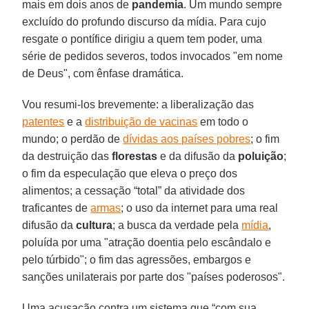
mais em dois anos de
pandemia
. Um mundo sempre
excluído do profundo discurso da mídia. Para cujo
resgate o pontífice dirigiu a quem tem poder, uma
série de pedidos severos, todos invocados "em nome
de Deus", com ênfase dramática.
Vou resumi-los brevemente: a liberalização das
patentes
e a
distribuição de vacinas
em todo o
mundo; o perdão de
dívidas aos países pobres
; o fim
da destruição das
florestas
e da difusão da
poluição
;
o fim da especulação que eleva o preço dos
alimentos; a cessação “total” da atividade dos
traficantes de
armas
; o uso da internet para uma real
difusão da
cultura
; a busca da verdade pela
mídia
,
poluída por uma "atração doentia pelo escândalo e
pelo túrbido"; o fim das agressões, embargos e
sanções unilaterais por parte dos "países poderosos".
Uma acusação contra um sistema que “com sua