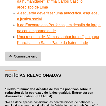
da humanidade”, afirma Carlos Castillo,
arcebispo de Lima
A esquerda deve fazer uma autocrítica, esqueceu
a justiça social
Ir ao Encontro das Periferias, um desafio da Igreja
na contemporaneidade
Uma resenha de “Vamos sonhar juntos”, do papa
Francisco – o Santo Padre da fraternidade
⚠️
Comunicar erro
NOTÍCIAS RELACIONADAS
Sueldo mínimo: dos décadas de efectos positivos sobre la
reducción de la pobreza y de la desigualdad. Entrevista con
Alessandra Scalioni (IHU/Adital)
“No se debe apenas considerar las contribuciones de patrones y
empleados como recaudación de la Jubilación, sino también la p[...]