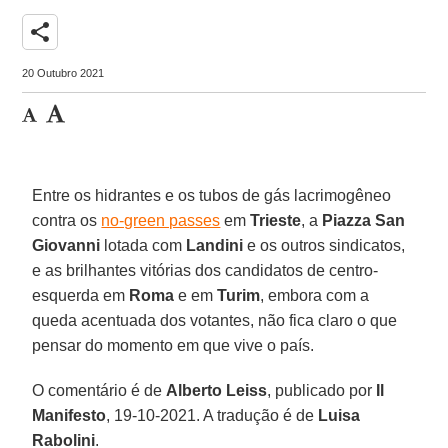
share
20 Outubro 2021
Entre os hidrantes e os tubos de gás lacrimogêneo
contra os
no-green passes
em
Trieste
, a
Piazza San
Giovanni
lotada com
Landini
e os outros sindicatos,
e as brilhantes vitórias dos candidatos de centro-
esquerda em
Roma
e em
Turim
, embora com a
queda acentuada dos votantes, não fica claro o que
pensar do momento em que vive o país.
O comentário é de
Alberto Leiss
, publicado por
Il
Manifesto
, 19-10-2021. A tradução é de
Luisa
Rabolini
.