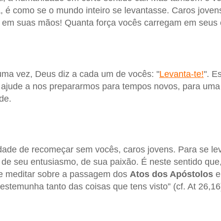
 é como se o mundo inteiro se levantasse. Caros joven
te em suas mãos! Quanta força vocês carregam em seus 
 uma vez, Deus diz a cada um de vocês: "
Levanta-te!
". E
jude a nos prepararmos para tempos novos, para uma
de.
dade de recomeçar sem vocês, caros jovens. Para se le
, de seu entusiasmo, de sua paixão. É neste sentido que
de meditar sobre a passagem dos
Atos dos Apóstolos
e
 testemunha tanto das coisas que tens visto” (cf. At 26,16