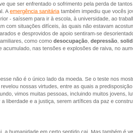
e que ser enfrentado o sofrimento pela perda de tantos
al. A
emergência sanitária
também impediu que vocês jov
rior - saíssem para ir à escola, à universidade, ao traba
am com situações difíceis, às quais não estavam acost
rados e desprovidos de apoio sentiram-se desorientad
familiares, como como
desocupação
,
depressão
,
soli
se acumulado, nas tensões e explosões de raiva, no au
esse não é o único lado da moeda. Se o teste nos mos
 revelou nossas virtudes, entre as quais a predisposição
undo, vimos muitas pessoas, incluindo muitos jovens, lu
 a liberdade e a justiça, serem artífices da paz e constr
, a humanidade em certo sentido cai. Mas também é v