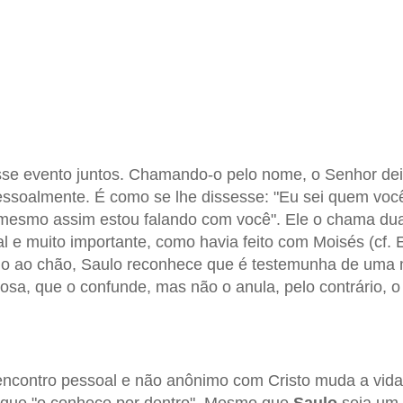
se evento juntos. Chamando-o pelo nome, o Senhor dei
ssoalmente. É como se lhe dissesse: "Eu sei quem você
mesmo assim estou falando com você". Ele o chama dua
 e muito importante, como havia feito com Moisés (cf.
do ao chão, Saulo reconhece que é testemunha de uma m
sa, que o confunde, mas não o anula, pelo contrário, 
encontro pessoal e não anônimo com Cristo muda a vida
que "o conhece por dentro". Mesmo que
Saulo
seja um 