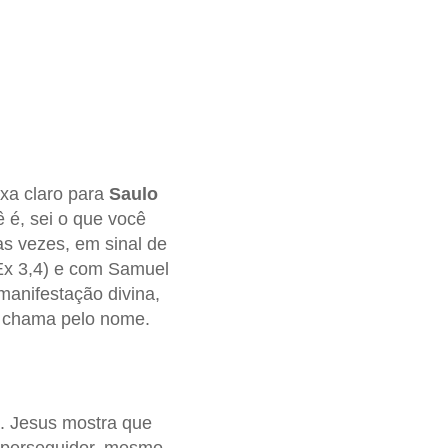
xa claro para
Saulo
 é, sei o que você
s vezes, em sinal de
 Ex 3,4) e com Samuel
anifestação divina,
o chama pelo nome.
. Jesus mostra que
perseguidor, mesmo