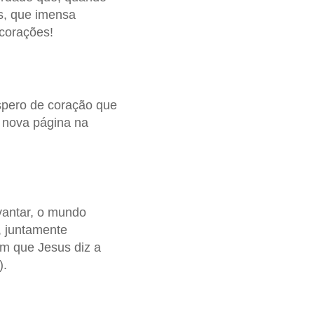
s, que imensa
corações!
spero de coração que
 nova página na
vantar, o mundo
, juntamente
m que Jesus diz a
).