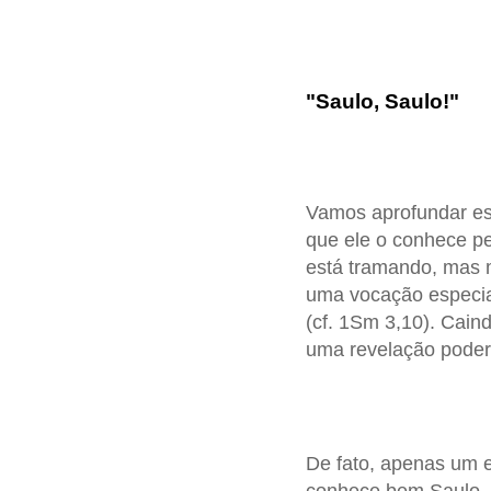
"Saulo, Saulo!"
Vamos aprofundar es
que ele o conhece pe
está tramando, mas 
uma vocação especial
(cf. 1Sm 3,10). Cain
uma revelação podero
De fato, apenas um 
conhece bem Saulo, 