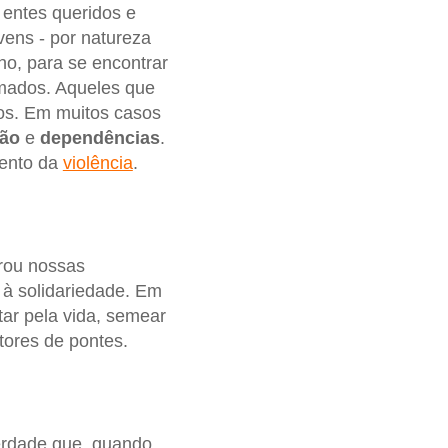
 entes queridos e
ens - por natureza
lho, para se encontrar
umados. Aqueles que
os. Em muitos casos
dão
e
dependências
.
mento da
violência
.
trou nossas
 à solidariedade. Em
tar pela vida, semear
utores de pontes.
erdade que, quando