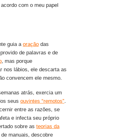
e acordo com o meu papel
te guia a
oração
das
sprovido de palavras e de
o
, mas porque
 nos lábios, ele descarta as
 não convencem ele mesmo.
emanas atrás, exercia um
 dos seus
ouvintes “remotos”
.
ernir entre as razões, se
feta e infecta seu próprio
ertado sobre as
teorias da
 de manuais, descobre