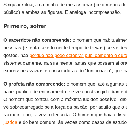
Singular situação a minha de me assomar (pelo menos d
público) a ambas as figuras. E análoga incompreensão.
Primeiro, sofrer
O sacerdote não compreende:
o homem que habitualmen
pessoas (e tenta fazê-lo neste tempo de trevas) se vê de
gestos, não
porque não pode celebrar publicamente o cult
sistematicamente, na sua mente, antes que possam aflorar
expressões vazias e consoladoras do “funcionário”, que
O profeta não compreende:
o homem que, até algumas s
papel público de ensinamento, se vê constrangido diante
O homem que tentou, com a máxima lucidez possível, disc
vê sobrecarregado pela força da paixão, por aquilo que o a
raciocínio ou, talvez, o fecunda. O homem que havia diss
justiça
e do bem comum, às vezes como casos de estudo