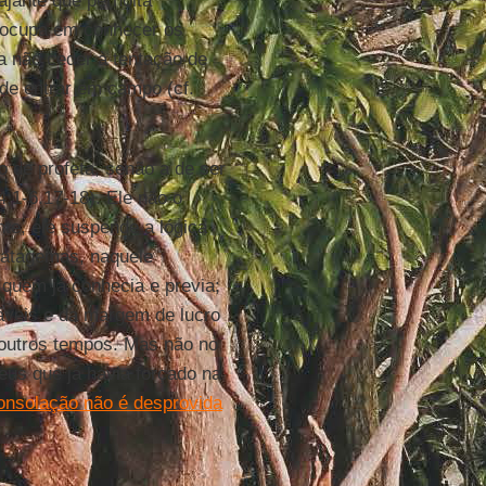
jante que pernoita
eocupa em conhecer os
 não ceder à tentação de
 de entrar em campo (cf.
o de profeta, senão a de ser
14,1-6.17-18). Ele não o
te, ele suspende a lógica
tratagemas, naquele
quem já conhecia e previa;
itáveis e da margem de lucro
outros tempos. Mas não no
Deus que já havia forçado na
onsolação não é desprovida