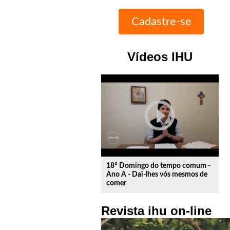
Vídeos IHU
play_circle_outline
18º Domingo do tempo comum -
Ano A - Dai-lhes vós mesmos de
comer
Revista ihu on-line