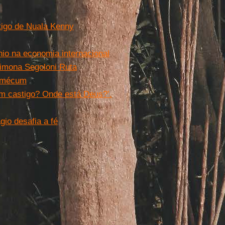
tigo de Nuala Kenny
io na economia internacional
imona Segoloni Ruta
e-mécum
m castigo? Onde está Deus?’.
io desafia a fé