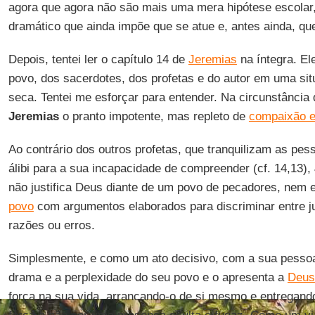
agora que agora não são mais uma mera hipótese escolar
dramático que ainda impõe que se atue e, antes ainda, que 
Depois, tentei ler o capítulo 14 de
Jeremias
na íntegra. El
povo, dos sacerdotes, dos profetas e do autor em uma si
seca. Tentei me esforçar para entender. Na circunstância d
Jeremias
o pranto impotente, mas repleto de
compaixão e
Ao contrário dos outros profetas, que tranquilizam as pe
álibi para a sua incapacidade de compreender (cf. 14,13),
não justifica Deus diante de um povo de pecadores, nem 
povo
com argumentos elaborados para discriminar entre jus
razões ou erros.
Simplesmente, e como um ato decisivo, com a sua pessoa,
drama e a perplexidade do seu povo e o apresenta a
Deus
força na sua vida, arrancando-o de si mesmo e entregand