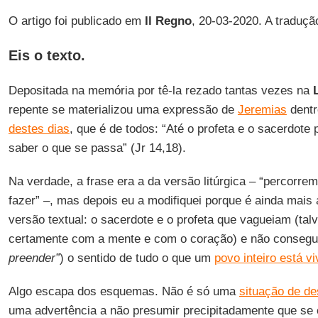
O artigo foi publicado em
Il Regno
, 20-03-2020. A traduç
Eis o texto.
Depositada na memória por tê-la rezado tantas vezes na
repente se materializou uma expressão de
Jeremias
dentr
destes dias
, que é de todos: “Até o profeta e o sacerdot
saber o que se passa” (Jr 14,18).
Na verdade, a frase era a da versão litúrgica – “percorre
fazer” –, mas depois eu a modifiquei porque é ainda mais
versão textual: o sacerdote e o profeta que vagueiam (tal
certamente com a mente e com o coração) e não consegu
preender”
) o sentido de tudo o que um
povo inteiro está v
Algo escapa dos esquemas. Não é só uma
situação de de
uma advertência a não presumir precipitadamente que se