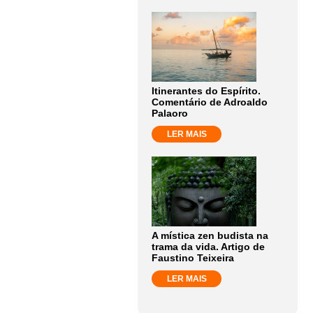
Itinerantes do Espírito.
Comentário de Adroaldo
Palaoro
LER MAIS
A mística zen budista na
trama da vida. Artigo de
Faustino Teixeira
LER MAIS