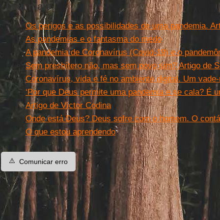
Leia mais
Os perigos e as possibilidades de uma pandemia. Ar
As pandemias e o fantasma do medo
A pandemia de Coronavírus (Covid-19) e o pandemôn
Sem presbítero não, mas sem povo sim? Artigo de S
Coronavírus, vida e fé no ambiente digital. Um vad
‘Por que Deus permite uma pandemia e se cala? É u
Artigo de Víctor Codina
Onde está Deus? Deus sofre com o homem. O contág
O que estou aprendendo
⚠️
Comunicar erro