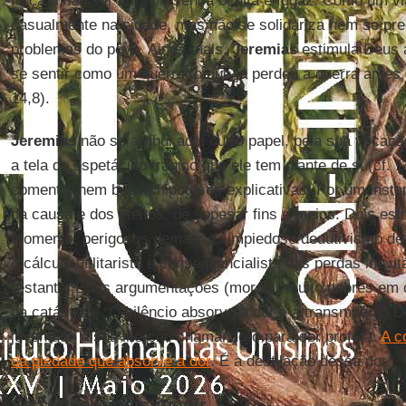
força a não ser uma presença oculta e fugaz. Como um via
casualmente na cidade, mas não se solidariza nem se pr
problemas do povo. Ainda mais,
Jeremias
estimula Deus a
se sentir como um guerreiro que já perdeu a guerra antes
14,8).
Jeremias
não se atribui aqui outro papel, pela sua vocaçã
a tela do espetáculo trágico que ele tem diante de si (cf. 
comenta, nem busca hipóteses explicativas. Por um instan
da causa e dos efeitos, de sopesar fins e meios. Dois es
momento, perigosos demais. O impiedoso dedutivismo de 
o cálculo utilitarista e consequencialista das perdas inev
restante. Duas argumentações (morais) muito nobres em 
da catástrofe. O silêncio absorve a dor e a transmite ao 
juventude a sua inércia, chamando-o para ser profeta.
A c
da piedade que absorve a dor
. É a destilação dessa dor.
Se souberes distinguir...