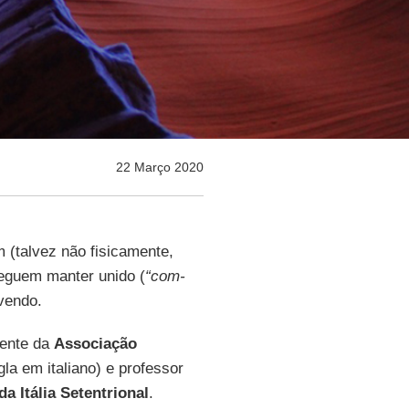
22 Março 2020
 (talvez não fisicamente,
eguem manter unido (
“com-
ivendo.
dente da
Associação
igla em italiano) e professor
a Itália Setentrional
.