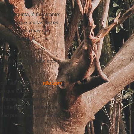
a a pergunta, é fulminante:
ergunta que muitas vezes
tas, às vezes (mas não
ostas prontas e
as razões da piedade e com
der até o fim. Mas
não sem
so que traz à tona a
às vezes a escondem,
 intérprete da palavra de
 não presta, serás a minha