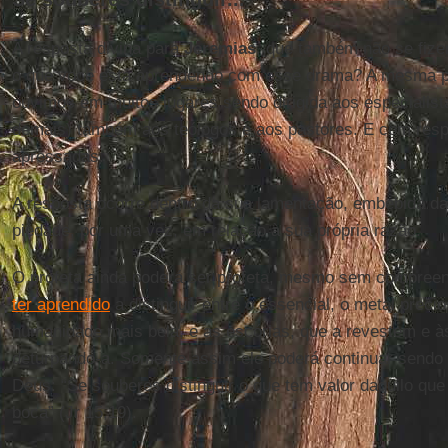
A resposta divina para
Jeremias
, que também não se fizer
o que você está aprendendo com esse drama? A mesma p
ouvimos em muitos lugares sendo dirigida aos especialis
demais) também aos teólogos e aos pastores. E com resp
apressadas.
A resposta ocorre dentro da sua lamentação, embebida d
piedade, por uma vez, em relação à sua própria razão.
O profeta ainda poderá ser profeta, mesmo sem compreen
ter aprendido
a distinguir entre o essencial, o metal precio
humanidade mais bela, e as escórias, que a revestem e 
deturpando-a. Somente assim ele poderá continuar sendo o
Deus: “Se souberes distinguir o que tem valor daquilo que
boca” (Jr 15,19).