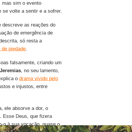
, mas sim o evento
se volte a sentir e a sofrer.
e descreve as reações do
tuação de emergência de
escrita, só resta a
 de piedade
.
ssoas falsamente, criando um
Jeremias
, no seu lamento,
explica o
drama vivido pelo
tos e injustos, entre
 ele absorve a dor, o
. Esse Deus, que fizera
o-o à sua vocação, quase o