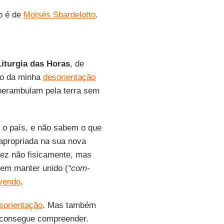
ão é de
Moisés Sbardelotto
.
Liturgia das Horas
, de
o da minha
desorientação
e perambulam pela terra sem
m o país, e não sabem o que
 apropriada na sua nova
vez não fisicamente, mas
em manter unido (
“com-
ivendo
.
sorientação
. Mas também
 consegue compreender.