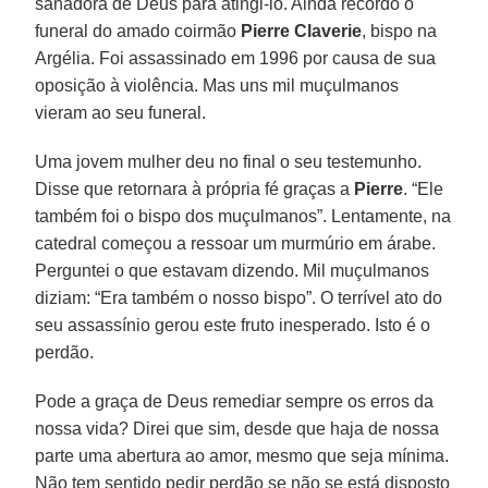
sanadora de Deus para atingi-lo. Ainda recordo o
funeral do amado coirmão
Pierre Claverie
, bispo na
Argélia. Foi assassinado em 1996 por causa de sua
oposição à violência. Mas uns mil muçulmanos
vieram ao seu funeral.
Uma jovem mulher deu no final o seu testemunho.
Disse que retornara à própria fé graças a
Pierre
. “Ele
também foi o bispo dos muçulmanos”. Lentamente, na
catedral começou a ressoar um murmúrio em árabe.
Perguntei o que estavam dizendo. Mil muçulmanos
diziam: “Era também o nosso bispo”. O terrível ato do
seu assassínio gerou este fruto inesperado. Isto é o
perdão.
Pode a graça de Deus remediar sempre os erros da
nossa vida? Direi que sim, desde que haja de nossa
parte uma abertura ao amor, mesmo que seja mínima.
Não tem sentido pedir perdão se não se está disposto