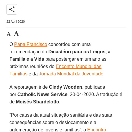
share
22 Abril 2020
O
Papa Francisco
concordou com uma
recomendação do
Dicastério para os Leigos, a
Família e a Vida
para postergar em um ano as
próximas reuniões do
Encontro Mundial das
Famílias
e da
Jornada Mundial da Juventude
.
A reportagem é de
Cindy Wooden
, publicada
por
Catholic News Service
, 20-04-2020. A tradução é
de
Moisés Sbardelotto
.
“Por causa da atual situação sanitária e das suas
consequências sobre o deslocamento e a
aglomeração de jovens e famílias”, o
Encontro