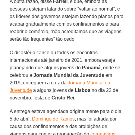
A outra razão, disse
Farrell
, é que, embora as
pessoas estejam falando sobre “voltar ao normal”, e
os líderes dos governos estejam fazendo planos para
acabar gradualmente com os confinamentos e para
reabrir o comércio, “não acreditamos que as viagens
serão tão frequentes” tão cedo.
O dicastério cancelou todos os encontros
internacionais até janeiro de 2021, embora esteja
planejando que alguns jovens do
Panamá
, onde se
celebrou a
Jornada Mundial da Juventude
em
2019, entreguem a cruz da
Jornada Mundial da
Juventude
a alguns jovens de
Lisboa
no dia 22 de
novembro, festa de
Cristo Rei
.
A entrega estava agendada originalmente para o dia
5 de abril,
Domingo de Ramos
, mas foi adiada por
causa dos confinamentos e das proibições de
viagens para conter a propagação do
coronavírus
.