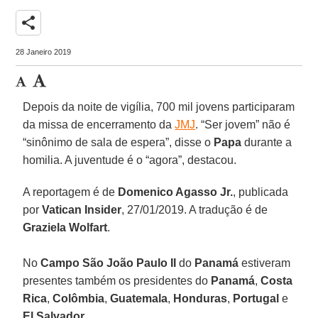
share
28 Janeiro 2019
Depois da noite de vigília, 700 mil jovens participaram
da missa de encerramento da
JMJ
. “Ser jovem” não é
“sinônimo de sala de espera”, disse o
Papa
durante a
homilia. A juventude é o “agora”, destacou.
A reportagem é de
Domenico Agasso Jr.
, publicada
por
Vatican Insider
, 27/01/2019. A tradução é de
Graziela Wolfart
.
No
Campo São João Paulo II
do
Panamá
estiveram
presentes também os presidentes do
Panamá
,
Costa
Rica
,
Colômbia
,
Guatemala
,
Honduras
,
Portugal
e
El Salvador
.