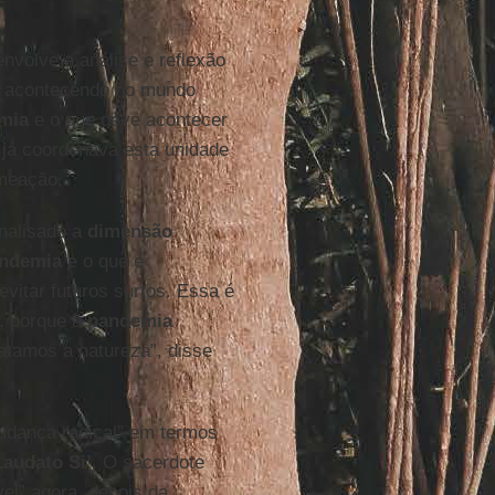
nvolve a análise e reflexão
á acontecendo no mundo
mia
e o que deve acontecer
já coordenava esta unidade
meação.
analisado a
dimensão
andemia
e o que é
evitar futuros surtos. Essa é
l, porque a
pandemia
atamos a natureza”, disse
dança radical” em termos
Laudato Si’
. O sacerdote
el” agora, depois da