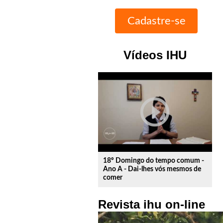
Vídeos IHU
play_circle_outline
18º Domingo do tempo comum -
Ano A - Dai-lhes vós mesmos de
comer
Revista ihu on-line