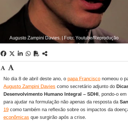
Augusto Zampini Davies. | Foto: Youtube/Reprodução
No dia 8 de abril deste ano, o
papa Francisco
nomeou o pad
Augusto Zampini Davies
como secretário adjunto do
Dicas
Desenvolvimento Humano Integral – SDHI
, pondo-o em
para ajudar na formulação não apenas da resposta da
San
19
como também na reflexão sobre os impactos da doen
econômicas
que surgirão após a crise.