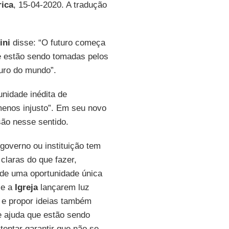
ica
, 15-04-2020. A tradução
ini
disse: “O futuro começa
e estão sendo tomadas pelos
uro do mundo”.
nidade inédita de
menos injusto”. Em seu novo
são nesse sentido.
overno ou instituição tem
 claras do que fazer,
 de uma oportunidade única
e a
Igreja
lançarem luz
 e propor ideias também
e ajuda que estão sendo
tentar garantir que não se