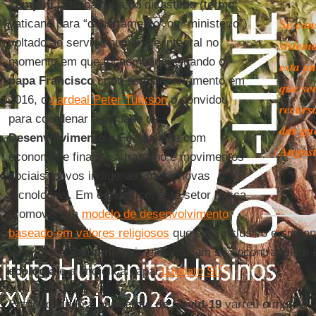
Zampini
já trabalhava no dicastério (termo
Se con
vaticano para “departamento” ou “ministério”)
voltado ao serviço humano e integral no
sistem
momento em que foi nomeado. Quando o
esta p
papa Francisco
criou este departamento em
que ser
2016, o
cardeal Peter Turkson
o convidou
recurs
para coordenar a unidade de
das gu
Desenvolvimento e Fé
, que lida com
August
economia e finanças, trabalho e movimentos
sociais, povos indígenas, paz e novas
tecnologias. Em específico, este setor busca
promover um
modelo de desenvolvimento
baseado em valores religiosos
que seja inclusivo e susten
bem, disse
Zampini
, pois eles haviam se encontrado em 
ecologia
e a encíclica papal
Laudato Si’
.
Então, quando a
pandemia de Covid-19
varreu o mundo,