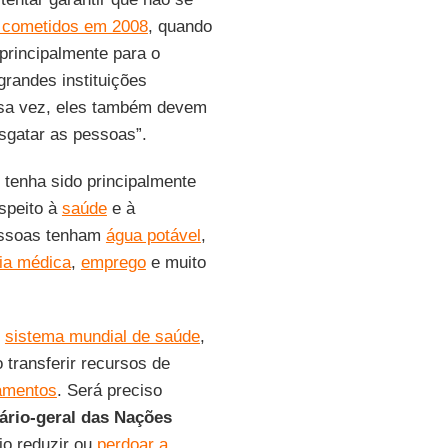
 cometidos em 2008
, quando
 principalmente para o
randes instituições
ssa vez, eles também devem
esgatar as pessoas”.
tenha sido principalmente
speito à
saúde
e à
pessoas tenham
água potável
,
ia médica
,
emprego
e muito
m
sistema mundial de saúde
,
transferir recursos de
amentos
. Será preciso
ário-geral das Nações
o reduzir ou
perdoar a