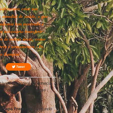
siderarmos criar um
a mundial de saúde, o que
andemia tem mostrado é
á necessário transferir
os de outras áreas, como
erra e armamentos - Pe.
o Zampini
Tweet
tável. O cardeal o conhecia
eventos anteriores sobre
 o
papa Francisco
, segundo