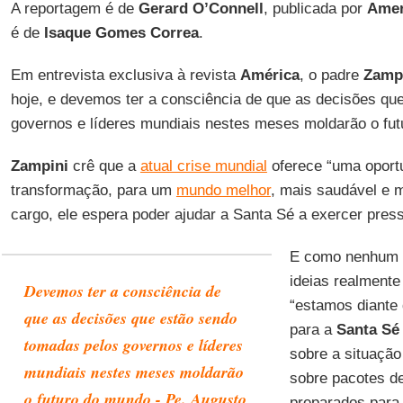
A reportagem é de
Gerard O’Connell
, publicada por
Amer
é de
Isaque Gomes Correa
.
Em entrevista exclusiva à revista
América
, o padre
Zamp
hoje, e devemos ter a consciência de que as decisões qu
governos e líderes mundiais nestes meses moldarão o fut
Zampini
crê que a
atual crise mundial
oferece “uma oportu
transformação, para um
mundo melhor
, mais saudável e 
cargo, ele espera poder ajudar a Santa Sé a exercer pres
E como nenhum g
ideias realmente
Devemos ter a consciência de
“estamos diante
que as decisões que estão sendo
para a
Santa Sé
tomadas pelos governos e líderes
sobre a situação
mundiais nestes meses moldarão
sobre pacotes d
o futuro do mundo - Pe. Augusto
preparados para 