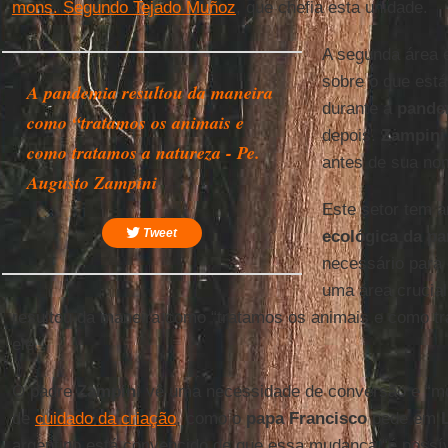
mons. Segundo Tejado Muñoz
, que chefia esta unidade.
A segunda área e
sobre o que est
A pandemia resultou da maneira
durante a
pande
como “tratamos os animais e
depois.
Zampini
como tratamos a natureza - Pe.
antes de sua no
Augusto Zampini
Este setor tem 
Tweet
ecológica da p
necessário para 
uma área crucia
resultou da maneira como “tratamos os animais e como tr
ele.
O padre
Zampini
vê uma necessidade de conversão e “mu
de
cuidado da criação
, como o
papa Francisco
pede em
argentino está convencido de que essa mudança “é possív