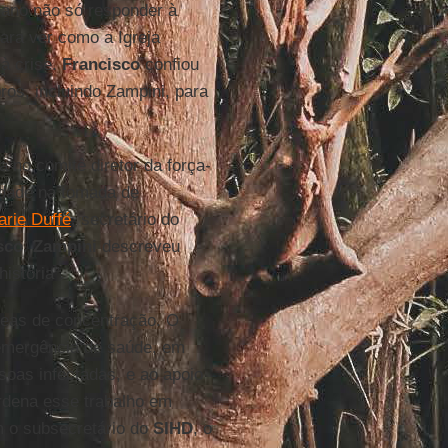
icano não só responder à
ara ver como a Igreja
à crise.
Francisco
confiou
os, incluindo Zampini, para
a no comitê diretor da força-
lidade na tomada de
rie Duffé
, secretário do
sco
.
Zampini
descreveu
istória”.
 áreas de concentração. O
emergência de saúde, em
oas infectadas, e ao apoio
dena esse trabalho em
 o subsecretário do
SIHD
, o