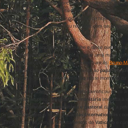
também
Zampini
, sentiu a necessidade urgente de o Vat
emergência de saúde
, mas também olhar para o futuro, p
poderia ajudar a moldar o mundo que nasce hoje em meio 
ao
SDHI
esta tarefa e convocou reuniões com seus membr
discutir o caminho a seguir.
Em 7 de abril,
Francisco
telefonou-lhe e disse que o queri
tarefa, chefiada por
Turkson
, “para injetar uma maior agi
decisões”, juntamente com o monsenhor francês
Bruno-Ma
SIHD. Esse comitê responde diretamente ao
papa Franci
o Papa como “um
homem em missão
neste momento da h
Segundo ainda
Zampini
, a força-tarefa identificou cinco
primeiro diz respeito à
resposta humanitária
imediata à 
relação à
assistência humanitária e pastoral
dada a pess
a hospitais e igrejas locais. A
Caritas Internationalis
coor
sintonia com os demais departamentos do
Vaticano
e com