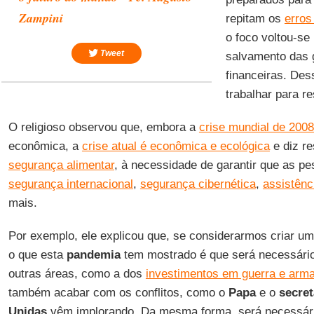
Zampini
repitam os
erros
o foco voltou-se
Tweet
salvamento das g
financeiras. De
trabalhar para r
O religioso observou que, embora a
crise mundial de 2008
econômica, a
crise atual é econômica e ecológica
e diz re
segurança alimentar
, à necessidade de garantir que as 
segurança internacional
,
segurança cibernética
,
assistênc
mais.
Por exemplo, ele explicou que, se considerarmos criar u
o que esta
pandemia
tem mostrado é que será necessário 
outras áreas, como a dos
investimentos em guerra e arm
também acabar com os conflitos, como o
Papa
e o
secret
Unidas
vêm implorando. Da mesma forma, será necessári