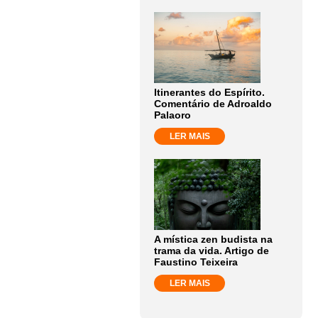
Itinerantes do Espírito.
Comentário de Adroaldo
Palaoro
LER MAIS
A mística zen budista na
trama da vida. Artigo de
Faustino Teixeira
LER MAIS