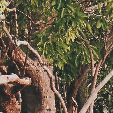
ma maravilhosa harmonia com
ele se nota até que ponto
ça para com os
pobres
, o
ologia integral requer
s ciências exatas ou da
enamora por outra, a reação
culos animais, era cantar,
m esta abertura para a
fraternidade e da beleza na
rão as do dominador, do
is, incapaz de pôr um limite