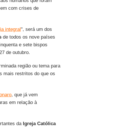
 aos humanos que foram
ivem com crises de
ia integral
", será um dos
s
de todos os nove países
inquenta e sete bispos
27 de outubro.
rminada região ou tema para
 mais restritos do que os
sonaro
, que já vem
uras em relação à
rtantes da
Igreja Católica