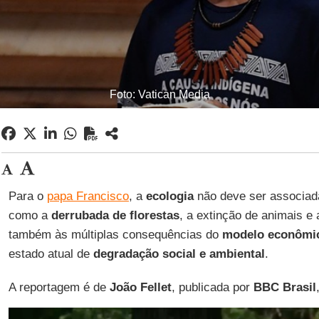
Foto: Vatican Media
Para o
papa Francisco
, a
ecologia
não deve ser associad
como a
derrubada de florestas
, a extinção de animais e 
também às múltiplas consequências do
modelo econômi
estado atual de
degradação social e ambiental
.
A reportagem é de
João
Fellet
, publicada por
BBC Brasil