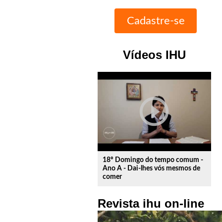
Vídeos IHU
play_circle_outline
18º Domingo do tempo comum -
Ano A - Dai-lhes vós mesmos de
comer
Revista ihu on-line