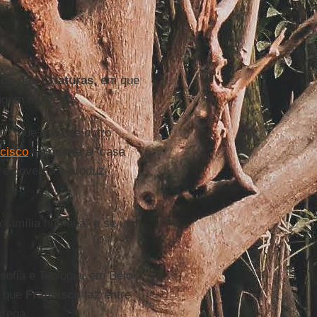
ico das Criaturas
, em que
agem de Deus.
", que trata de outro
cisco
se referia à "casa
 e governa e produz
família humana" a se unir
sofia e Teologia, em Belo
o que
Francisco
faz entre
grega.