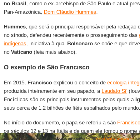
no Brasil
, como o ex-arcebispo de São Paulo e atual pres
Pan-Amazônica,
Dom Cláudio Hummes
.
Hummes
, que será o principal responsável pela redaçã
no sínodo, defendeu recentemente o prosseguimento das
indígenas
, iniciativa à qual
Bolsonaro
se opõe e que deve
no
Vaticano
(leia mais abaixo).
O exemplo de São Francisco
Em 2015,
Francisco
explicou o conceito de
ecologia integ
produzida inteiramente em seu papado, a
Laudato Si'
(louv
Encíclicas são os principais instrumentos pelos quais a
Ig
seus cerca de 1,2 bilhões de fiéis espalhados pelo mundo
No início do documento, o papa se referiu a são
Francisco
os séculos 12 e 13 na Itália e de quem ele tomou o nome a
Francisco
, o santo italiano praticava a
ecologia integral
em