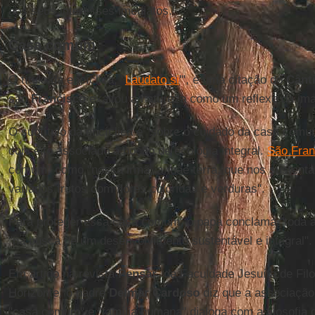
aos seus interesses imediatos."
Casa comum
O título da encíclica, "
Laudato si
'", é uma citação do
Cânt
são
Francisco
exaltou a natureza como um reflexo da im
O subtítulo da encíclica é "sobre o cuidado da casa comum
conceito associado à noção de ecologia integral.
São Fran
comum" como "nossa irmã, a mãe terra, que nos sustenta
variados frutos com flores coloridas e verduras".
Para proteger essa casa comum, o papa conclama "toda a 
"na busca de um desenvolvimento sustentável e integral".
Em artigo na revista
Pensar
, da Faculdade Jesuíta de Filo
Horizonte, o padre
Delmar Cardoso
diz que a associaçã
"casa comum" e "família humana" dialoga com a filosofia 