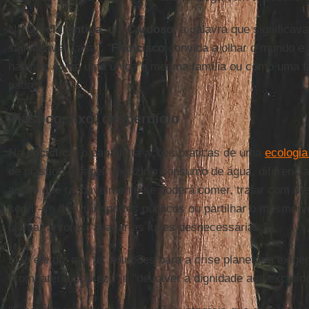
Na
Grécia
Antiga
, diz
Cardoso
, a palavra que significav
significava "casa". "
Francisco
convida a olhar o mundo e 
habitam como uma única e mesma família ou como uma famí
padre.
Plástico, lixo, desperdício
Na
encíclica
, o papa lista ações práticas de uma
ecologia
de plástico e papel, reduzir o consumo de água, diferencia
aquilo que razoavelmente se poderá comer, tratar com des
servir-se dos transportes públicos ou partilhar o mesmo 
plantar árvores, apagar as luzes desnecessárias."
Mas ele diz que as soluções para a crise planetária exig
"combater a pobreza" e "devolver a dignidade aos excluíd