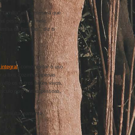
a "família" era a mesma que
as pessoas que nele
lia de famílias", diz o
 integral
, como "evitar o uso
r o lixo, cozinhar apenas
velo os outros seres vivos,
veículo com várias pessoas,
em simultaneamente
os".