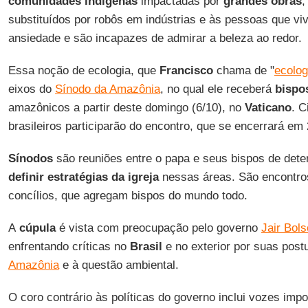
comunidades indígenas
impactadas por
grandes obras
,
substituídos por robôs em indústrias e às pessoas que v
ansiedade e são incapazes de admirar a beleza ao redor.
Essa noção de ecologia, que
Francisco
chama de "
ecolog
eixos do
Sínodo da Amazônia
, no qual ele receberá
bispo
amazônicos a partir deste domingo (6/10), no
Vaticano
. C
brasileiros participarão do encontro, que se encerrará em 
Sínodos
são reuniões entre o papa e seus bispos de dete
definir estratégias da igreja
nessas áreas. São encontros
concílios, que agregam bispos do mundo todo.
A
cúpula
é vista com preocupação pelo governo
Jair Bol
enfrentando críticas no
Brasil
e no exterior por suas post
Amazônia
e à questão ambiental.
O coro contrário às políticas do governo inclui vozes impo