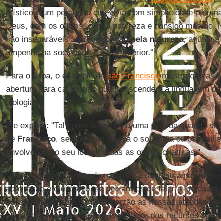
místico e um peregrino que vivia com simplicidade e nu
Deus, com os outros, com a natureza e consigo mesmo. N
são inseparáveis a
preocupação pela natureza
, a justi
empenho na sociedade e a paz interior."
Para o papa, o exemplo de
são Francisco
mostra que a "ec
abertura para categorias que transcendem a linguagem da
biologia".
Ele explica: "Tal como acontece a uma pessoa quando se 
de
Francisco
, sempre que olhava o sol, a lua ou os minús
envolvendo no seu louvor todas as outras criaturas."
"Se nos aproximarmos da natureza e do meio ambiente se
admiração e o encanto, se deixarmos de falar a língua da 
nossa relação com o mundo, então as nossas atitudes se
consumidor ou de um mero explorador dos recursos natura