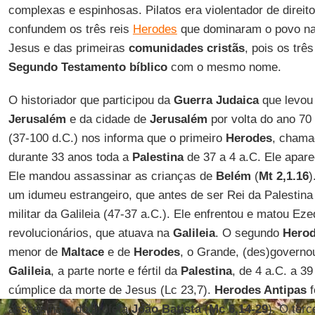
complexas e espinhosas. Pilatos era violentador de direit
confundem os três reis
Herodes
que dominaram o povo n
Jesus e das primeiras
comunidades cristãs
, pois os trê
Segundo Testamento bíblico
com o mesmo nome.
O historiador que participou da
Guerra Judaica
que levou
Jerusalém
e da cidade de
Jerusalém
por volta do ano 70
(37-100 d.C.) nos informa que o primeiro
Herodes
, cham
durante 33 anos toda a
Palestina
de 37 a 4 a.C. Ele apar
Ele mandou assassinar as crianças de
Belém
(
Mt 2,1.16
)
um idumeu estrangeiro, que antes de ser Rei da Palestina 
militar da Galileia (47-37 a.C.). Ele enfrentou e matou Ez
revolucionários, que atuava na
Galileia
. O segundo
Hero
menor de
Maltace
e de
Herodes
, o Grande, (des)governo
Galileia
, a parte norte e fértil da
Palestina
, de 4 a.C. a 3
cúmplice da morte de Jesus (Lc 23,7).
Herodes Antipas
f
assassinato do profeta
João Batista
(
Mc 6,14-29
). O terc