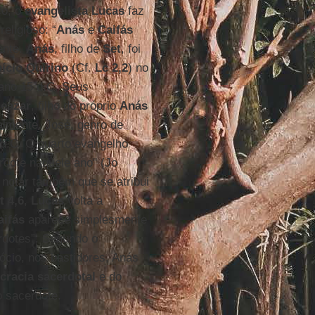
co, o
evangelista Lucas
faz
eligioso: “
Anás
e
Caifás
ente.
Anás
, filho de
Set
, foi
pício Quirino
(Cf.
Lc 2,2
) no
 ano 15 d.C. Seus
leazar
, filho do próprio
Anás
almente, José, genro de
 d.C. O quarto evangelho
dote naquele ano" (Jo
 notar também que se atribui
t 4,6
,
Lucas
volta a
aifás
aparece simplesmente
rdotes”. Segundo o
ócio, nos bastidores, Anás
ocracia sacerdotal
e do
o sacerdote.