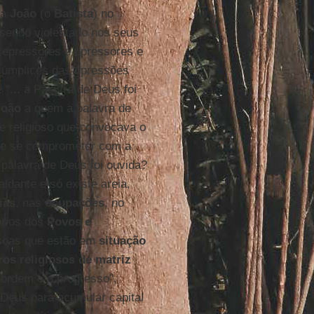
 a
João
(o
Batista
) no
sendo violentado nos seus
s repressores e opressores e
 cúmplices das opressões
 “... a Palavra de Deus foi
João
a quem a palavra de
e religioso que convocava o
 e se comprometer com a
 palavra de Deus foi ouvida?
ldante e só existe areia,
ias
, nas
ocupações
, no
tórios dos
Povos e
ssoas que estão em
situação
ros religiosos de matriz
 ordem e o progresso”,
eus para acumular capital