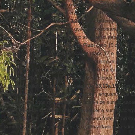
Após apresentar quem eram os poderosos do poder políti
questão de apresentar quem eram os poderosos do poder r
eram sumos sacerdotes” (
Lc 3,2a
), não contemporaneam
nomeado sumo sacerdote pelo governador romano
P. Sul
ano 6 d.C., e se manteve no cargo até que foi deposto no
sucessores foram: Ismael, filho de
Fiabi
(ano 15 d.C.,);
E
(anos 16 e 17); Simão, filho de
Camit
(anos 17 e 18) e fin
Anás, apelidado de Caifás, foi sumo sacerdote de 18 a 36
menciona Caifás duas vezes, como "o que era sumo sacer
11,49; 18,13b), isto é, no ano da morte de Jesus. Deve-se
a
Anás
o título de "sumo sacerdote" (
Jo 18,13a.19
). Em
A
mencionar
Anás
como "sumo sacerdote", enquanto que
C
como um dos "dos que pertencia à família de sumos sace
historiador Flávio Josefo, depois de perder o sumo sacerd
continuou a ser, por muitos anos, o homem forte da
arist
Sinédrio
, poder religioso teocrático comandado pelo sum