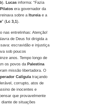
b
).
Lucas
informa: “Fazia
Pilatos
era governador da
reinava sobre a
Itureia
e a
e
” (
Lc 3,1
).
o nas entrelinhas: Atenção!
avra de Deus foi dirigida a
sava: escravidão e injustiça
va sob poucos
uinze anos. Tempo longo de
vam os povos da
Palestina
ram missão libertadora. O
perador Calígula
traçando
lerável, corrupto, atos de
sassino de inocentes e
a pensar que provavelmente
 diante de situações