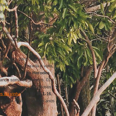
 toda a
Palestina
, de 41 a 44
ripa
perseguiu e violentou
as oprimidas e exploradas
o
Tiago
, irmão de
João
(
At
8 anos, de 4 a.C., até 34
ue reinava sobre a quarta
a região, para dizer em uma
Coronelismo, Enxada e voto.
avam à corte de
Herodes
rande soma de dinheiro. 01
culos de alguns estudiosos,
es da vinha
’, de
Mt 20,1-16
,
rabalhar mais de quinze anos