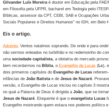
Gilvander Luís Moreira
é doutor em Educação pela FAE/U
em Filosofia pela UFPR, bacharel em Teologia pelo ITES
Bíblicas, assessor da CPT, CEBI, SAB e Ocupações Urba
Sociais Populares e Direitos Humanos” no IDH, em Belo 
Eis o artigo.
Advento
. Ventos natalinos soprando. De onde e para onde
não sermos enleados no turbilhão e no redemoinho do c
uma
sociedade capitalista
, a idolatria do mercado provoc
bem recordarmos na
Bíblia
, o
Evangelho de Lucas
(
Lc
), 
dois primeiros capítulos do
Evangelho de Lucas
referem-
infâncias de
João Batista
e de
Jesus de Nazaré
. Provav
versão, o Evangelho de Lucas iniciou no capítulo 3 mostra
no qual a Palavra de Deus é dirigida a
João
, que se torna
Jesus de Nazaré
. Eloquente é que o
evangelista Lucas
f
Evangelho mostrando quem estava nos poderes político e 