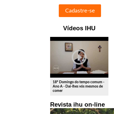
Vídeos IHU
play_circle_outline
18º Domingo do tempo comum -
Ano A - Dai-lhes vós mesmos de
comer
Revista ihu on-line