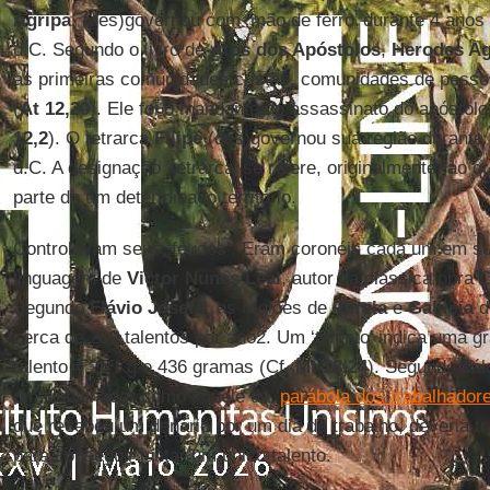
Agripa
, (des)governou com ‘mão de ferro’ durante 4 anos
d.C. Segundo o livro de
Atos dos Apóstolos
,
Herodes Ag
as primeiras comunidades cristãs, comunidades de pesso
(
At 12,20
). Ele foi o mandante do assassinato do apóstol
12,2
). O tetrarca
Filipe
(des)governou sua região durante 3
d.C. A designação ‘tetrarca’ se refere, originalmente, ao q
parte de um determinado território.
Controlavam seus ‘feudos’. Eram coronéis cada um em su
linguagem de
Victor Nunes Leal
, autor da clássica obra 
Segundo
Flávio Josefo
, as regiões de
Pereia
e
Galileia
d
cerca de 200 talentos por ano2. Um ‘talento’ indica uma g
talento = 26 Kg e 436 gramas (Cf.
Mt 18,24
). Segundo cál
um trabalhador como aquele da ‘
parábola dos trabalhador
que recebeu um denário por um dia de trabalho, deveria t
para conseguir juntar um único talento.