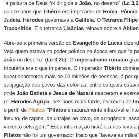
“a palavra de Deus foi dirigida a
João
, no deserto” (
Lc 3,2
quinze anos que
Tibério
era imperador de
Roma
.
Pôncio 
Judeia
.
Herodes
governava a
Galileia
. O
Tetrarca Filipe
Traconítide
. E o tetrarca
Lisânias
reinava sobre a
Abilen
Abre-se a primeira versão do
Evangelho de Lucas
dizend
Veja quem estava no poder político na época em que “a pal
João
no deserto” (
Lc 3,2b
)! O
imperialismo romano
gras
tributária era o que imperava. O imperador
Tibério
domina
questionamentos mais de 60 milhões de pessoas já por q
subjugação dos povos das colônias, entre os quais esta
onde
João Batista
e
Jesus de Nazaré
nasceram e exerce
rei
Herodes Agripa
, dez anos mais tarde, escreveu ao
Im
o perfil de
Pilatos
: "
Pilatos
é naturalmente inflexível e into
insulto, de rapina, de ultrajes ao povo, de arrogância, as
violento selvagem." Essa informação histórica nos leva 
Pilatos
não foi um governador fraco que “lavava as mãos”