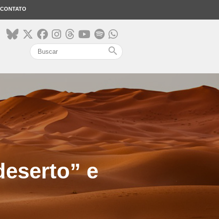
CONTATO
search
deserto” e