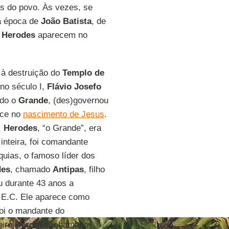
os do povo. Às vezes, se
a época de
João Batista
, de
s
Herodes
aparecem no
 à destruição do
Templo de
 no século I,
Flávio Josefo
ado o
Grande
, (des)governou
ece no
nascimento de Jesus
.
.
Herodes
, “o Grande”, era
inteira, foi comandante
equias, o famoso líder dos
des
, chamado
Antipas
, filho
u durante 43 anos a
9 E.C. Ele aparece como
oi o mandante do
eiro
Herodes
, chamado