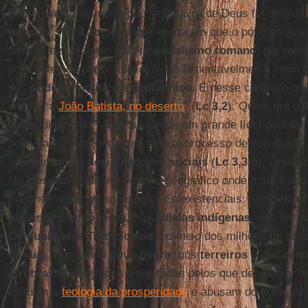
É imprescindível notar que “a Palavra de Deus foi dirigida
deserto
” (
Lc 3,2b
), em uma época em que o povo estava 
direitos e subjugado pelo
imperialismo romano
, por rei
por chefes do poder religioso que lamentavelmente eram
dos
poderes político
e
econômico
. É nesse contexto que
dirigida a
João Batista, no deserto
” (
Lc 3,2
). Quem era o
Deus foi dirigida?
João
se tornou um grande líder popular 
povo para empreender um radical processo de conversão
superação das
desigualdades sociais
(
Lc 3,3-5
). Onde a
No ‘
deserto
’! Não em deserto geográfico onde o sol é esca
mas nos desertos sociológicos e existenciais: nas
perifer
meio dos
camponeses
, nas
aldeias indígenas
, nos terri
Comunidades Tradicionais
, no meio dos milhões de pe
de rua
, no meio do
povo negro
, nos
terreiros
e nos
cent
afrobrasileiras
, todos violentados pelos que defendem “a
cultuam a
teologia da prosperidade
e abusam do nome de D