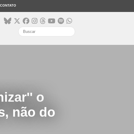
CONTATO
search
zar'' o
s, não do