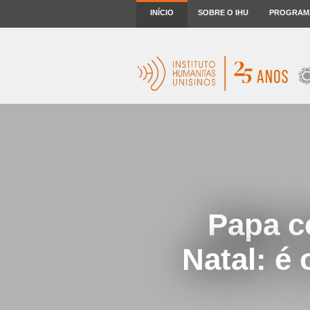
INÍCIO
SOBRE O IHU
PROGRAM
Papa c
Natal: é