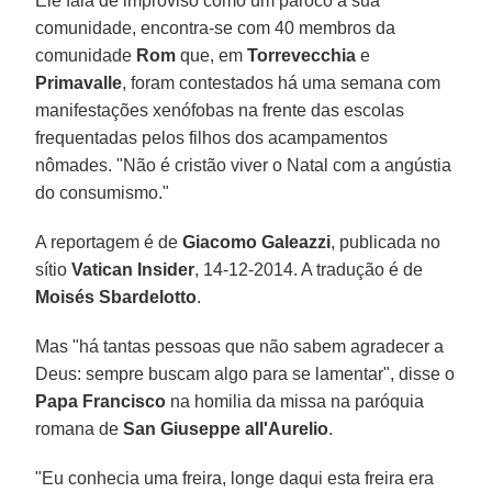
Ele fala de improviso como um pároco à sua
comunidade, encontra-se com 40 membros da
comunidade
Rom
que, em
Torrevecchia
e
Primavalle
, foram contestados há uma semana com
manifestações xenófobas na frente das escolas
frequentadas pelos filhos dos acampamentos
nômades. "Não é cristão viver o Natal com a angústia
do consumismo."
A reportagem é de
Giacomo Galeazzi
, publicada no
sítio
Vatican Insider
, 14-12-2014. A tradução é de
Moisés Sbardelotto
.
Mas "há tantas pessoas que não sabem agradecer a
Deus: sempre buscam algo para se lamentar", disse o
Papa Francisco
na homilia da missa na paróquia
romana de
San Giuseppe all'Aurelio
.
"Eu conhecia uma freira, longe daqui esta freira era