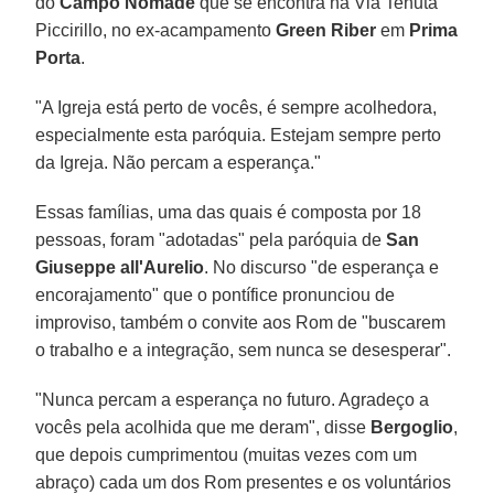
do
Campo Nômade
que se encontra na Via Tenuta
Piccirillo, no ex-acampamento
Green Riber
em
Prima
Porta
.
"A Igreja está perto de vocês, é sempre acolhedora,
especialmente esta paróquia. Estejam sempre perto
da Igreja. Não percam a esperança."
Essas famílias, uma das quais é composta por 18
pessoas, foram "adotadas" pela paróquia de
San
Giuseppe all'Aurelio
. No discurso "de esperança e
encorajamento" que o pontífice pronunciou de
improviso, também o convite aos Rom de "buscarem
o trabalho e a integração, sem nunca se desesperar".
"Nunca percam a esperança no futuro. Agradeço a
vocês pela acolhida que me deram", disse
Bergoglio
,
que depois cumprimentou (muitas vezes com um
abraço) cada um dos Rom presentes e os voluntários