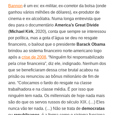
Bannon
é um ex: ex-militar, ex-corretor da bolsa (onde
ganhou vários milhões de dólares), ex-produtor de
cinema e ex-alcoólatra. Numa longa entrevista que
deu para o documentário
America’s Great Divide
(
Michael
Kirk
, 2020), conta que sempre se interessou
por política, mas a gota d’água se deu no resgate
financeiro, o bailout que o presidente
Barack
Obama
brindou ao sistema financeiro norte-americano logo
após a
crise de 2008
. “Ninguém foi responsabilizado
pela crise financeira”, diz ele, indignado. Nenhum dos
que se beneficiaram dessa crise brutal acabou na
prisão ou renunciou ao bônus milionário de fim de
ano. “Colocamos o fardo do resgate na classe
trabalhadora e na classe média. É por isso que
ninguém tem nada. Os millennials de hoje nada mais
são do que os servos russos do século XIX. (…) Eles
nunca vão ter nada. (…) Não se trata de
democratas
ou
republicanos
, é a forma como o sistema funciona.