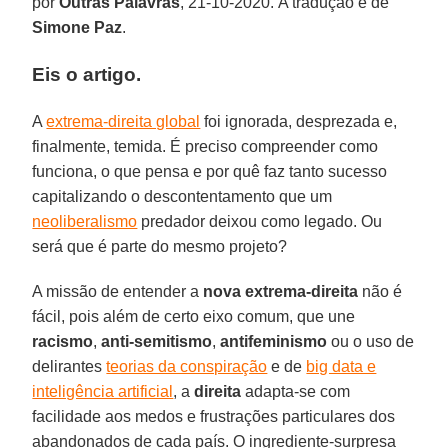
por
Outras
Palavras
, 21-10-2020. A tradução é de
Simone
Paz
.
Eis o artigo.
A
extrema-direita global
foi ignorada, desprezada e,
finalmente, temida. É preciso compreender como
funciona, o que pensa e por quê faz tanto sucesso
capitalizando o descontentamento que um
neoliberalismo
predador deixou como legado. Ou
será que é parte do mesmo projeto?
A missão de entender a
nova extrema-direita
não é
fácil, pois além de certo eixo comum, que une
racismo
,
anti-semitismo
,
antifeminismo
ou o uso de
delirantes
teorias da conspiração
e de
big data e
inteligência artificial
, a
direita
adapta-se com
facilidade aos medos e frustrações particulares dos
abandonados de cada país. O ingrediente-surpresa