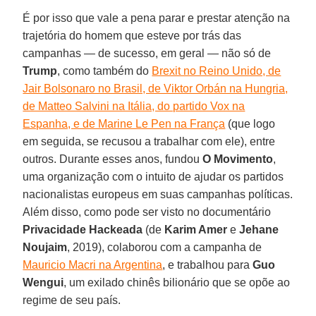
É por isso que vale a pena parar e prestar atenção na
trajetória do homem que esteve por trás das
campanhas — de sucesso, em geral — não só de
Trump
, como também do
Brexit no Reino Unido, de
Jair Bolsonaro no Brasil, de Viktor Orbán na Hungria,
de Matteo Salvini na Itália, do partido Vox na
Espanha, e de Marine Le Pen na França
(que logo
em seguida, se recusou a trabalhar com ele), entre
outros. Durante esses anos, fundou
O
Movimento
,
uma organização com o intuito de ajudar os partidos
nacionalistas europeus em suas campanhas políticas.
Além disso, como pode ser visto no documentário
Privacidade
Hackeada
(de
Karim Amer
e
Jehane
Noujaim
, 2019), colaborou com a campanha de
Mauricio Macri na Argentina
, e trabalhou para
Guo
Wengui
, um exilado chinês bilionário que se opõe ao
regime de seu país.