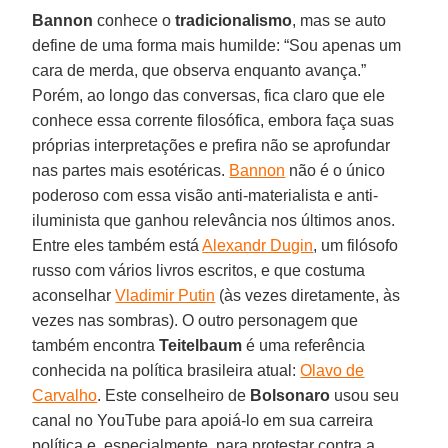
Bannon
conhece o
tradicionalismo
, mas se auto
define de uma forma mais humilde: “Sou apenas um
cara de merda, que observa enquanto avança.”
Porém, ao longo das conversas, fica claro que ele
conhece essa corrente filosófica, embora faça suas
próprias interpretações e prefira não se aprofundar
nas partes mais esotéricas.
Bannon
não é o único
poderoso com essa visão anti-materialista e anti-
iluminista que ganhou relevância nos últimos anos.
Entre eles também está
Alexandr Dugin
, um filósofo
russo com vários livros escritos, e que costuma
aconselhar
Vladimir Putin
(às vezes diretamente, às
vezes nas sombras). O outro personagem que
também encontra
Teitelbaum
é uma referência
conhecida na política brasileira atual:
Olavo de
Carvalho
. Este conselheiro de
Bolsonaro
usou seu
canal no YouTube para apoiá-lo em sua carreira
política e, especialmente, para protestar contra a