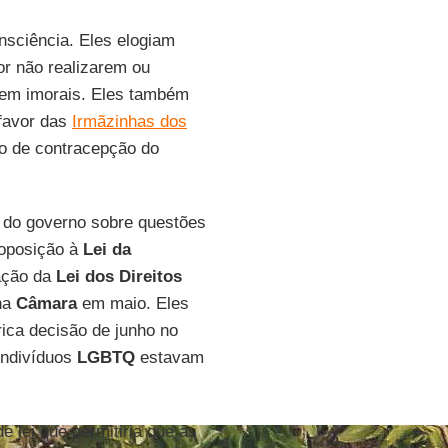
nsciência. Eles elogiam
or não realizarem ou
rem imorais. Eles também
avor das
Irmãzinhas dos
o de contracepção do
 do governo sobre questões
 oposição à
Lei da
nação da
Lei dos Direitos
 na
Câmara
em maio. Eles
órica decisão de junho no
 indivíduos
LGBTQ
estavam
lei que permitiria que as