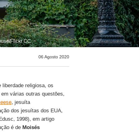
ouse/Flickr CC
06 Agosto 2020
liberdade religiosa, os
 em várias outras questões,
Reese
, jesuíta
cação dos jesuítas dos EUA,
 Edusc, 1998), em artigo
dução é de
Moisés