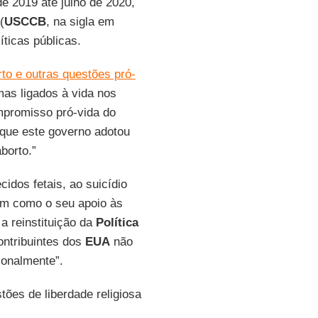
de 2019 até julho de 2020,
(
USCCB
, na sigla em
íticas públicas.
rto e outras questões pró-
as ligados à vida nos
mpromisso pró-vida do
 que este governo adotou
borto.”
idos fetais, ao suicídio
im como o seu apoio às
a reinstituição da
Política
ontribuintes dos
EUA
não
ionalmente”.
ões de liberdade religiosa