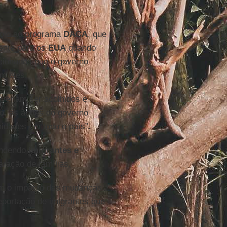
poio ao programa
DACA
, que
mente para os
EUA
quando
cionados que o governo
am eles.
veriam ser acolhidos e
o, as ações do governo
idades em todo o país”.
endendo
imigrantes e
aração de famílias.
m o impacto das mudanças
deportação de imigrantes que