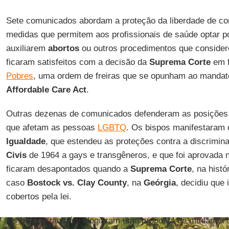
Sete comunicados abordam a proteção da liberdade de co
medidas que permitem aos profissionais de saúde optar p
auxiliarem
abortos
ou outros procedimentos que conside
ficaram satisfeitos com a decisão da
Suprema Corte
em f
Pobres
, uma ordem de freiras que se opunham ao mandat
Affordable Care Act
.
Outras dezenas de comunicados defenderam as posições
que afetam as pessoas
LGBTQ
. Os bispos manifestaram
Igualdade
, que estendeu as proteções contra a discrimi
Civis
de 1964 a gays e transgêneros, e que foi aprovada
ficaram desapontados quando a
Suprema Corte
, na hist
caso
Bostock vs. Clay County
, na
Geórgia
, decidiu que
cobertos pela lei.
Os
bispos
também elogiaram uma proposta de mudança de 