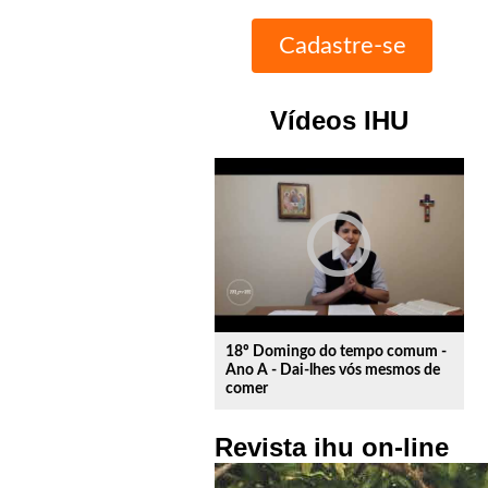
Vídeos IHU
play_circle_outline
18º Domingo do tempo comum -
Ano A - Dai-lhes vós mesmos de
comer
Revista ihu on-line