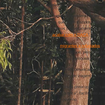
Essas não são palavras usadas por apoiadores vibrantes.
Os
bispos
se manifestaram forte e frequentemente em a
protege da deportação aqueles que foram trazidos ilegal
eram crianças pequenas. “Estamos profundamente decep
continue pressionando para
acabar com o DACA
”, disser
Eles sempre argumentaram que
migrantes e refugiados
de
tratados com compaixão, argumentando que, pelo contrári
“criaram um clima de medo em nossas paróquias e comun
No total, os
bispos
fizeram mais de 40 comunicados def
refugiados
, e se opondo às proibições de viagem e à sep
Por exemplo, os
bispos
estavam “muito preocupados” co
do governo na regra de “cobrança pública”, facilitando a 
tentavam acessar os serviços do governo.