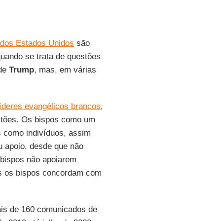
s dos
Estados Unidos
são
quando se trata de questões
 de
Trump
, mas, em várias
líderes evangélicos brancos
,
stões. Os bispos como um
 como indivíduos, assim
u apoio, desde que não
s bispos não apoiarem
ais os bispos concordam com
mais de 160 comunicados de