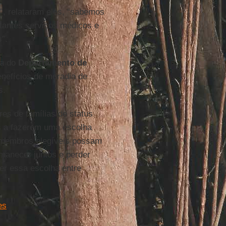
”, relataram eles, “sabemos
tantes serviços médicos e
”.
ra do
Departamento de
enefícios de moradia de
s.
res de famílias de status
as a fazerem uma escolha
 membros elegíveis possam
rmanecer juntos e perder
zer essa escolha entre
es
.