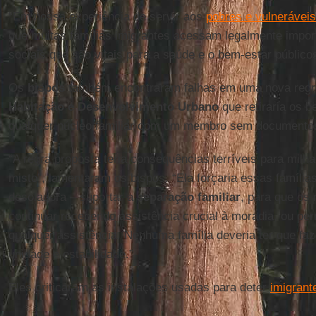
“Em nossa experiência de servir aos
pobres e vulneráveis
que muitas famílias imigrantes acessam legalmente impor
sociais que são vitais para a saúde e o bem-estar públicos
Os
bispos
também encontraram falhas em uma nova reg
Habitação e Desenvolvimento Urbano
que retiraria os b
qualquer núcleo familiar com um membro sem documento
“A regra proposta teria consequências terríveis para milha
misto”, lamentaram os bispos. “Ela forçaria essas famíli
desoladora – suportar a
separação familiar
, para que os
continuar recebendo assistência crucial à moradia, ou pe
qualquer assistência. Nenhuma família deveria ter que fa
unidade e estabilidade.”
Eles criticaram as instalações usadas para deter
imigrant