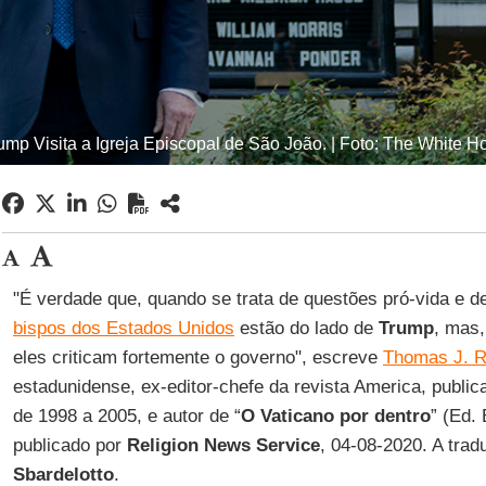
ump Visita a Igreja Episcopal de São João. | Foto: The White H
"É verdade que, quando se trata de questões pró-vida e de 
bispos dos Estados Unidos
estão do lado de
Trump
, mas,
eles criticam fortemente o governo", escreve
Thomas J. 
estadunidense, ex-editor-chefe da revista America, publi
de 1998 a 2005, e autor de “
O Vaticano por dentro
” (Ed.
publicado por
Religion News Service
, 04-08-2020. A tra
Sbardelotto
.