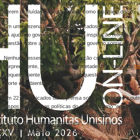
agências de adoção de inspiração religiosa recusassem s
serem excluídas da ajuda federal como resultado disso.
Em uma dezena de outros comunicados à imprensa, os
b
da ajuda do governo a agências de inspiração religiosa, i
questão sobre a qual os bispos e o governo somaram esf
Nenhum desses pontos de interseção com as políticas d
surpreendente, mas são apenas metade da história. Os
b
frequentemente em conflito sobre questões de imigração, p
morte e ambiente, entre outras.
Em 22 comunicados de imprensa sobre
imigrantes
e outr
bispos atacaram as políticas do governo como “equivocad
“inaceitáveis”, “assustadoras”, “devastadoras”, “muito pr
“ilegais e desumanas”, “terríveis”, “insensíveis”, “perturb
valores estadunidenses e cristãos”.