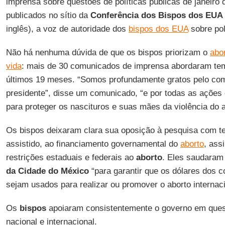
imprensa sobre questões de políticas públicas de janeiro 
publicados no sítio da
Conferência dos Bispos dos EUA
inglês), a voz de autoridade dos
bispos dos EUA
sobre pol
Não há nenhuma dúvida de que os bispos priorizam o
abo
vida
: mais de 30 comunicados de imprensa abordaram tem
últimos 19 meses. “Somos profundamente gratos pelo co
presidente”, disse um comunicado, “e por todas as ações
para proteger os nascituros e suas mães da violência do a
Os bispos deixaram clara sua oposição à pesquisa com tec
assistido, ao financiamento governamental do
aborto
, ass
restrições estaduais e federais ao
aborto
. Eles saudaram 
da Cidade do México
“para garantir que os dólares dos c
sejam usados para realizar ou promover o aborto internac
Os
bispos
apoiaram consistentemente o governo em quest
nacional e internacional.