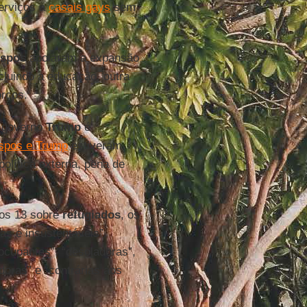
erviços a
casais gays
sem
ispos
apoiaram a expansão
ncluindo a educação, outra
orços.
o governo
Trump
é
ispos e Trump
estiveram
olítica externa, pena de
os 13 sobre
refugiados
, os
as e insustentáveis”,
eocupantes”, “desoladoras”,
adoras” e “contrárias aos