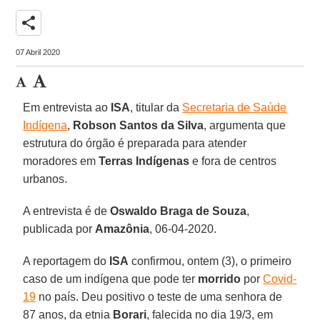
share
07 Abril 2020
Em entrevista ao
ISA
, titular da
Secretaria de Saúde
Indígena
,
Robson Santos da Silva
, argumenta que
estrutura do órgão é preparada para atender
moradores em
Terras Indígenas
e fora de centros
urbanos.
A entrevista é de
Oswaldo Braga de Souza
,
publicada por
Amazônia
, 06-04-2020.
A reportagem do
ISA
confirmou, ontem (3), o primeiro
caso de um indígena que pode ter
morrido
por
Covid-
19
no país. Deu positivo o teste de uma senhora de
87 anos, da etnia
Borari
, falecida no dia 19/3, em