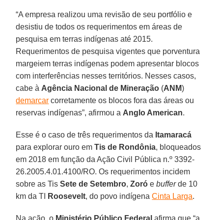
“A empresa realizou uma revisão de seu portfólio e
desistiu de todos os requerimentos em áreas de
pesquisa em terras indígenas até 2015.
Requerimentos de pesquisa vigentes que porventura
margeiem terras indígenas podem apresentar blocos
com interferências nesses territórios. Nesses casos,
cabe à
Agência Nacional de Mineração
(
ANM
)
demarcar
corretamente os blocos fora das áreas ou
reservas indígenas”, afirmou a
Anglo American
.
Esse é o caso de três requerimentos da
Itamaracá
para explorar ouro em
Tis de Rondônia
, bloqueados
em 2018 em função da Ação Civil Pública n.º 3392-
26.2005.4.01.4100/RO. Os requerimentos incidem
sobre as Tis
Sete de Setembro
,
Zoró
e
buffer
de 10
km da TI
Roosevelt
, do povo indígena
Cinta Larga
.
Na ação, o
Ministério Público Federal
afirma que “a