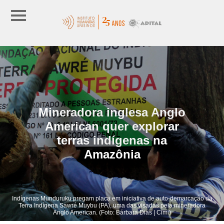
Mineradora inglesa Anglo
American quer explorar
terras indígenas na
Amazônia
Indígenas Munduruku pregam placa em iniciativa de auto-demarcação da
Terra Indígena Sawré Muybu (PA), uma das visadas pela mineradora
Anglo American. (Foto: Bárbara Dias | Cimi)