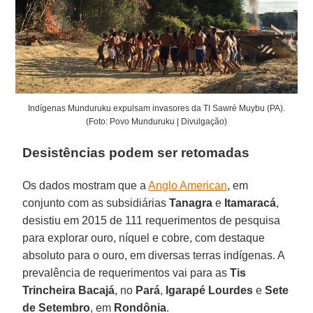
Indígenas Munduruku expulsam invasores da TI Sawré Muybu (PA).
(Foto: Povo Munduruku | Divulgação)
Desistências podem ser retomadas
Os dados mostram que a
Anglo American
, em
conjunto com as subsidiárias
Tanagra
e
Itamaracá
,
desistiu em 2015 de 111 requerimentos de pesquisa
para explorar ouro, níquel e cobre, com destaque
absoluto para o ouro, em diversas terras indígenas. A
prevalência de requerimentos vai para as
Tis
Trincheira Bacajá
, no
Pará
,
Igarapé Lourdes
e
Sete
de Setembro
, em
Rondônia
.