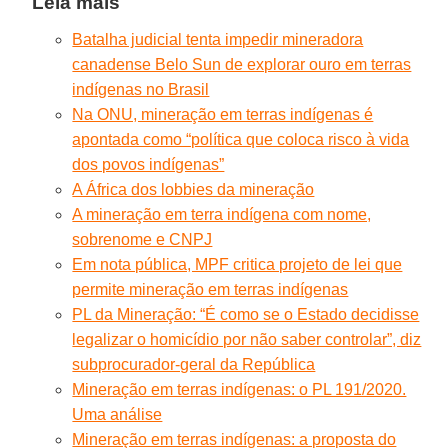
Leia mais
Batalha judicial tenta impedir mineradora
canadense Belo Sun de explorar ouro em terras
indígenas no Brasil
Na ONU, mineração em terras indígenas é
apontada como “política que coloca risco à vida
dos povos indígenas”
A África dos lobbies da mineração
A mineração em terra indígena com nome,
sobrenome e CNPJ
Em nota pública, MPF critica projeto de lei que
permite mineração em terras indígenas
PL da Mineração: “É como se o Estado decidisse
legalizar o homicídio por não saber controlar”, diz
subprocurador-geral da República
Mineração em terras indígenas: o PL 191/2020.
Uma análise
Mineração em terras indígenas: a proposta do