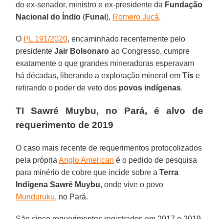
do ex-senador, ministro e ex-presidente da
Fundação
Nacional do Índio
(
Funai
),
Romero Jucá
.
O
PL 191/2020
, encaminhado recentemente pelo
presidente
Jair Bolsonaro
ao Congresso, cumpre
exatamente o que grandes mineradoras esperavam
há décadas, liberando a exploração mineral em
Tis
e
retirando o poder de veto dos
povos indígenas
.
TI Sawré Muybu, no Pará, é alvo de
requerimento de 2019
O caso mais recente de requerimentos protocolizados
pela própria
Anglo American
é o pedido de pesquisa
para minério de cobre que incide sobre a
Terra
Indígena Sawré Muybu
, onde vive o povo
Munduruku
, no Pará.
São cinco requerimentos registrados em 2017 e 2019,