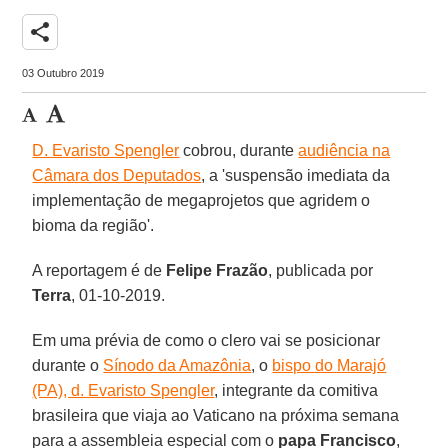
share
03 Outubro 2019
D. Evaristo Spengler
cobrou, durante
audiência na
Câmara dos Deputados
, a 'suspensão imediata da
implementação de megaprojetos que agridem o
bioma da região'.
A reportagem é de
Felipe Frazão
, publicada por
Terra
, 01-10-2019.
Em uma prévia de como o clero vai se posicionar
durante o
Sínodo da Amazônia
, o
bispo do Marajó
(PA), d. Evaristo Spengler
, integrante da comitiva
brasileira que viaja ao Vaticano na próxima semana
para a assembleia especial com o
papa Francisco
,