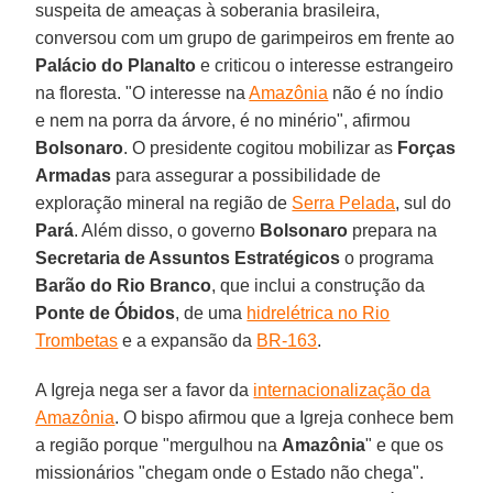
suspeita de ameaças à soberania brasileira,
conversou com um grupo de garimpeiros em frente ao
Palácio do Planalto
e criticou o interesse estrangeiro
na floresta. "O interesse na
Amazônia
não é no índio
e nem na porra da árvore, é no minério", afirmou
Bolsonaro
. O presidente cogitou mobilizar as
Forças
Armadas
para assegurar a possibilidade de
exploração mineral na região de
Serra Pelada
, sul do
Pará
. Além disso, o governo
Bolsonaro
prepara na
Secretaria de Assuntos Estratégicos
o programa
Barão do Rio Branco
, que inclui a construção da
Ponte de Óbidos
, de uma
hidrelétrica no Rio
Trombetas
e a expansão da
BR-163
.
A Igreja nega ser a favor da
internacionalização da
Amazônia
. O bispo afirmou que a Igreja conhece bem
a região porque "mergulhou na
Amazônia
" e que os
missionários "chegam onde o Estado não chega".