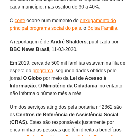
cada município, mas oscilou de 30 a 40%.
O
corte
ocorre num momento de
enxugamento do
principal programa social do país
, o
Bolsa Família
.
A reportagem é de
André Shalders
, publicada por
BBC News Brasil
, 11-03-2020.
Em 2019, cerca de 500 mil famílias estavam na fila de
espera do
programa
, segundo dados obtidos pelo
jornal
O Globo
por meio da
Lei de Acesso à
Informação
. O
Ministério da Cidadania
, no entanto,
não informa o número mês a mês.
Um dos serviços atingidos pela portaria nº 2362 são
os
Centros de Referência de Assistência Social
(
CRAS
). Estes são responsáveis justamente por
encaminhar as pessoas que têm direito a benefícios