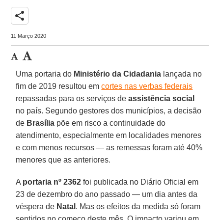
share
11 Março 2020
Uma portaria do
Ministério da Cidadania
lançada no
fim de 2019 resultou em
cortes nas verbas federais
repassadas para os serviços de
assistência social
no país. Segundo gestores dos municípios, a decisão
de
Brasília
põe em risco a continuidade do
atendimento, especialmente em localidades menores
e com menos recursos — as remessas foram até 40%
menores que as anteriores.
A
portaria nº 2362
foi publicada no Diário Oficial em
23 de dezembro do ano passado — um dia antes da
véspera de
Natal
. Mas os efeitos da medida só foram
sentidos no começo deste mês. O impacto variou em