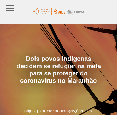
Dois povos indígenas
decidem se refugiar na mata
para se proteger do
coronavírus no Maranhão
Indígena | Foto: Marcelo Camargo/Agência Brasil