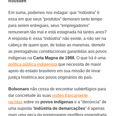
Rousseff
.
Em suma, podemos nos indagar: que “indústria” é
essa em que seus “produtos” demoram tanto tempo
para serem entregues, seus “empregadores”
remuneram tão mal e está estagnada há tantos anos?
A resposta é: essa “indústria” não existe, a não ser na
cabeça de quem quer, de todas as maneiras, demolir
as prerrogativas constitucionais garantidas aos povos
indígenas na
Carta Magna de 1988
. O que há é uma
política pública indigenista
que necessita de maior
apoio do estado brasileiro em sua missão de levar
justiça histórica aos povos originários do país.
Bolsonaro
não cessa de encontrar subterfúgios para
dar concretude às suas
visões francamente
racistas
sobre os
povos indígenas
e a “denúncia” de
uma suposta “
indústria de demarcações
” é apenas
mais uma peça da engrenagem mortífera engendrada