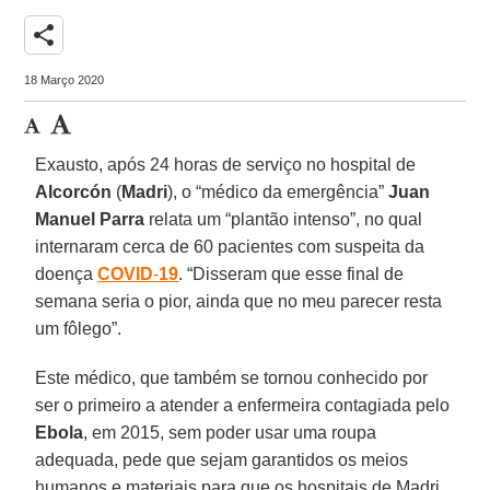
share
18 Março 2020
Exausto, após 24 horas de serviço no hospital de
Alcorcón
(
Madri
), o “médico da emergência”
Juan
Manuel Parra
relata um “plantão intenso”, no qual
internaram cerca de 60 pacientes com suspeita da
doença
COVID
-
19
. “Disseram que esse final de
semana seria o pior, ainda que no meu parecer resta
um fôlego”.
Este médico, que também se tornou conhecido por
ser o primeiro a atender a enfermeira contagiada pelo
Ebola
, em 2015, sem poder usar uma roupa
adequada, pede que sejam garantidos os meios
humanos e materiais para que os hospitais de Madri,