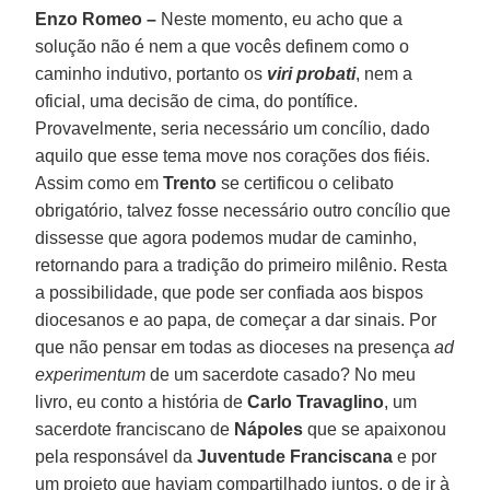
Enzo Romeo –
Neste momento, eu acho que a
solução não é nem a que vocês definem como o
caminho indutivo, portanto os
viri probati
, nem a
oficial, uma decisão de cima, do pontífice.
Provavelmente, seria necessário um concílio, dado
aquilo que esse tema move nos corações dos fiéis.
Assim como em
Trento
se certificou o celibato
obrigatório, talvez fosse necessário outro concílio que
dissesse que agora podemos mudar de caminho,
retornando para a tradição do primeiro milênio. Resta
a possibilidade, que pode ser confiada aos bispos
diocesanos e ao papa, de começar a dar sinais. Por
que não pensar em todas as dioceses na presença
ad
experimentum
de um sacerdote casado? No meu
livro, eu conto a história de
Carlo Travaglino
, um
sacerdote franciscano de
Nápoles
que se apaixonou
pela responsável da
Juventude Franciscana
e por
um projeto que haviam compartilhado juntos, o de ir à