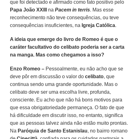
que foi detectado e afirmado como fato positivo pelo
Papa João XXIII
na
Pacem in terris
. Mas esse
reconhecimento não teve consequências, ou teve
consequências insuficientes, na
Igreja Católica
.
A ideia que emerge do livro de Romeo é que o
caráter facultativo do celibato poderia ser a carta
na manga. Mas como chegamos a isso?
Enzo Romeo –
Pessoalmente, eu não acho que se
deve pôr em discussão o valor do
celibato
, que
continua sendo uma grande oportunidade. Mas o
celibato deve ser uma escolha livre, profunda,
consciente. Eu acho que não há bons motivos para
que essa obrigatoriedade permaneça. O fato de que
há dificuldade em discutir isso, no entanto, significa
que as pessoas talvez ainda não estão muito prontas.
Na
Paróquia de Santo Estanislau
, no bairro romano
de
Cinecittà
, confiada para os cuidados pastorais a