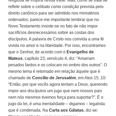
religiosa se inspira nessa frase. Mas, como se trata de
refletir sobre o celibato como condição prevista pelo
direito canônico para ser admitido nos ministérios
ordenados, parece-me importante lembrar que no
Novo Testamento insiste-se no fato de não impor
sacrifícios desnecessários sobre as costas dos
discípulos. A palavra de Cristo nos convida a uma fé
vivida no amor e na liberdade. Por isso, encontramos
que o Senhor, de acordo com o
Evangelho de
Mateus
, capítulo 23, versículo 4, diz: “Amarram
pesados fardos e os colocam no ombro dos outros”. O
mesmo tema é retomado em relação àquele que é
chamado de
Concílio de Jerusalém
, em Atos 15, 10:
“Então, por que vocês agora tentam a Deus, querendo
impor aos discípulos um jugo que nem nossos pais
nem nós mesmos tivemos força para suportar?”. É o
jugo da lei, é uma mentalidade – digamos – legalista
que é condenada. Na
Carta aos Gálatas
, diz-se: