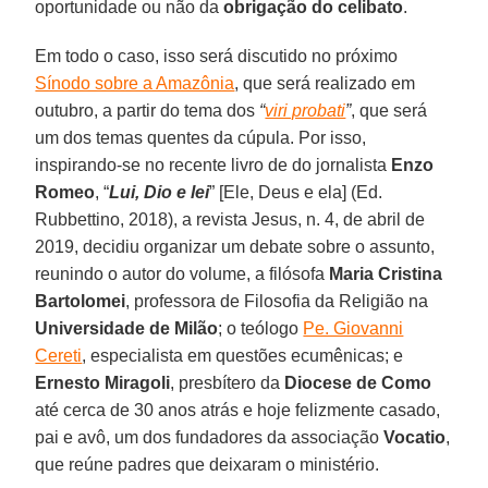
oportunidade ou não da
obrigação do celibato
.
Em todo o caso, isso será discutido no próximo
Sínodo sobre a Amazônia
, que será realizado em
outubro, a partir do tema dos
“
viri probati
”
, que será
um dos temas quentes da cúpula. Por isso,
inspirando-se no recente livro de do jornalista
Enzo
Romeo
, “
Lui, Dio e lei
” [Ele, Deus e ela] (Ed.
Rubbettino, 2018), a revista Jesus, n. 4, de abril de
2019, decidiu organizar um debate sobre o assunto,
reunindo o autor do volume, a filósofa
Maria Cristina
Bartolomei
, professora de Filosofia da Religião na
Universidade de Milão
; o teólogo
Pe. Giovanni
Cereti
, especialista em questões ecumênicas; e
Ernesto Miragoli
, presbítero da
Diocese de Como
até cerca de 30 anos atrás e hoje felizmente casado,
pai e avô, um dos fundadores da associação
Vocatio
,
que reúne padres que deixaram o ministério.