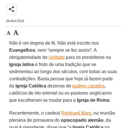
share
06 Abril 2019
Não é um dogma de fé. Não está escrito nos
Evangelhos
, nem “sempre se fez assim”. A
obrigatoriedade do
celibato
para os presbíteros na
Igreja latina
é fruto de uma tradição que se
sedimentou ao longo dos séculos, com todas as suas
contradições. Basta pensar que hoje já fazem parte
da
Igreja Católica
dezenas de
padres casados
,
católicos de rito oriental ou ex-pastores anglicanos
que escolheram se mudar para a
Igreja de Roma
.
Recentemente, o cardeal
Reinhard Marx
, na reunião
plenária de primavera do
episcopado alemão
, da
qual é presidente, disse que “a
Igreja Católica
na