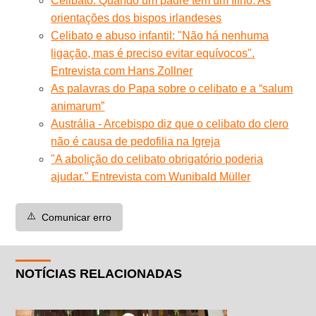
Celibato. Quando um padre tem um filho. As
orientações dos bispos irlandeses
Celibato e abuso infantil: "Não há nenhuma
ligação, mas é preciso evitar equívocos".
Entrevista com Hans Zollner
As palavras do Papa sobre o celibato e a “salum
animarum”
Austrália - Arcebispo diz que o celibato do clero
não é causa de pedofilia na Igreja
"A abolição do celibato obrigatório poderia
ajudar." Entrevista com Wunibald Müller
⚠️
Comunicar erro
NOTÍCIAS RELACIONADAS