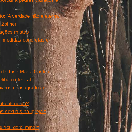
portas a padres casados e
o: 'A verdade não é eterna'
 Zollner
iações mistas
 “medidas concretas e
o de José María Castillo
ibato clerical
jovens consagrados e
al entendido?
 sexuais na Igreja.''
fícil de eliminar''