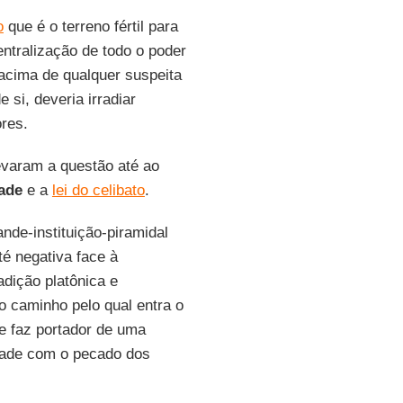
o
que é o terreno fértil para
entralização de todo o poder
 acima de qualquer suspeita
 si, deveria irradiar
res.
evaram a questão até ao
ade
e a
lei do celibato
.
nde-instituição-piramidal
té negativa face à
adição platônica e
o caminho pelo qual entra o
e faz portador de uma
dade com o pecado dos