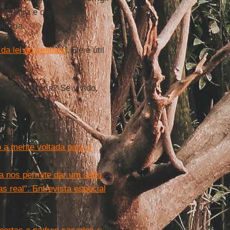
 ternura e o encontro
litária.
da lei do celibato
. Ele é útil
e igualitária? Se vivido,
 a mente voltada para a
a nos permite dar um salto
s real". Entrevista especial