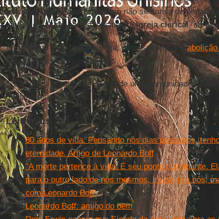
esse desvio, o
Papa Francisco
não se cansa de pregar “a
afetuoso”. O
celibato
é funcional à
Igreja clerical
, só e so
Ao perdurar este tipo de Igreja, não esperemos a
abolição 
para ela mas não para os fiéis.
E como fica o sonho de Jesus de uma comunidade fraternal 
mudaria tudo na Igreja.
Leia mais
80 anos de vida. Pensando nos dias passados, tenho
eternidade. Artigo de Leonardo Boff
"A morte pertence à vida. É seu ponto culminante. El
para o outro lado de nós mesmos, invisível a nós, ma
com Leonardo Boff
Leonardo Boff: amigo do bem