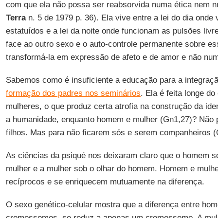
com que ela não possa ser reabsorvida numa ética nem n
Terra
n. 5 de 1979 p. 36). Ela vive entre a lei do dia on
estatuídos e a lei da noite onde funcionam as pulsões livr
face ao outro sexo e o auto-controle permanente sobre e
transformá-la em expressão de afeto e de amor e não nu
Sabemos como é insuficiente a educação para a integraç
formação dos padres nos seminários
. Ela é feita longe d
mulheres, o que produz certa atrofia na construção da ide
a humanidade, enquanto homem e mulher (Gn1,27)? Não 
filhos. Mas para não ficarem sós e serem companheiros (
As ciências da psiqué nos deixaram claro que o homem s
mulher e a mulher sob o olhar do homem. Homem e mulh
recíprocos e se enriquecem mutuamente na diferença.
O sexo genético-celular mostra que a diferença entre h
cromossomos, se reduz a apenas um cromossomo. A mulh