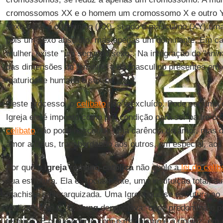
cromossomos XX e o homem um cromossomo X e outro Y.
sexo-base é o feminino (XX), sendo o masculino (XY) uma
pois um sexo absoluto, mas apenas um dominante. Em c
mulher, existe "um segundo sexo". Na integração do "
ani
das dimensões do feminino e do masculino presentes em 
maturidade humana e sexual.
Neste processo, o
celibato
não é excluído. Pode ser uma 
Igreja ele é imposto como pré-condição para ser padre ou r
celibato
não pode nascer de uma carência de amor, mas 
amor a Deus, transbordando aos outros, em especial, aos 
Por que a
Igreja romano-católica
não abole a
lei do celib
sua estrutura. Ela é, socialmente, uma instituição total, aut
machista e hierarquizada. Uma Igreja que se estrutura ao
realiza o que
C. G. Jung
denunciava:”onde predomina o p
ternura”. É o que ocorre com o machismo e a rigidez, em pa