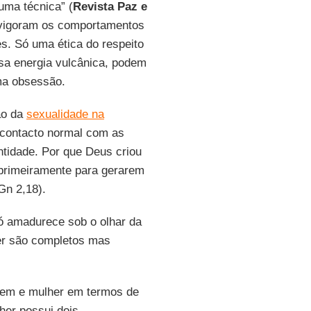
uma técnica” (
Revista Paz e
de vigoram os comportamentos
es. Só uma ética do respeito
ssa energia vulcânica, podem
ma obsessão.
ão da
sexualidade na
o contacto normal com as
ntidade. Por que Deus criou
primeiramente para gerarem
Gn 2,18).
ó amadurece sob o olhar da
er são completos mas
omem e mulher em termos de
er possui dois