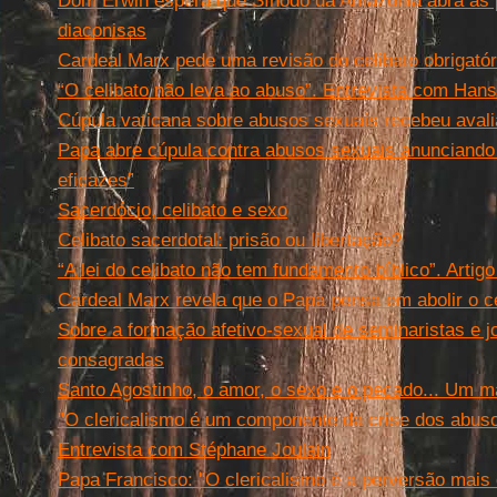
Dom Erwin espera que Sínodo da Amazônia abra as 
diaconisas
Cardeal Marx pede uma revisão do celibato obrigatóri
“O celibato não leva ao abuso”. Entrevista com Hans
Cúpula vaticana sobre abusos sexuais recebeu aval
Papa abre cúpula contra abusos sexuais anunciando
eficazes”
Sacerdócio, celibato e sexo
Celibato sacerdotal: prisão ou libertação?
“A lei do celibato não tem fundamento bíblico”. Artig
Cardeal Marx revela que o Papa pensa em abolir o cel
Sobre a formação afetivo-sexual de seminaristas e 
consagradas
Santo Agostinho, o amor, o sexo e o pecado... Um m
''O clericalismo é um componente da crise dos abusos
Entrevista com Stéphane Joulain
Papa Francisco: ''O clericalismo é a perversão mais di