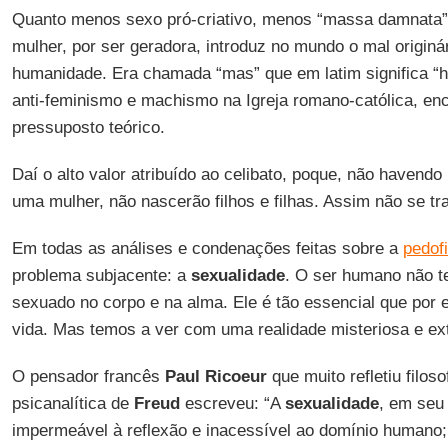
Quanto menos sexo pró-criativo, menos “massa damnata”
mulher, por ser geradora, introduz no mundo o mal originá
humanidade. Era chamada “mas” que em latim significa 
anti-feminismo e machismo na Igreja romano-católica, en
pressuposto teórico.
Daí o alto valor atribuído ao celibato, poque, não havendo
uma mulher, não nascerão filhos e filhas. Assim não se tr
Em todas as análises e condenações feitas sobre a
pedofi
problema subjacente: a
sexualidade
. O ser humano não te
sexuado no corpo e na alma. Ele é tão essencial que por 
vida. Mas temos a ver com uma realidade misteriosa e e
O pensador francês
Paul Ricoeur
que muito refletiu filos
psicanalítica de
Freud
escreveu: “A
sexualidade
, em seu
impermeável à reflexão e inacessível ao domínio humano;