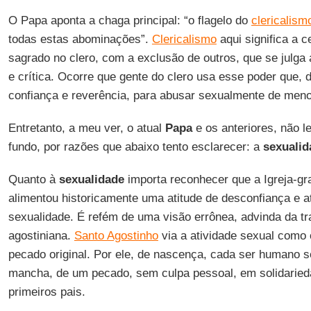
O Papa aponta a chaga principal: “o flagelo do
clericalism
todas estas abominações”.
Clericalismo
aqui significa a c
sagrado no clero, com a exclusão de outros, que se julga
e crítica. Ocorre que gente do clero usa esse poder que, de
confiança e reverência, para abusar sexualmente de meno
Entretanto, a meu ver, o atual
Papa
e os anteriores, não l
fundo, por razões que abaixo tento esclarecer: a
sexualid
Quanto à
sexualidade
importa reconhecer que a Igreja-gra
alimentou historicamente uma atitude de desconfiança e a
sexualidade. É refém de uma visão errônea, advinda da tr
agostiniana.
Santo Agostinho
via a atividade sexual como 
pecado original. Por ele, de nascença, cada ser humano s
mancha, de um pecado, sem culpa pessoal, em solidarie
primeiros pais.