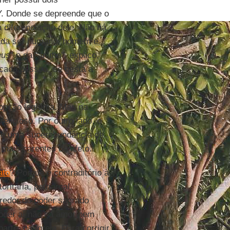
 Donde se depreende que o
 diferenciação dele. Não há
ada ser humano, homem e
mus
" e da "anima", explico,
cada pessoa, se gesta a
opção legítima. Mas na
eligioso. Por outro lado, o
de uma superabundância de
mais carentes de afeto.
ato
? Porque é contraditório à
oritária, patriarcal,
 redor do poder sagrado
oder aí não há amor nem
rte, na Igreja. Para corrigir