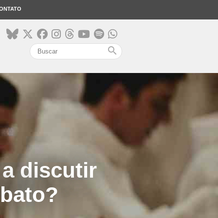
ONTATO
search
 a discutir
ibato?