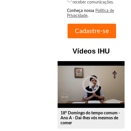
receber comunicações.
Conheça nossa
Política de
Privacidade
.
Vídeos IHU
play_circle_outline
18º Domingo do tempo comum -
Ano A - Dai-lhes vós mesmos de
comer