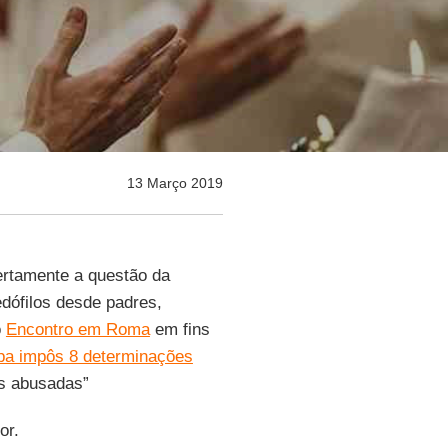
13 Março 2019
ertamente a questão da
pedófilos desde padres,
o
Encontro em Roma
em fins
pa impôs 8 determinações
as abusadas”
tor.