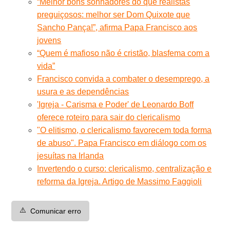
“Melhor bons sonhadores do que realistas
preguiçosos: melhor ser Dom Quixote que
Sancho Pança!”, afirma Papa Francisco aos
jovens
“Quem é mafioso não é cristão, blasfema com a
vida”
Francisco convida a combater o desemprego, a
usura e as dependências
'Igreja - Carisma e Poder' de Leonardo Boff
oferece roteiro para sair do clericalismo
"O elitismo, o clericalismo favorecem toda forma
de abuso". Papa Francisco em diálogo com os
jesuítas na Irlanda
Invertendo o curso: clericalismo, centralização e
reforma da Igreja. Artigo de Massimo Faggioli
⚠️
Comunicar erro