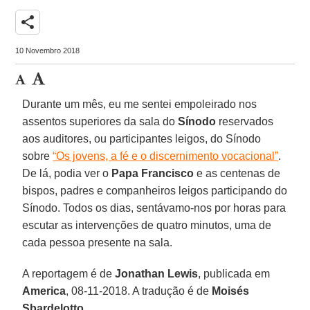
share
10 Novembro 2018
Durante um mês, eu me sentei empoleirado nos
assentos superiores da sala do
Sínodo
reservados
aos auditores, ou participantes leigos, do Sínodo
sobre
“Os jovens, a fé e o discernimento vocacional”
.
De lá, podia ver o
Papa Francisco
e as centenas de
bispos, padres e companheiros leigos participando do
Sínodo. Todos os dias, sentávamo-nos por horas para
escutar as intervenções de quatro minutos, uma de
cada pessoa presente na sala.
A reportagem é de
Jonathan Lewis
, publicada em
America
, 08-11-2018. A tradução é de
Moisés
Sbardelotto
.