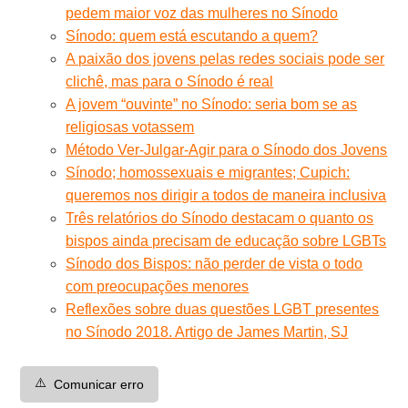
pedem maior voz das mulheres no Sínodo
Sínodo: quem está escutando a quem?
A paixão dos jovens pelas redes sociais pode ser
clichê, mas para o Sínodo é real
A jovem “ouvinte” no Sínodo: seria bom se as
religiosas votassem
Método Ver-Julgar-Agir para o Sínodo dos Jovens
Sínodo; homossexuais e migrantes; Cupich:
queremos nos dirigir a todos de maneira inclusiva
Três relatórios do Sínodo destacam o quanto os
bispos ainda precisam de educação sobre LGBTs
Sínodo dos Bispos: não perder de vista o todo
com preocupações menores
Reflexões sobre duas questões LGBT presentes
no Sínodo 2018. Artigo de James Martin, SJ
⚠️
Comunicar erro