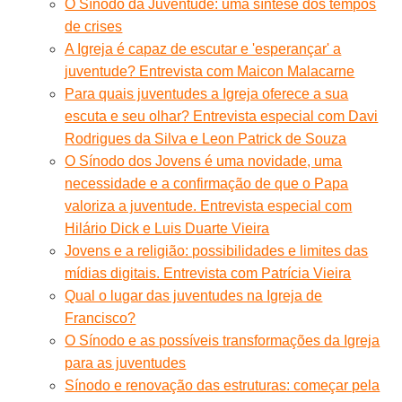
O Sínodo da Juventude: uma síntese dos tempos
de crises
A Igreja é capaz de escutar e 'esperançar' a
juventude? Entrevista com Maicon Malacarne
Para quais juventudes a Igreja oferece a sua
escuta e seu olhar? Entrevista especial com Davi
Rodrigues da Silva e Leon Patrick de Souza
O Sínodo dos Jovens é uma novidade, uma
necessidade e a confirmação de que o Papa
valoriza a juventude. Entrevista especial com
Hilário Dick e Luis Duarte Vieira
Jovens e a religião: possibilidades e limites das
mídias digitais. Entrevista com Patrícia Vieira
Qual o lugar das juventudes na Igreja de
Francisco?
O Sínodo e as possíveis transformações da Igreja
para as juventudes
Sínodo e renovação das estruturas: começar pela