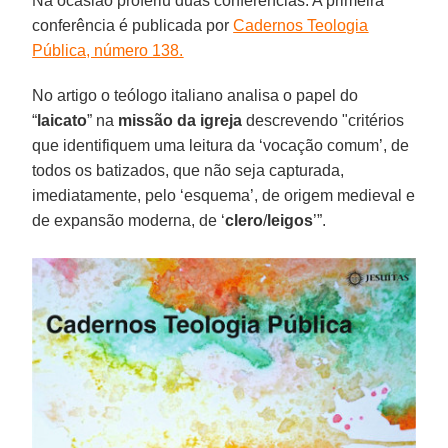
Na ocasião proferiu duas conferências. A primeira
conferência é publicada por
Cadernos Teologia
Pública, número 138.
No artigo o teólogo italiano analisa o papel do
“
laicato
” na
missão da igreja
descrevendo "critérios
que identifiquem uma leitura da ‘vocação comum’, de
todos os batizados, que não seja capturada,
imediatamente, pelo ‘esquema’, de origem medieval e
de expansão moderna, de ‘
clero
/
leigos
’”.