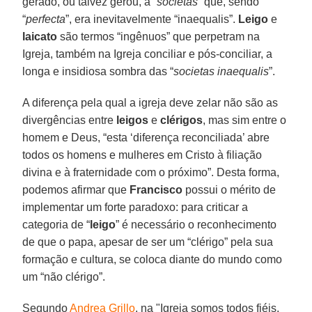
gerado, ou talvez gerou, a “
societas
” que, sendo
“
perfecta
”, era inevitavelmente “inaequalis”.
Leigo
e
laicato
são termos “ingênuos” que perpetram na
Igreja, também na Igreja conciliar e pós-conciliar, a
longa e insidiosa sombra das “
societas inaequalis
”.
A diferença pela qual a igreja deve zelar não são as
divergências entre
leigos
e
clérigos
, mas sim entre o
homem e Deus, “esta ‘diferença reconciliada’ abre
todos os homens e mulheres em Cristo à filiação
divina e à fraternidade com o próximo”. Desta forma,
podemos afirmar que
Francisco
possui o mérito de
implementar um forte paradoxo: para criticar a
categoria de “
leigo
” é necessário o reconhecimento
de que o papa, apesar de ser um “clérigo” pela sua
formação e cultura, se coloca diante do mundo como
um “não clérigo”.
Segundo
Andrea Grillo
, na "Igreja somos todos fiéis,