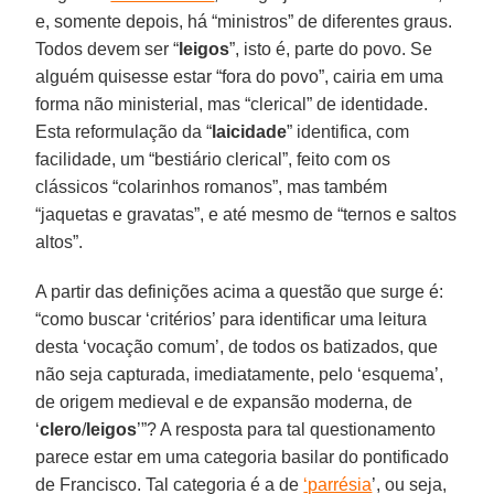
e, somente depois, há “ministros” de diferentes graus.
Todos devem ser “
leigos
”, isto é, parte do povo. Se
alguém quisesse estar “fora do povo”, cairia em uma
forma não ministerial, mas “clerical” de identidade.
Esta reformulação da “
laicidade
” identifica, com
facilidade, um “bestiário clerical”, feito com os
clássicos “colarinhos romanos”, mas também
“jaquetas e gravatas”, e até mesmo de “ternos e saltos
altos”.
A partir das definições acima a questão que surge é:
“como buscar ‘critérios’ para identificar uma leitura
desta ‘vocação comum’, de todos os batizados, que
não seja capturada, imediatamente, pelo ‘esquema’,
de origem medieval e de expansão moderna, de
‘
clero
/
leigos
’”? A resposta para tal questionamento
parece estar em uma categoria basilar do pontificado
de Francisco. Tal categoria é a de
‘parrésia
’, ou seja,