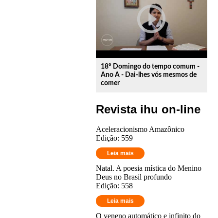
play_circle_outline
18º Domingo do tempo comum -
Ano A - Dai-lhes vós mesmos de
comer
Revista ihu on-line
Aceleracionismo Amazônico
Edição: 559
Leia mais
Natal. A poesia mística do Menino
Deus no Brasil profundo
Edição: 558
Leia mais
O veneno automático e infinito do