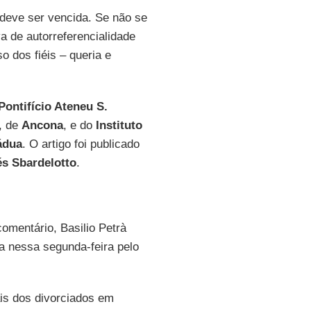
deve ser vencida. Se não se
 de autorreferencialidade
o dos fiéis – queria e
Pontifício Ateneu S.
, de
Ancona
, e do
Instituto
ádua
. O artigo foi publicado
s Sbardelotto
.
comentário, Basilio Petrà
ta nessa segunda-feira pelo
ais dos divorciados em