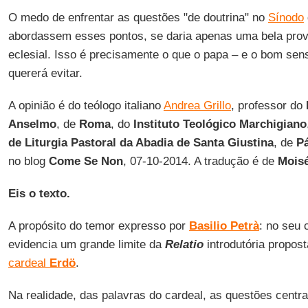
O medo de enfrentar as questões "de doutrina" no
Sínodo
abordassem esses pontos, se daria apenas uma bela prova
eclesial. Isso é precisamente o que o papa – e o bom sens
quererá evitar.
A opinião é do teólogo italiano
Andrea Grillo
, professor do
Anselmo
, de
Roma
, do
Instituto Teológico Marchigiano
de Liturgia Pastoral da Abadia de Santa Giustina
, de
P
no blog
Come Se Non
, 07-10-2014. A tradução é de
Moisé
Eis o texto.
A propósito do temor expresso por
Basilio Petrà
: no seu 
evidencia um grande limite da
Relatio
introdutória propos
cardeal
Erdö
.
Na realidade, das palavras do cardeal, as questões centr