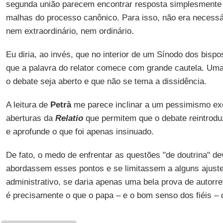
segunda união parecem encontrar resposta simplesment
malhas do processo canônico. Para isso, não era necess
nem extraordinário, nem ordinário.
Eu diria, ao invés, que no interior de um Sínodo dos bispos
que a palavra do relator comece com grande cautela. Uma
o debate seja aberto e que não se tema a dissidência.
A leitura de
Petrà
me parece inclinar a um pessimismo ex
aberturas da
Relatio
que permitem que o debate reintrodu
e aprofunde o que foi apenas insinuado.
De fato, o medo de enfrentar as questões "de doutrina" d
abordassem esses pontos e se limitassem a alguns ajustes
administrativo, se daria apenas uma bela prova de autorref
é precisamente o que o papa – e o bom senso dos fiéis – q