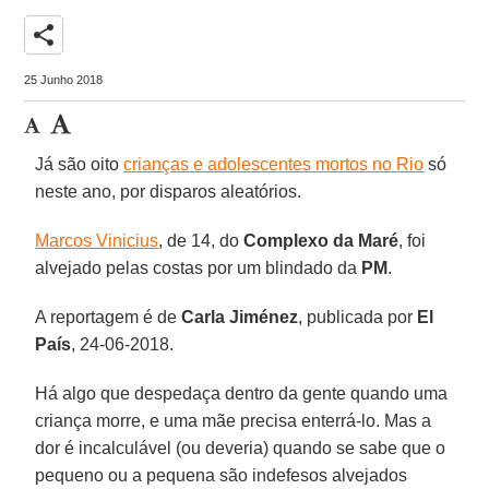
share
25 Junho 2018
Já são oito
crianças e adolescentes mortos no Rio
só
neste ano, por disparos aleatórios.
Marcos Vinicius
, de 14, do
Complexo da Maré
, foi
alvejado pelas costas por um blindado da
PM
.
A reportagem é de
Carla Jiménez
, publicada por
El
País
, 24-06-2018.
Há algo que despedaça dentro da gente quando uma
criança morre, e uma mãe precisa enterrá-lo. Mas a
dor é incalculável (ou deveria) quando se sabe que o
pequeno ou a pequena são indefesos alvejados