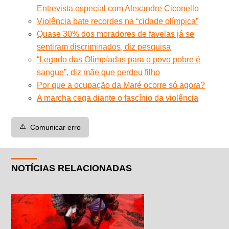
Entrevista especial com Alexandre Ciconello
Violência bate recordes na “cidade olímpica”
Quase 30% dos moradores de favelas já se
sentiram discriminados, diz pesquisa
“Legado das Olimpíadas para o povo pobre é
sangue”, diz mãe que perdeu filho
Por que a ocupação da Maré ocorre só agora?
A marcha cega diante o fascínio da violência
⚠️
Comunicar erro
NOTÍCIAS RELACIONADAS