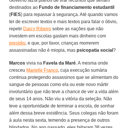
Governo fazia planos de tirar recursos que seriam
destinados ao
Fundo de financiamento estudantil
(
FIES
) para repassar à segurança. Até quando vamos
ter de escrever textos e mais textos para falar o óbvio,
repetir
Darcy Ribeiro
sobre as nações que não
investem em escolas gastam mais dinheiro com
presídio
, e que, por favor, crianças morrerem
assassinadas não é miopia, mas
psicopatia social
?
Marcos
vivia na
Favela da Maré
. A mesma onde
cresceu
Marielle Franco
, cuja execução sumária
continua protegendo assassinos que se alimentam do
sangue de pessoas como ela ou este novo mártir
involuntário que não teve a chance de ver a vida além
de seus 14 anos. Não viu a vitória da seleção. Não
teve a oportunidade de terminar a escola, de sonhar
além dessa breve existência. Seus colegas não foram
à aula nesta sexta, temendo a presença de outros
blindados. No ano passado, eles faltaram 38 vezes