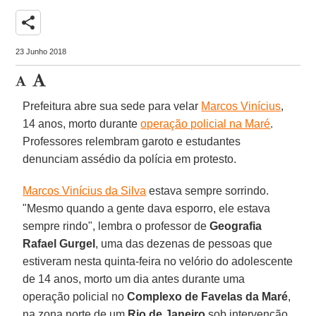
share
23 Junho 2018
Prefeitura abre sua sede para velar
Marcos Vinícius
,
14 anos, morto durante
operação policial na Maré
.
Professores relembram garoto e estudantes
denunciam assédio da polícia em protesto.
Marcos Vinícius da Silva
estava sempre sorrindo.
"Mesmo quando a gente dava esporro, ele estava
sempre rindo", lembra o professor de
Geografia
Rafael Gurgel
, uma das dezenas de pessoas que
estiveram nesta quinta-feira no velório do adolescente
de 14 anos, morto um dia antes durante uma
operação policial no
Complexo de Favelas da Maré
,
na zona norte de um
Rio de Janeiro
sob intervenção