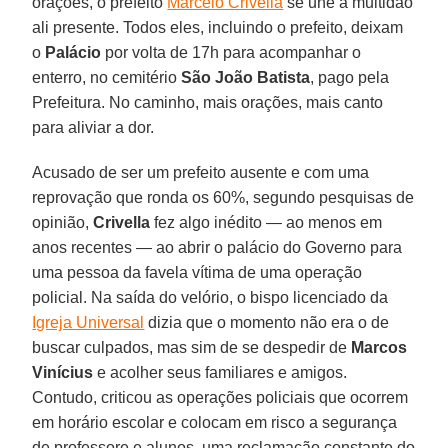
orações, o prefeito
Marcelo Crivella
se une à multidão
ali presente. Todos eles, incluindo o prefeito, deixam
o
Palácio
por volta de 17h para acompanhar o
enterro, no cemitério
São João Batista
, pago pela
Prefeitura. No caminho, mais orações, mais canto
para aliviar a dor.
Acusado de ser um prefeito ausente e com uma
reprovação que ronda os 60%, segundo pesquisas de
opinião,
Crivella
fez algo inédito — ao menos em
anos recentes — ao abrir o palácio do Governo para
uma pessoa da favela vítima de uma operação
policial. Na saída do velório, o bispo licenciado da
Igreja Universal
dizia que o momento não era o de
buscar culpados, mas sim de se despedir de
Marcos
Vinícius
e acolher seus familiares e amigos.
Contudo, criticou as operações policiais que ocorrem
em horário escolar e colocam em risco a segurança
de professore e alunos, uma reclamação constante do