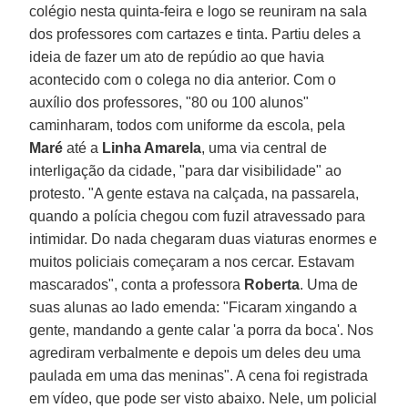
colégio nesta quinta-feira e logo se reuniram na sala
dos professores com cartazes e tinta. Partiu deles a
ideia de fazer um ato de repúdio ao que havia
acontecido com o colega no dia anterior. Com o
auxílio dos professores, "80 ou 100 alunos"
caminharam, todos com uniforme da escola, pela
Maré
até a
Linha Amarela
, uma via central de
interligação da cidade, "para dar visibilidade" ao
protesto. "A gente estava na calçada, na passarela,
quando a polícia chegou com fuzil atravessado para
intimidar. Do nada chegaram duas viaturas enormes e
muitos policiais começaram a nos cercar. Estavam
mascarados", conta a professora
Roberta
. Uma de
suas alunas ao lado emenda: "Ficaram xingando a
gente, mandando a gente calar 'a porra da boca'. Nos
agrediram verbalmente e depois um deles deu uma
paulada em uma das meninas". A cena foi registrada
em vídeo, que pode ser visto abaixo. Nele, um policial