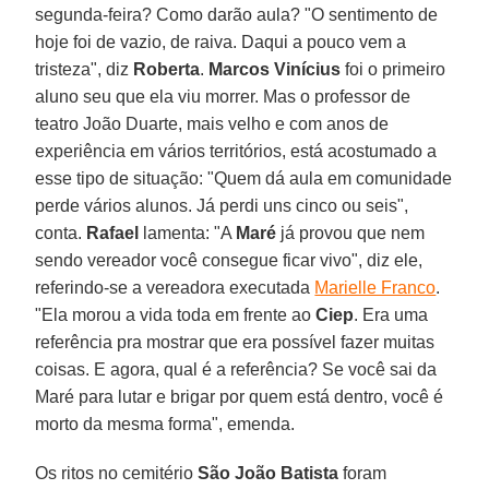
segunda-feira? Como darão aula? "O sentimento de
hoje foi de vazio, de raiva. Daqui a pouco vem a
tristeza", diz
Roberta
.
Marcos Vinícius
foi o primeiro
aluno seu que ela viu morrer. Mas o professor de
teatro João Duarte, mais velho e com anos de
experiência em vários territórios, está acostumado a
esse tipo de situação: "Quem dá aula em comunidade
perde vários alunos. Já perdi uns cinco ou seis",
conta.
Rafael
lamenta: "A
Maré
já provou que nem
sendo vereador você consegue ficar vivo", diz ele,
referindo-se a vereadora executada
Marielle Franco
.
"Ela morou a vida toda em frente ao
Ciep
. Era uma
referência pra mostrar que era possível fazer muitas
coisas. E agora, qual é a referência? Se você sai da
Maré para lutar e brigar por quem está dentro, você é
morto da mesma forma", emenda.
Os ritos no cemitério
São João Batista
foram