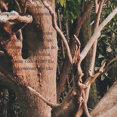
 e quem tiver a culpa ser
punições, o que desestimula
o” , ponderou.
de extrapole para momentos
nter manifestantes que não
 protestos contra a Copa do
omento de comoção social,
ideal é acabar com a PM? Eu
as regras internas que são
ue são autores de
o vítimas em várias
itares da ativa e