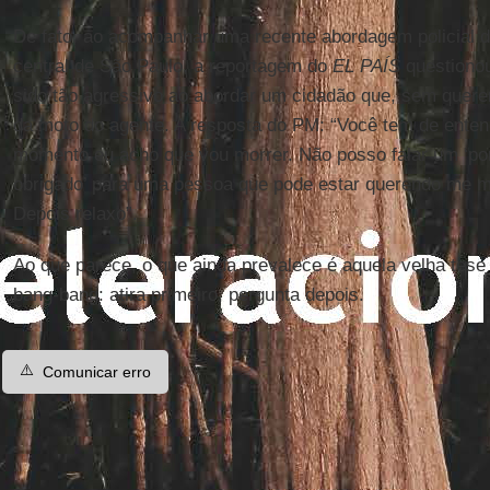
De fato, ao acompanhar uma recente abordagem policial
central de São Paulo, a reportagem do
EL PAÍS
questionou
sido tão agressivo ao abordar um cidadão que, sem querer
da moto do agente. A resposta do PM: “Você tem de ente
momento eu acho que vou morrer. Não posso falar um ‘por
obrigado’ para uma pessoa que pode estar querendo me ma
Depois relaxo”.
Ao que parece, o que ainda prevalece é aquela velha tese
bang-bang: atira primeiro, pergunta depois.
⚠️
Comunicar erro