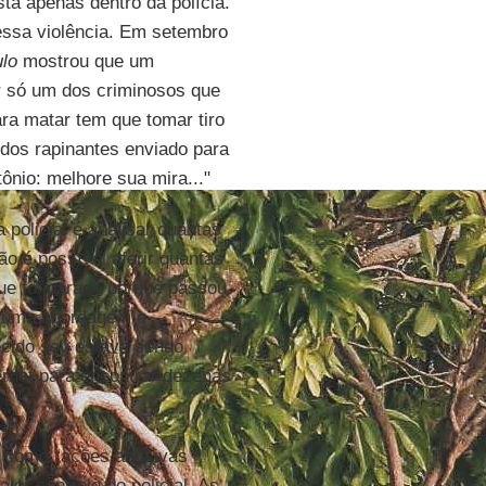
tá apenas dentro da polícia.
dessa violência. Em setembro
ulo
mostrou que um
r só um dos criminosos que
ara matar tem que tomar tiro
 dos rapinantes enviado para
tônio: melhore sua mira..."
policial é analisar quantas
o é possível aferir quantas
ue foi parado porque passou
ou uma abordagem e
ecido seu estava sendo
ernet para encontrar dezenas
como “ações abusivas
ior controle do policial. As