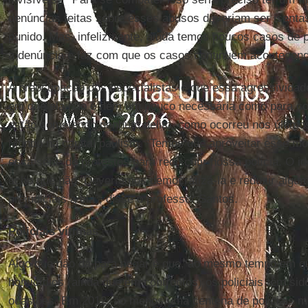
denúncias feitas sobre esses abusos deveriam ser isentas
punido. Mas, infelizmente, ainda temos poucos casos de 
a denúncia e faz com que os casos continuem acontecend
A preocupação dos especialistas é que essa agressivida
em que ela não é nem um pouco necessária como para co
estão cometendo nenhum delito, como ocorreu nos últimos
Mundo na capital paulista. “Temos que aproveitar esse m
essa série de protestos para rediscutir nossa polícia. O 
acho que não. Deveríamos democratizá-la e reduzir algum
prejudiciais a ela”, disse o professor Santos.
Policiais vítimas
Algo que não dá para negar é que, ao mesmo tempo em q
homicídios (ainda que em confrontos) os policiais têm sid
ocasiões. Em 2012, ao menos uma centena de policiais mil