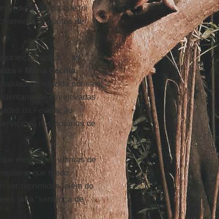
da de violência que foi
echamento de pontos de
.
egurança Pública” , as
ouza
e
Maria Cecília
talidade produzida por eles
violentamente em elevadas
idades da Federação
serviço ou nos horários de
que eles sejam vítimas de
onsiderar que medo,
m ser reprimidas, além do
 eles uma "sentença de