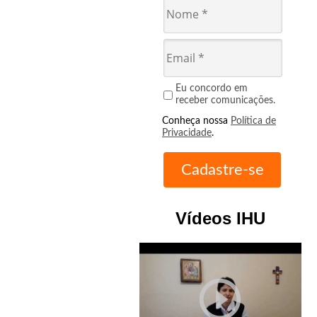
Eu concordo em
receber comunicações.
Conheça nossa
Política de
Privacidade
.
Vídeos IHU
play_circle_outline