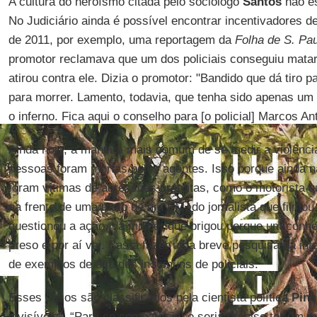
A cultura do heroísmo citada pelo sociólogo
Santos
não es
No Judiciário ainda é possível encontrar incentivadores 
de 2011, por exemplo, uma reportagem da
Folha de S. Pa
promotor reclamava que um dos policiais conseguiu mata
atirou contra ele. Dizia o promotor: "Bandido que dá tiro p
para morrer. Lamento, todavia, que tenha sido apenas um
o inferno. Fica aqui o conselho para [o policial] Marcos An
Ainda hoje, a maneira mais comum de se medir a violência 
pessoas foram mortas pelos agentes. Isso porque ainda nã
foram vítimas de agressões gratuitas, como o motorista q
na frente de uma moto de um PM, do jornalista que film
questionou a ação, da mulher que brigou porque um conh
preso e por aí vai. Basta fazer uma breve pesquisa na int
de exemplos de atitudes incomuns de policiais.
Esses casos são classificados pela cientista política
Pinc
invisíveis”. “Para se combater isso seria preciso ter um ma