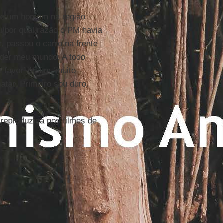
 de um homem na região
 por qual razão o PM havia
, passou o carro na frente
nder meu mundo. A todo
 favor’ ou um ‘muito
tar. Primeiro sou duro.
 reproduzida nos filmes de