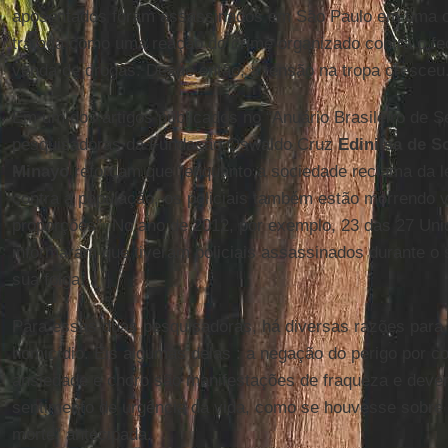
aposentados foram assassinados em São Paulo em uma on
tratada como uma reação do crime organizado contra o f
venda de drogas. Desde então, a tensão na tropa cresceu
Em um dos artigos publicados no “Anuário Brasileiro de S
pesquisadoras da Fundação Oswaldo Cruz
Edinilsa de S
Minayo
reforçam que “enquanto a sociedade reclama da le
contra a população, os policiais também estão morrendo 
proporções”. No ano de 2012, por exemplo, 23 das 27 Un
informaram que tiveram policiais assassinados durante o 
sua folga.
Para essas duas pesquisadoras, há diversas razões para 
homicídio. Eis algumas delas : a negação do perigo por c
ansiedade e choro são manifestações de fraqueza e deve
sentimento de urgência da vida, como se houvesse sobre
morte” antecipada.