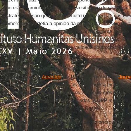
não era o caminho para melhorar a situação de violência,
estratégia, visão que recebeu muito mais atenção nos m
comerciais e refletia a opinião da maioria da classe média
próximos de favelas localizadas em áreas nobres. Houve u
e, no início, uma redução de tiroteios nessas regiões. Ent
críticos já relatavam o prazo de validade do programa: os
feito.
Rachel
lembra ainda que a imagem das
UPPs
começou a 
o assassinato do
Amarildo
,
na Rocinha, em meio às
Jorn
ressalta que, ideologicamente, as UPPs nunca foram feitas
de proximidade. “Tivemos diversos casos de mortes na B
Mangueira, muitos deles não noticiados. A
UPP
militariza
feitas para dar certo mesmo”, critica Rachel.
A publicitária
Rachel Gepp,
moradora do morro da Babilôni
conta que a comunidade sofreu com diversos tipos de viol