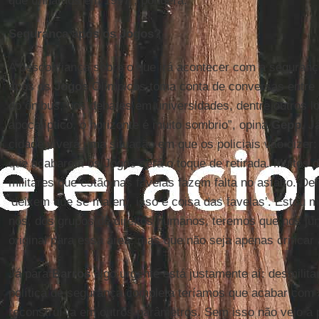
que tínhamos em 1997”, pondera.
Segurança após os Jogos?
A desconfiança sobre o que irá acontecer com a segurança
após os
Jogos
Olímpicos toma conta de conversas entre 
do ônibus, nos debates em universidades, dentre outros l
apocalíptico, o horizonte é muito sombrio”, opina
Gepp.
Já
cidade viverá uma situação em que os policiais vão dizer: 
que acabarem os Jogos será o toque de retirada. Muitos 
militares que estão nas favelas fazem falta no asfalto. De
‘deixem que se matem, isso é coisa das favelas’. Estou 
nós, dos grupos de direitos humanos, teremos que nos jun
original para essa área, mas que não seja apenas criticar a
Já para
Barros
algo urgente está justamente aí: desmilitar
política de segurança completa teríamos que acabar com a
reconstruí-la em outros parâmetros. Sem isso não vejo a 