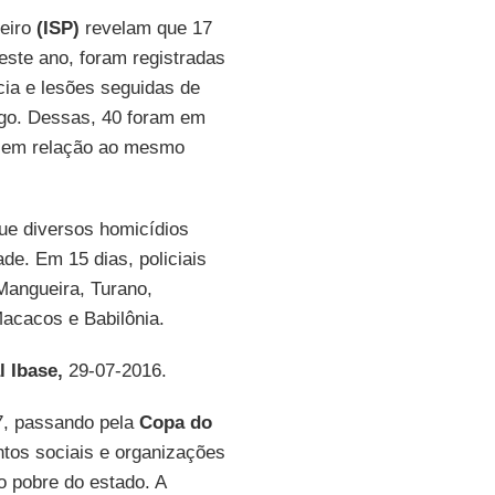
neiro
(ISP)
revelam que 17
este ano, foram registradas
ncia e lesões seguidas de
ogo. Dessas, 40 foram em
% em relação ao mesmo
que diversos homicídios
de. Em 15 dias, policiais
Mangueira, Turano,
acacos e Babilônia.
l Ibase,
29-07-2016.
, passando pela
Copa do
tos sociais e organizações
o pobre do estado. A