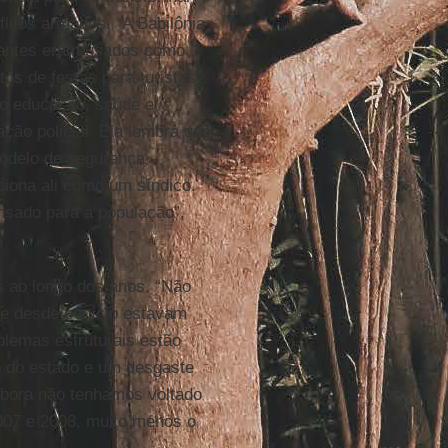
litos armados. “A Babilônia
e antes eram usados como
os de festas para turistas”,
mo educação, saúde e
ção policial. Ela lembra que
odelo de segurança
iona ali como um síndico.
nsado para a população”,
as ao longo dos anos. “Não
e desde o início estavam
blemas estruturais estão
o do estado e um desgaste
mbora não tenhamos voltado
007 e 2008, muito menos o