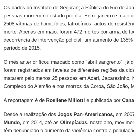
Os dados do Instituto de Segurança Pública do Rio de Ja
pessoas morrem no estado por dia. Entre janeiro e maio d
2508 vítimas de homicídios, latrocínios, autos de resistê
morte. Apenas em maio, foram 472 mortes por arma de f
decorrência de intervenção policial, um aumento de 135
período de 2015.
O mês anterior ficou marcado como “abril sangrento”, já 
foram registrados em favelas de diferentes regiões da cida
mataram pelo menos 25 pessoas em Acari, Jacarezinho, 
Complexo do Alemão e nos morros da Coroa, São João, M
A reportagem é de
Rosilene Miliotti
e publicada por
Cana
Desde a realização dos
Jogos Pan-Americanos,
em 2007
Mundo,
em 2014, até as
Olimpíadas,
neste ano, movimen
têm denunciado o aumento da violência contra a populaçã