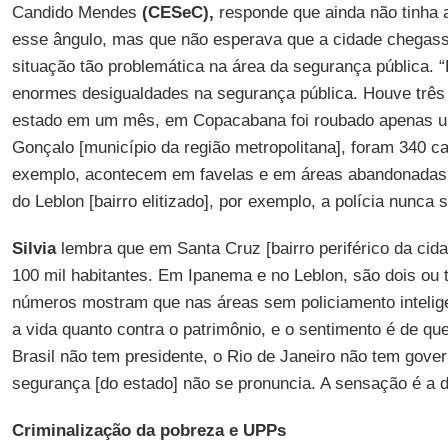
Candido Mendes
(CESeC),
responde que ainda não tinha 
esse ângulo, mas que não esperava que a cidade chega
situação tão problemática na área da segurança pública.
enormes desigualdades na segurança pública. Houve três 
estado em um mês, em Copacabana foi roubado apenas u
Gonçalo [município da região metropolitana], foram 340 car
exemplo, acontecem em favelas e em áreas abandonadas p
do Leblon [bairro elitizado], por exemplo, a polícia nunca 
Silvia
lembra que em Santa Cruz [bairro periférico da cida
100 mil habitantes. Em Ipanema e no Leblon, são dois ou 
números mostram que nas áreas sem policiamento intelige
a vida quanto contra o patrimônio, e o sentimento é de qu
Brasil não tem presidente, o Rio de Janeiro não tem gover
segurança [do estado] não se pronuncia. A sensação é a d
Criminalização da pobreza e UPPs