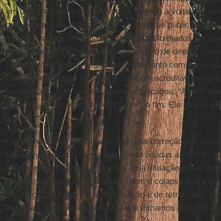
em uma paisagem turística e está vivendo a volta dos conf
passou por uma asfixia social. Os espaços públicos, qu
local de trabalho ou de lazer, foram transformados em pont
relata.
Rachel
chama atenção para o fato de direitos, co
trabalho, não terem chegado ao morro junto com o a ocupa
na Babilônia muitos moradores também acreditavam no m
apresentado, mas que esse “namoro” acabou. “A UPP func
Estamos vendo esse projeto chegar ao fim. Ele não foi pe
analisa.
Para
Silvia,
o erro foi não ter tido uma correção das falh
houve mudança de rumos das coisas ligadas às UPPs, qu
dando errado. Além disso, temos uma situação grave: pro
coincidindo com os conjunturais, com o colapso financeir
nas forças de segurança. A sensação é de retrocesso, e
ainda aos números da violência que tínhamos em 2006, 2