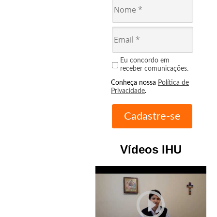
Eu concordo em
receber comunicações.
Conheça nossa
Política de
Privacidade
.
Vídeos IHU
play_circle_outline