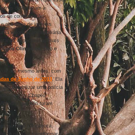
 outros defenderam a
eios de comunicação
 e alta dona de imóveis
ma valorização imobiliária
retanto, especialistas mais
Jogos
Olímpicos
. Dito e
ruir até mesmo antes, com
adas de Junho de 2013
. Ela
 para viabilizar uma polícia
abilônia e no Chapéu
. Acredito que não foram
a, na zona sul carioca,
ência para se transformar