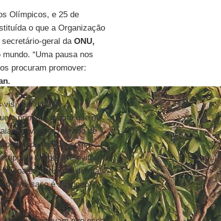
os Olímpicos, e 25 de
stituída o que a Organização
secretário-geral da
ONU,
lo mundo. “Uma pausa nos
gos procuram promover:
an.
 visíveis durante o
ue o primeiro garoto que se
ianas, vai ser retirado de
uspeitos de ligação com o
 tipo de ‘limpeza’ e evitar
pessoa em situação de rua
 que o ‘saco é suspeito’”,
s: uns já apontavam que esse