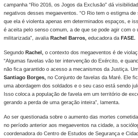
campanha “Rio 2016, os Jogos da Exclusão” dá visibilida
negativos desses megaeventos. “O Rio tem o estigma de s
que ela é violenta apenas em determinados espaços, e isso
é aceita pelo senso comum, a de que se pode agir com o 
militarizada”, avalia
Rachel Barros,
educadora da
FASE.
Segundo
Rachel,
o contexto dos megaeventos é de violaçã
“Algumas favelas vão ter intervenção do Exército, e quan
não fica garantido o acesso a mecanismos da Justiça. U
Santiago Borges,
no Conjunto de favelas da Maré. Ele fic
uma abordagem dos soldados e o seu caso está sendo julga
Isso coloca a população de favela em um território de exc
gerando a perda de uma geração inteira”, lamenta.
Ao ser questionada sobre o aumento das mortes cometidas
no período anterior aos megaeventos na cidade, a sociól
coordenadora do Centro de Estudos de Segurança e Cidad