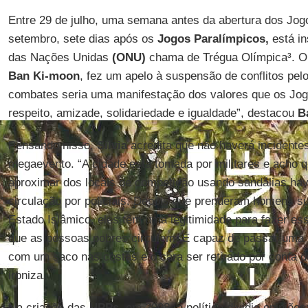
Entre 29 de julho, uma semana antes da abertura dos Jog
setembro, sete dias após os
Jogos Paralímpicos,
está in
das Nações Unidas
(ONU)
chama de Trégua Olímpica³. O 
Ban Ki-moon
, fez um apelo à suspensão de conflitos pe
combates seria uma manifestação dos valores que os Jo
respeito, amizade, solidariedade e igualdade”, destacou
B
Pensando nisso,
Silvia
acredita que não haverá incidentes
megaevento. “A cidade está tomada por militares e acho q
aproximar dos locais de competição usando sandálias hava
circulação por policiais. Depois que prenderam homens s
Estado Islâmico, eles têm uma legitimidade para fazer esse
que as pessoas pobres circulem. É capaz de passar uma 
com um saco nas costas e o cara ser retirado por conta de
ironiza.
Na criação das
UPPs,
em 2008, a política dividia opiniõe