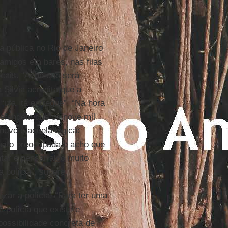
 pública no Rio de Janeiro
amigos em bares, nas filas
ocais. “Acho que será
 Silvia acredita que a
“ufa, tá entregue”. “Na hora
defendem que os nove mil
 novo é aquela lógica:
muito preocupada e acho que
tar e pensar algo muito
 polícia”, sugere.
izar a polícia. “Para ter uma
 polícia que existe e
possibilidade concreta de