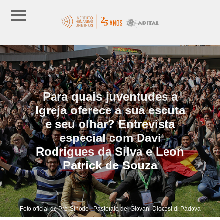
Para quais juventudes a
Igreja oferece a sua escuta
e seu olhar? Entrevista
especial com Davi
Rodrigues da Silva e Leon
Patrick de Souza
Foto oficial do Pré-Sínodo | Pastorale dei Giovani Diocesi di Pádova