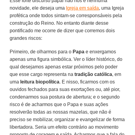
Esse forte discurso papal não nos é nenhuma
novidade, ele deseja uma
Igreja em saída
, uma Igreja
profética onde todos sintam-se corresponsáveis pela
construção do Reino. No entanto diante desse
pontificado me ocorre de dizer que corremos dois
grandes riscos:
Primeiro, de olharmos para o
Papa
e enxergamos
apenas uma figura simbólica. Ver o líder histórico, do
qual desejamos apenas estar próximos pelo poder
que esse cargo representa na
tradição católica
, em
uma
leitura biopolítica
. E nisso, ficarmos com os
ouvidos fechados para suas exortações ou, até pior,
condenarmos sua postura de abertura; e o segundo
risco é de acharmos que o Papa e suas ações
resolverão todas as nossas mazelas, que não é
preciso se mobilizar, organizar e evangelizar de forma
libertadora. Seria um efeito contrário ao movimento
proposto de coragem e saída. Acharmos que a fala do