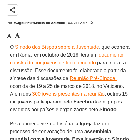
share
Por:
Wagner Fernandes de Azevedo
| 03 Abril 2018
O
Sínodo dos Bispos sobre a Juventude
, que ocorrerá
em Roma, em outubro de 2018, terá um
documento
construído por jovens de todo o mundo
para iniciar a
discussão. Esse documento foi elaborado a partir da
síntese das discussões da
Reunião Pré-Sinodal
,
ocorrida de 19 a 25 de março de 2018, no Vaticano.
Além dos
300 jovens presentes na reunião
, outros 15
mil jovens participaram pelo
Facebook
em grupos
divididos por países e organizados pelo
Sínodo
.
Pela primeira vez na história, a
Igreja
faz um
processo de convocação de uma
assembleia
mundial com a juventude
. Essa inserção no
Sínodo