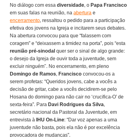
No diálogo com essa
diversidade
, o
Papa Francisco
em suas falas na reunião, na
abertura
e
encerramento
, ressaltou o pedido para a participação
efetiva dos jovens na Igreja e incitarem seus debates.
Na abertura convocou para que “falassem com
coragem” e “deixassem a timidez na porta”, pois “esta
reunião pré-sinodal
quer ser o sinal de algo grande:
o desejo da Igreja de ouvir toda a juventude, sem
excluir ninguém". No encerramento, em pleno
Domingo de Ramos
,
Francisco
convocou-os a
serem profetas: “Queridos jovens, cabe a vocês a
decisão de gritar, cabe a vocês decidirem-se pelo
Hosana do domingo para não cair no ‘crucifica-O’ de
sexta-feira”. Para
Davi Rodrigues da Silva
,
secretário nacional da Pastoral da Juventude, em
entrevista à
IHU On-Line
: “Dar voz apenas a uma
juventude não basta, pois ela não é por excelência
provocadora de mudanças”.