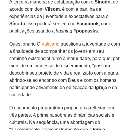
A terceira maneira de colaboração com o
Sínodo
, de
acordo com dom
Vilsom
, é com a partilha de
experiências da juventude e expectativas para o
Sínodo
. Isso poderá ser feito no
Facebook
, com
publicações usando a
hashtag
#popeasks
.
Questionário O
Vaticano
questiona a juventude e com
a finalidade de acompanhar os jovens em seu
caminho existencial rumo à maturidade, para que, por
meio de um processo de discernimento, “possam
descobrir seu projeto de vida e realizá-lo com alegria,
abrindo-se ao encontro com Deus e com os homens,
participando ativamente da edificação da
Igreja
e da
sociedade”.
O documento preparatório propõe uma reflexão em
três partes. A primeira sobre as dinâmicas sociais e
culturais. Na sequência, uma abordagem do
“discernimento” como instrumento que a
Igreja