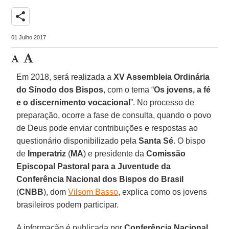
share
01 Julho 2017
Em 2018, será realizada a
XV Assembleia Ordinária
do Sínodo dos Bispos
, com o tema “
Os jovens, a fé
e o discernimento vocacional
”. No processo de
preparação, ocorre a fase de consulta, quando o povo
de Deus pode enviar contribuições e respostas ao
questionário disponibilizado pela
Santa Sé
. O bispo
de
Imperatriz
(
MA
) e presidente da
Comissão
Episcopal Pastoral para a Juventude da
Conferência Nacional dos Bispos do Brasil
(
CNBB
), dom
Vilsom Basso
, explica como os jovens
brasileiros podem participar.
A informação é publicada por
Conferência Nacional