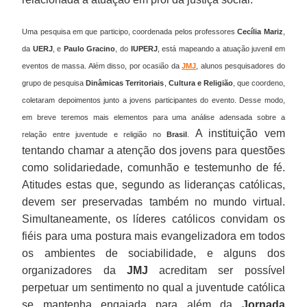
Uma pesquisa em que participo, coordenada pelos professores
Cecília Mariz
,
da
UERJ
, e
Paulo Gracino
, do
IUPERJ
, está mapeando a atuação juvenil em
eventos de massa. Além disso, por ocasião da
JMJ
, alunos pesquisadores do
grupo de pesquisa
Dinâmicas Territoriais
,
Cultura e Religião
, que coordeno,
coletaram depoimentos junto a jovens participantes do evento. Desse modo,
em breve teremos mais elementos para uma análise adensada sobre a
A instituição vem
relação entre juventude e religião no
Brasil
.
tentando chamar a atenção dos jovens para questões
como solidariedade, comunhão e testemunho de fé.
Atitudes estas que, segundo as lideranças católicas,
devem ser preservadas também no mundo virtual.
Simultaneamente, os líderes católicos convidam os
fiéis para uma postura mais evangelizadora em todos
os ambientes de sociabilidade, e alguns dos
organizadores da
JMJ
acreditam ser possível
perpetuar um sentimento no qual a juventude católica
se mantenha engajada para além da
Jornada