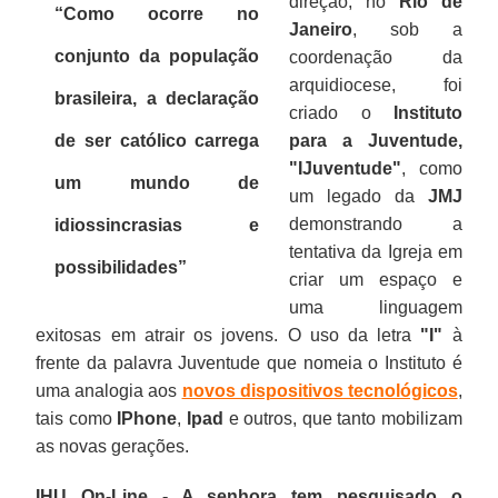
direção, no
Rio de
“Como ocorre no
Janeiro
, sob a
conjunto da população
coordenação da
arquidiocese, foi
brasileira, a declaração
criado o
Instituto
de ser católico carrega
para a Juventude,
"IJuventude"
, como
um mundo de
um legado da
JMJ
demonstrando a
idiossincrasias e
tentativa da Igreja em
possibilidades”
criar um espaço e
uma linguagem
exitosas em atrair os jovens. O uso da letra
"I"
à
frente da palavra Juventude que nomeia o Instituto é
uma analogia aos
novos dispositivos tecnológicos
,
tais como
IPhone
,
Ipad
e outros, que tanto mobilizam
as novas gerações.
IHU On-Line - A senhora tem pesquisado o