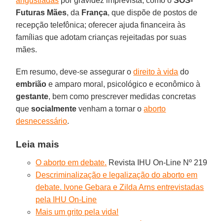
angustiadas
por gravidez imprevista, como o
SOS-
Futuras Mães
, da
França
, que dispõe de postos de
recepção telefônica; oferecer ajuda financeira às
famílias que adotam crianças rejeitadas por suas
mães.
Em resumo, deve-se assegurar o
direito à vida
do
embrião
e amparo moral, psicológico e econômico à
gestante
, bem como prescrever medidas concretas
que
socialmente
venham a tornar o
aborto
desnecessário
.
Leia mais
O aborto em debate.
Revista IHU On-Line Nº 219
Descriminalização e legalização do aborto em
debate. Ivone Gebara e Zilda Arns entrevistadas
pela IHU On-Line
Mais um grito pela vida!