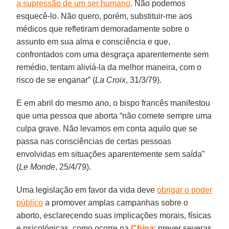
a supressão de um ser humano
. Não podemos
esquecê-lo. Não quero, porém, substituir-me aos
médicos que refletiram demoradamente sobre o
assunto em sua alma e consciência e que,
confrontados com uma desgraça aparentemente sem
remédio, tentam aliviá-la da melhor maneira, com o
risco de se enganar” (
La Croix
, 31/3/79).
E em abril do mesmo ano, o bispo francês manifestou
que uma pessoa que aborta “não comete sempre uma
culpa grave. Não levamos em conta aquilo que se
passa nas consciências de certas pessoas
envolvidas em situações aparentemente sem saída”
(
Le Monde
, 25/4/79).
Uma legislação em favor da vida deve
obrigar o poder
público
a promover amplas campanhas sobre o
aborto, esclarecendo suas implicações morais, físicas
e psicológicas, como ocorre na
China
; prever severas