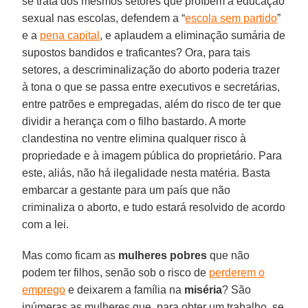
se trata dos mesmos setores que proíbem a educação
sexual nas escolas, defendem a “
escola sem partido
”
e a
pena capital
, e aplaudem a eliminação sumária de
supostos bandidos e traficantes? Ora, para tais
setores, a descriminalização do aborto poderia trazer
à tona o que se passa entre executivos e secretárias,
entre patrões e empregadas, além do risco de ter que
dividir a herança com o filho bastardo. A morte
clandestina no ventre elimina qualquer risco à
propriedade e à imagem pública do proprietário. Para
este, aliás, não há ilegalidade nesta matéria. Basta
embarcar a gestante para um país que não
criminaliza o aborto, e tudo estará resolvido de acordo
com a lei.
Mas como ficam as
mulheres pobres
que não
podem ter filhos, senão sob o risco de
perderem o
emprego
e deixarem a família na
miséria
? São
inúmeras as mulheres que, para obter um trabalho, se