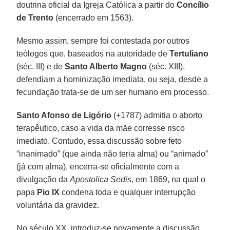
doutrina oficial da Igreja Católica a partir do
Concílio
de Trento
(encerrado em 1563).
Mesmo assim, sempre foi contestada por outros
teólogos que, baseados na autoridade de
Tertuliano
(séc. III) e de
Santo Alberto Magno
(séc. XIII),
defendiam a hominização imediata, ou seja, desde a
fecundação trata-se de um ser humano em processo.
Santo Afonso de Ligório
(+1787) admitia o aborto
terapêutico, caso a vida da mãe corresse risco
imediato. Contudo, essa discussão sobre feto
“inanimado” (que ainda não teria alma) ou “animado”
(já com alma), encerra-se oficialmente com a
divulgação da
Apostolica Sedis
, em 1869, na qual o
papa
Pio IX
condena toda e qualquer interrupção
voluntária da gravidez.
No século XX, introduz-se novamente a discussão