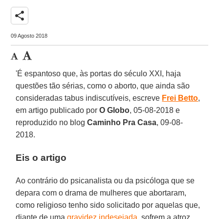
share
09 Agosto 2018
'É espantoso que, às portas do século XXI, haja
questões tão sérias, como o aborto, que ainda são
consideradas tabus indiscutíveis, escreve
Frei Betto
,
em artigo publicado por
O Globo
, 05-08-2018 e
reproduzido no blog
Caminho Pra Casa
, 09-08-
2018.
Eis o artigo
Ao contrário do psicanalista ou da psicóloga que se
depara com o drama de mulheres que abortaram,
como religioso tenho sido solicitado por aquelas que,
diante de uma
gravidez indesejada
, sofrem a atroz