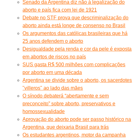
Senado da Argentina diz não à legalização do
aborto e país fica com lei de 1921
Debate no STF prova que descriminalização do
aborto ainda está longe de consenso no Brasil
Os argumentos das católicas brasileiras que há
25 anos defendem o aborto
Desigualdade pela renda e cor da pele é exposta
em abortos de riscos no país
SUS gasta R$ 500 milhões com complicações
por aborto em uma década
Argentina se divide sobre o aborto, os sacerdotes
"villeros" ao lado das mães
O sínodo debaterá “abertamente e sem
preconceito” sobre aborto, preservativos e
homossexualidade
Aprovação do aborto pode ser passo histórico na
Argentina, que deixaria Brasil para trás
Os estudantes argentinos, motor da campanha