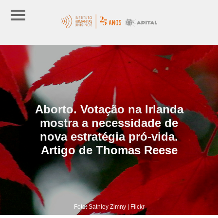
Aborto. Votação na Irlanda
mostra a necessidade de
nova estratégia pró-vida.
Artigo de Thomas Reese
Foto: Satnley Zimny | Flickr