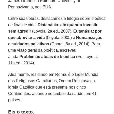
James Drane, da Edinboro University of
Pennsylvania, nos EUA.
Entre suas obras, destacamos a trilogia sobre bioética
de final de vida:
Distanásia: até quando investir
sem agredir
(Loyola, 2a.ed., 2007),
Eutanásia: por
que abreviar a vida
(Loyola, 2005) e
Humanização
e cuidados paliativos
(Coord., 6a.ed., 2014). Para
uma visão geral da bioética, escreveu
ainda
Problemas atuais de bioética
(Ed. Loyola,
11a.ed., 2014).
Atualmente, residindo em Roma, é o Líder Mundial
dos Religiosos Camilianos, Ordem Religiosa da
Igreja Católica que está presente nos cinco
Continentes, atuando no âmbito da saúde, em 41
países.
Eis o texto.