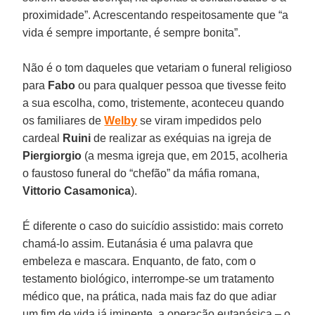
proximidade”. Acrescentando respeitosamente que “a
vida é sempre importante, é sempre bonita”.
Não é o tom daqueles que vetariam o funeral religioso
para
Fabo
ou para qualquer pessoa que tivesse feito
a sua escolha, como, tristemente, aconteceu quando
os familiares de
Welby
se viram impedidos pelo
cardeal
Ruini
de realizar as exéquias na igreja de
Piergiorgio
(a mesma igreja que, em 2015, acolheria
o faustoso funeral do “chefão” da máfia romana,
Vittorio Casamonica
).
É diferente o caso do suicídio assistido: mais correto
chamá-lo assim. Eutanásia é uma palavra que
embeleza e mascara. Enquanto, de fato, com o
testamento biológico, interrompe-se um tratamento
médico que, na prática, nada mais faz do que adiar
um fim de vida já iminente, a operação eutanásica – o