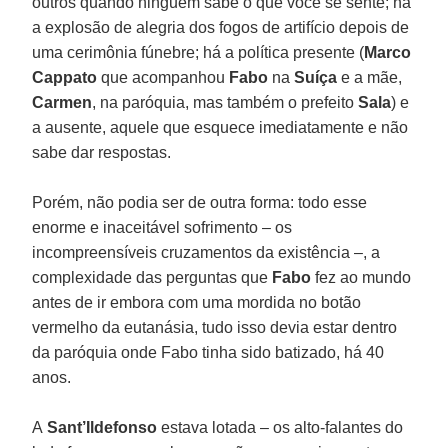
outros quando ninguém sabe o que você se sente; há
a explosão de alegria dos fogos de artifício depois de
uma cerimônia fúnebre; há a política presente (
Marco
Cappato
que acompanhou
Fabo
na
Suíça
e a mãe,
Carmen
, na paróquia, mas também o prefeito
Sala
) e
a ausente, aquele que esquece imediatamente e não
sabe dar respostas.
Porém, não podia ser de outra forma: todo esse
enorme e inaceitável sofrimento – os
incompreensíveis cruzamentos da existência –, a
complexidade das perguntas que
Fabo
fez ao mundo
antes de ir embora com uma mordida no botão
vermelho da eutanásia, tudo isso devia estar dentro
da paróquia onde Fabo tinha sido batizado, há 40
anos.
A
Sant’Ildefonso
estava lotada – os alto-falantes do