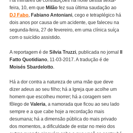
Há milhares de contradições na noite dessa sexta-
feira, 10, em que
Milão
fez sua última saudação ao
DJ Fabo
,
Fabiano Antoniani
, cego e tetraplégico há
dois anos por causa de um acidente, que faleceu na
segunda-feira, 27 de fevereiro, em uma clínica suíça
com o suicídio assistido.
A reportagem é de
Silvia Truzzi
, publicada no jornal
Il
Fatto Quotidiano
, 11-03-2017. A tradução é de
Moisés Sbardelotto
.
Há a dor contra a natureza de uma mãe que deve
dizer adeus ao seu filho; há a Igreja que acolhe um
homem que escolheu morrer; há a coragem sem
fôlego de
Valeria
, a namorada que ficou ao seu lado
sempre e a que cabe hoje a recordação mais
desumana; há a dimensão pública do mais privado
dos momentos, a dificuldade de estar no meio dos