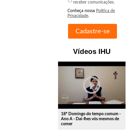
receber comunicações.
Conheça nossa
Política de
Privacidade
.
Vídeos IHU
play_circle_outline
18º Domingo do tempo comum -
Ano A - Dai-lhes vós mesmos de
comer