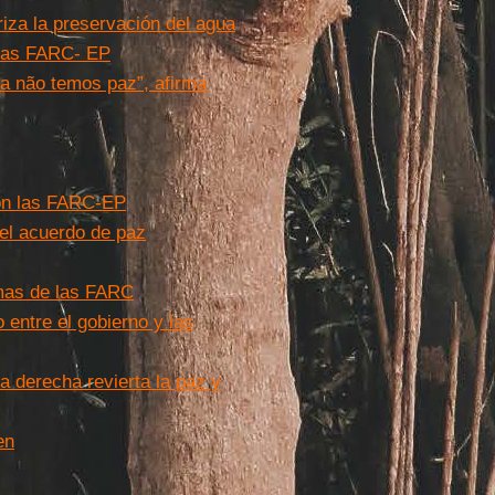
riza la preservación del agua
 las FARC- EP
a não temos paz”, afirma
 con las FARC-EP
el acuerdo de paz
mas de las FARC
 entre el gobierno y las
a derecha revierta la paz y
en