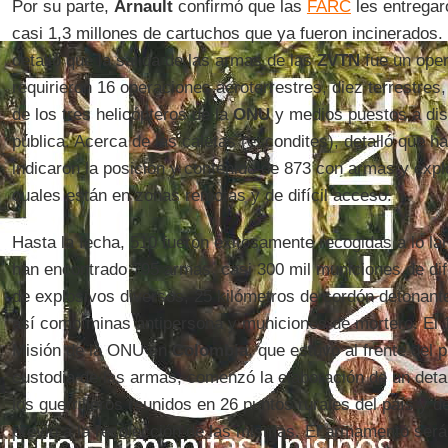
Por su parte,
Arnault
confirmó que las
FARC
les entregar
casi 1,3 millones de cartuchos que ya fueron incinerados. 
detalló que la salida de las armas de las
ZVTN
fue un oper
requirieron 16 operaciones aeroterrestres, diez terrestre
de los tres helicópteros de la
ONU
y medios puestos a dis
pública. Acerca de las caletas (escondites), detalló que 
indicaron la posición y contenido de 873 con armas y exp
cuales están en zonas remotas y de difícil acceso.
Hasta la fecha, 510 fueron exitosamente recogidas a lo la
han encontrado 795 armas, casi 300 mil municiones de dife
de explosivos diversos, 25 kilómetros de cordón detonante
así como minas antipersona y municiones de mortero. El 
Misión de la ONU en
Colombia
, que estuvo al frente del
custodia de las armas, comenzó la elaboración de un deta
los guerrilleros reunidos en 26 puntos rurales del país y 
previo a la recolección de las mismas. El armamento será