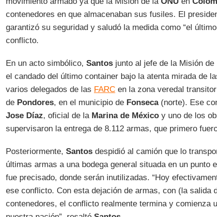
movimiento armado ya que la Misión de la
ONU
en
Colom
contenedores en que almacenaban sus fusiles. El preside
garantizó su seguridad y saludó la medida como “el último
conflicto.
En un acto simbólico,
Santos
junto al jefe de la Misión de
el candado del último container bajo la atenta mirada de la
varios delegados de las
FARC
en la zona veredal transitor
de
Pondores
, en el municipio de
Fonseca
(norte). Ese co
Jose Díaz
, oficial de la
Marina de México
y uno de los o
supervisaron la entrega de 8.112 armas, que primero fuer
Posteriormente,
Santos
despidió al camión que lo transpor
últimas armas a una bodega general situada en un punto en
fue precisado, donde serán inutilizadas. “Hoy efectivament
ese conflicto. Con esta dejación de armas, con (la salida d
contenedores, el conflicto realmente termina y comienza u
nuestra nación”, resaltó
Santos
.