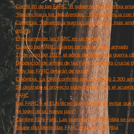
Con el fin de las FARC, el gobierno de Colombia prio
“Reconciliar a los desavenidos”: Mi experiencia con
Colômbia: “Freamos a guerra com as Farc, mas aind
jesuíta
El desarme de las FARC es un hecho
Cuando las FARC dejaron de ser un grupo armado
27 de junio del 2017, el adiós definitivo a la guerra
Deposición de armas de las FARC es punto crucial d
"Hoy las FARC dejarán de existir"
Colômbia. La ONU confirmó que ya recibió 2.300 ar
Se destrabó el proyecto sobre tierras, tras el acuerdo
FARC
Las FARC y el ELN dicen que tratarán de evitar que l
"el logro de un nuevo país"
Cumbre ELN-Farc. Las guerrillas de Colombia se un
Grupo dissidente das FARC atua na Colômbia