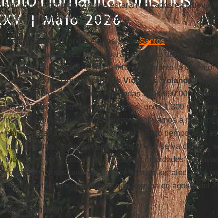
hacer tres monumentos que estarán ubicados en
Nueva Y
lugar aún por definir en
Colombia
.
Por otro lado, el lunes, el presidente
Santos
reconoció que
recursos suficientes para reparar al mismo tiempo a las 
víctimas del conflicto armado interno. Durante la ceremon
directora de la
Unidad para las Víctimas
,
Yolanda Pinto
en los últimos años fueron reparadas unas 690.000 víctim
superan los cuatro billones de pesos, unos 1.300 millones
nos va a tomar muchísimo tiempo y ahí vamos a requerir 
para reparar a todas las víctimas al mismo tiempo, eso es
más urgentes, las más necesitadas y eso se va dando”, 
indicó que en la actualidad hay 300 comunidades que avan
reparación y sostuvo que reparar a todos los afectados por
monumental para su gobierno que termina en agosto del 2
Vea también