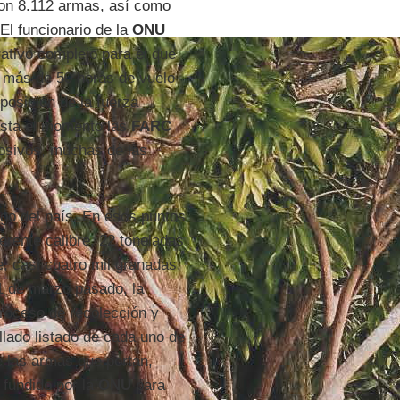
on 8.112 armas, así como
El funcionario de la
ONU
ativo complejo para el que
s, más de 50 horas de vuelo
posición de la fuerza
hasta el momento las
FARC
losivos, muchas de las
rgo del país. En esos puntos
rente calibre, 22 toneladas
, casi cuatro mil granadas,
1 de marzo pasado, la
 proceso de recolección y
llado listado de cada uno de
de las armas que portan,
 fundido por la
ONU
para