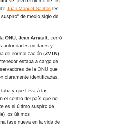
bia
se llevó el último de los
nte
Juan Manuel Santos
les
 suspiro” de medio siglo de
 la
ONU
,
Jean Arnault
, cerró
s autoridades militares y
ia de normalización (
ZVTN
)
ntenedor estaba a cargo de
bservadores de la ONU que
on claramente identificadas.
taba y que llevará las
 el centro del país que no
e es el último suspiro de
e) los últimos
na fase nueva en la vida de