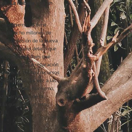
ork
,
La Habana
y en un
 su gobierno no tiene
más de ocho millones de
ia de posesión de la nueva
, el mandatario detalló que
as con inversiones que
 de dólares. “La reparación
paciencia. No hay recursos
 un proceso. Tal vez a las
señaló
Santos
. Asimismo,
zan en la ruta de la
 la guerra es un reto
018.