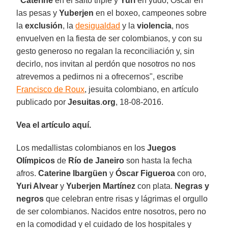
"Caterine
en el salto triple y
Yuri
en yudo, Óscar en
las pesas y
Yuberjen
en el boxeo, campeones sobre
la
exclusión
, la
desigualdad
y la
violencia
, nos
envuelven en la fiesta de ser colombianos, y con su
gesto generoso no regalan la reconciliación y, sin
decirlo, nos invitan al perdón que nosotros no nos
atrevemos a pedirnos ni a ofrecernos", escribe
Francisco de Roux
, jesuita colombiano, en artículo
publicado por
Jesuitas
.
org
, 18-08-2016.
Vea el artículo aquí.
Los medallistas colombianos en los
Juegos
Olímpicos
de
Río de Janeiro
son hasta la fecha
afros.
Caterine Ibargüen
y
Óscar Figueroa
con oro,
Yuri Alvear
y
Yuberjen Martínez
con plata.
Negras y
negros
que celebran entre risas y lágrimas el orgullo
de ser colombianos. Nacidos entre nosotros, pero no
en la comodidad y el cuidado de los hospitales y