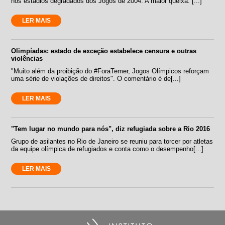
nos estádios degradados dos Jogos de 2004. A maior queixa: [...]
LER MAIS
Olimpíadas: estado de exceção estabelece censura e outras
violências
"Muito além da proibição do #ForaTemer, Jogos Olímpicos reforçam
uma série de violações de direitos". O comentário é de[...]
LER MAIS
"Tem lugar no mundo para nós", diz refugiada sobre a Rio 2016
Grupo de asilantes no Rio de Janeiro se reuniu para torcer por atletas
da equipe olímpica de refugiados e conta como o desempenho[...]
LER MAIS