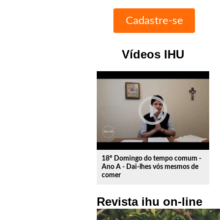
Vídeos IHU
play_circle_outline
18º Domingo do tempo comum -
Ano A - Dai-lhes vós mesmos de
comer
Revista ihu on-line