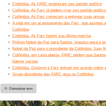
Colômbia. As FARC organizam seu partido político
Colômbia. As Farc já podem criar seu partido polític
Colômbia. As Farc começam a entregar suas armas
A vida em um acampamento das Farc, que assinou ac
Colômbia
Colômbia. As Farc fazem sua última marcha
Prêmio Nobel da Paz para Santos. Impulso para o p
Nobel da Paz para o presidente da Colômbia, Juan 
Colômbia: em carta aberta, FARC pedem que Santos 
líderes sociais
Colômbia. Governo e Farc entram em acordo sobre 
Grupo dissidente das FARC atua na Colômbia
⚠️
Comunicar erro