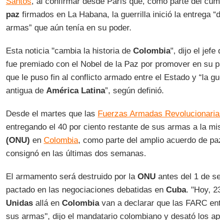
Santos
, al confirmar desde París que, como parte del cum
paz
firmados en La Habana, la guerrilla inició la entrega “
armas” que aún tenía en su poder.
Esta noticia "cambia la historia de
Colombia
", dijo el je
fue premiado con el Nobel de la Paz por promover en su p
que le puso fin al conflicto armado entre el Estado y “la g
antigua de
América Latina
”, según definió.
Desde el martes que las
Fuerzas Armadas Revolucionaria
entregando el 40 por ciento restante de sus armas a la m
(ONU)
en
Colombia
, como parte del amplio acuerdo de paz
consignó en las últimas dos semanas.
El armamento será destruido por la
ONU
antes del 1 de se
pactado en las negociaciones debatidas en
Cuba
. "Hoy, 2
Unidas
allá en
Colombia
van a declarar que las FARC ent
sus armas", dijo el mandatario colombiano y desató los ap