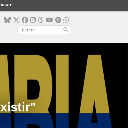
ONTATO
search
istir"