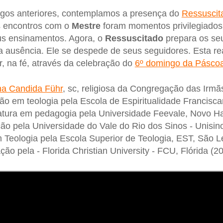
ingos anteriores, contemplamos a presença do
Ressuscit
s encontros com o
Mestre
foram momentos privilegiados 
us ensinamentos. Agora, o
Ressuscitado
prepara os se
a ausência. Ele se despede de seus seguidores. Esta r
, na fé, através da celebração do
6º domingo da Pásco
na Candida Führ
, sc, religiosa da Congregação das Irmã
ão em teologia pela Escola de Espiritualidade Francisc
iatura em pedagogia pela Universidade Feevale, Novo H
o pela Universidade do Vale do Rio dos Sinos - Unisin
 Teologia pela Escola Superior de Teologia, EST, São L
o pela - Florida Christian University - FCU, Flórida (2