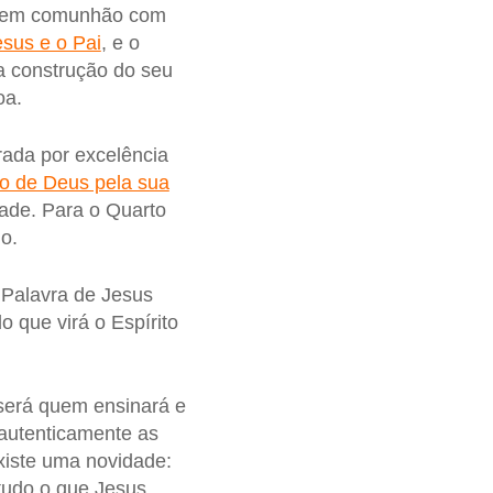
ar em comunhão com
esus e o Pai
, e o
a construção do seu
oa.
rada por excelência
o de Deus pela sua
ade. Para o Quarto
o.
a Palavra de Jesus
o que virá o Espírito
erá quem ensinará e
 autenticamente as
iste uma novidade:
 tudo o que Jesus