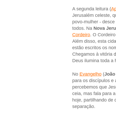
A segunda leitura (
Ap
Jerusalém celeste, q
povo-mulher - desce
todos. Na
Nova Jer
Cordeiro
. O Cordeiro
Além disso, esta cid
estão escritos os no
Chegamos à vitória de
Deus ilumina toda a 
No
Evangelho
(
João
para os discípulos e
percebemos que Jesus
ceia, mas fala para
hoje, partilhando d
separação.