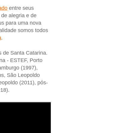
ado
entre seus
de alegria e de
us para uma nova
ealidade somos todos
a
.
s de Santa Catarina.
ana - ESTEF, Porto
amburgo (1997),
os, São Leopoldo
eopoldo (2011), pós-
018).