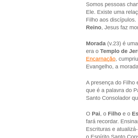
Somos pessoas chama
Ele. Existe uma rela
Filho aos discípulos
Reino
, Jesus faz mo
Morada
(v.23) é uma
era o
Templo de Je
Encarnação
, cumpri
Evangelho, a morada 
A presença do Filho e
que é a palavra do Pa
Santo Consolador qu
O
Pai
, o
Filho
e o
Es
fará recordar. Ensina
Escrituras e atualiz
o Espírito Santo Con