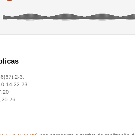
blicas
66(67),2-3.
,10-14.22-23
7.20
7,20-26