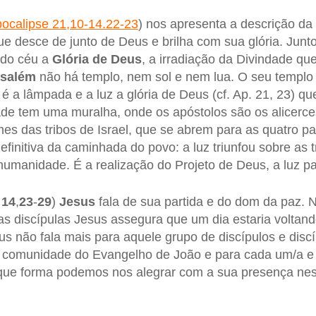
ocalipse 21,10-14.22-23
) nos apresenta a descrição da
ue desce de junto de Deus e brilha com sua glória. Junt
 do céu a
Glória de Deus
, a irradiação da Divindade qu
usalém
não há templo, nem sol e nem lua. O seu templo 
 é a lâmpada e a luz a glória de Deus (cf. Ap. 21, 23) qu
ade tem uma muralha, onde os apóstolos são os alicerce
mes das tribos de Israel, que se abrem para as quatro p
finitiva da caminhada do povo: a luz triunfou sobre as t
humanidade. É a realização do Projeto de Deus, a luz p
 14
,
23
-
29
)
Jesus
fala de sua partida e do dom da paz. 
 as discípulas Jesus assegura que um dia estaria voltan
 não fala mais para aquele grupo de discípulos e disc
 a comunidade do Evangelho de João e para cada um/a 
e que forma podemos nos alegrar com a sua presença ne