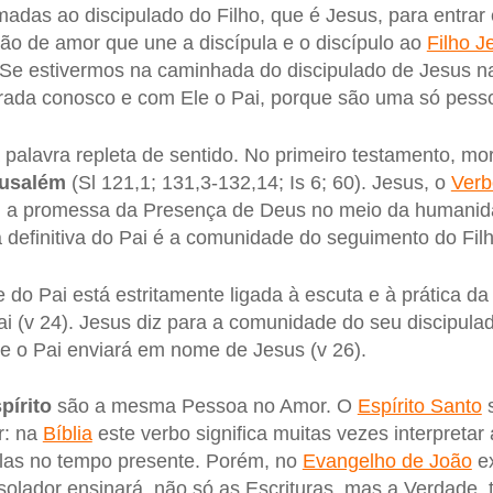
das ao discipulado do Filho, que é Jesus, para entr
ção de amor que une a discípula e o discípulo ao
Filho J
. Se estivermos na caminhada do discipulado de Jesus n
rada conosco e com Ele o Pai, porque são uma só pess
 palavra repleta de sentido. No primeiro testamento, mo
rusalém
(Sl 121,1; 131,3-132,14; Is 6; 60). Jesus, o
Verb
u a promessa da Presença de Deus no meio da humanid
definitiva do Pai é a comunidade do seguimento do Filh
 do Pai está estritamente ligada à escuta e à prática d
i (v 24). Jesus diz para a comunidade do seu discipulad
e o Pai enviará em nome de Jesus (v 26).
pírito
são a mesma Pessoa no Amor. O
Espírito Santo
s
r: na
Bíblia
este verbo significa muitas vezes interpretar
á-las no tempo presente. Porém, no
Evangelho de João
ex
solador ensinará, não só as Escrituras, mas a Verdade,