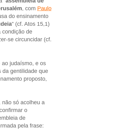
a “
assembleia de
Jerusalém
, com
Paulo
ausa do ensinamento
udeia
” (cf. Atos 15,1)
 condição de
r-se circuncidar (cf.
e ao judaísmo, e os
 da gentilidade que
inamento proposto,
, não só acolheu a
confirmar o
embleia de
rmada pela frase: