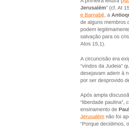
A primeira leitura (
At
Jerusalém
” (cf. At 
e Barnabé
, a
Antioq
de alguns membros de
podem legitimamente
salvação para os cris
Atos 15,1).
A circuncisão era ex
“vindos da Judeia” 
desejavam aderir à 
por ser desprovido d
Após ampla discussã
“liberdade paulina”,
ensinamento de
Pau
Jerusalém
não foi ap
“Porque decidimos, o E