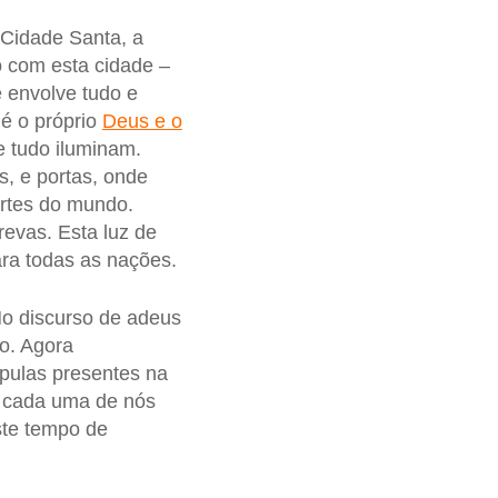
 Cidade Santa, a
o com esta cidade –
e envolve tudo e
é o próprio
Deus e o
e tudo iluminam.
s, e portas, onde
artes do mundo.
revas. Esta luz de
ara todas as nações.
No discurso de adeus
do. Agora
ípulas presentes na
e cada uma de nós
ste tempo de