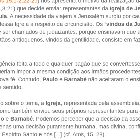
os 15,1-2.22-29
) nos apresenta o motivo da realização d
15,3-21) que decide enviar representantes da
Igreja de 
uia
. A necessidade da viajem a Jerusalém surgiu por c
ssa Igreja a respeito da circuncisão. Os “
vindos da J
 ser chamados de judaizantes, porque ensinavam que a
tãos antioquenos, vindos da gentilidade, consiste em faze
igência feita a todo e qualquer pagão que se convertess
queriam impor a mesma condição aos irmãos procedentes
nova fé. Contudo,
Paulo
e
Barnabé
não aceitaram o ens
e sentido.
o sobre o tema, a
Igreja
, representada pela assembleia
 como também enviou seus próprios representantes para 
lo
e
Barnabé
. Podemos perceber que a decisão da ass
enas uma decisão puramente humana, mas divina, confi
spírito Santo e nós [...] (cf. Atos, 15, 28).