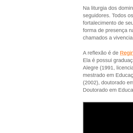
Na liturgia dos dom
seguidores. Todos o
fortalecimento de se
forma de presença n
chamados a vivenciar
A reflexão é de
Regi
Ela é possui graduaç
Alegre (1991, licenc
mestrado em Educaçã
(2002), doutorado em
Doutorado em Educaçã